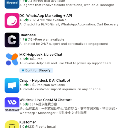
滿分 5 顆星
4.7
(121)
•
Free trial available
共有 121 則評價
AI agents that resolve tickets end to end, with an AI manager
DC: WhatsApp Marketing + API
滿分 5 顆星
4.8
(207)
•
Free trial available
共有 207 則評價
AI Chatbot for IG/FB/Email, WhatsApp Automation, Cart Recovery
Chatbase
滿分 5 顆星
4.7
(18)
•
Free plan available
共有 18 則評價
AI chatbot for 24/7 support and personalized engagement
MX: Helpdesk & Live Chat
滿分 5 顆星
4.6
(10)
•
Free
共有 10 則評價
All-in-one Helpdesk and Live Chat to power up support team
Built for Shopify
Crisp ‑ Helpdesk & AI Chatbot
滿分 5 顆星
4.9
(27)
•
Free plan available
共有 27 則評價
Automate customer support inquiries, on any channel
Willdesk: Live Chat&AI Chatbot
滿分 5 顆星
4.8
(354)
•
提供免費方案
共有 354 則評價
助力品質出海，一站式幫助中心/免費FAQ，支持在線客服、物流追踪、
Whatsapp、Messenger，提供全中文1對1服務
Kustomer
滿分 5 顆星
5.0
(23)
•
Free to install