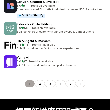
Convi: AI Chatbot & Live chat
滿分 5 顆星
5.0
(11)
•
Free plan available
共有 11 則評價
Claude-powered AI chatbot helpdesk. answers FAQ & contact us
Built for Shopify
Relocate+ Order Editing
滿分 5 顆星
5.0
(35)
•
Free plan available
共有 35 則評價
Self-serve order editor with variant swaps & cancellations
Fin AI Agent & Intercom
滿分 5 顆星
4.6
(16)
•
Free trial available
共有 16 則評價
AI built to deliver perfect customer experiences.
Yuma AI
滿分 5 顆星
5.0
(7)
•
Free trial available
共有 7 則評價
24/7 AI-powered customer support automation
1
2
3
4
9