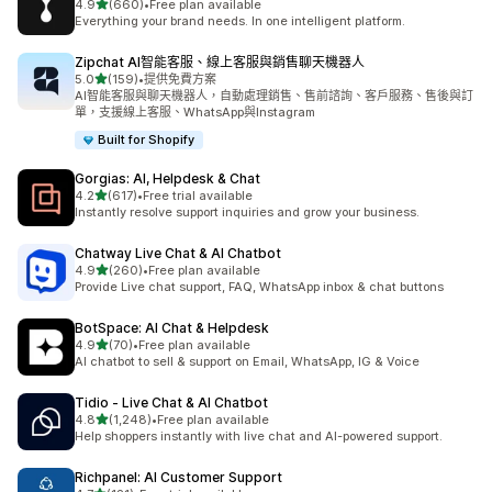
滿分 5 顆星
4.9
(660)
•
Free plan available
共有 660 則評價
Everything your brand needs. In one intelligent platform.
Zipchat AI智能客服、線上客服與銷售聊天機器人
滿分 5 顆星
5.0
(159)
•
提供免費方案
共有 159 則評價
AI智能客服與聊天機器人，自動處理銷售、售前諮詢、客戶服務、售後與訂
單，支援線上客服、WhatsApp與Instagram
Built for Shopify
Gorgias: AI, Helpdesk & Chat
滿分 5 顆星
4.2
(617)
•
Free trial available
共有 617 則評價
Instantly resolve support inquiries and grow your business.
Chatway Live Chat & AI Chatbot
滿分 5 顆星
4.9
(260)
•
Free plan available
共有 260 則評價
Provide Live chat support, FAQ, WhatsApp inbox & chat buttons
BotSpace: AI Chat & Helpdesk
滿分 5 顆星
4.9
(70)
•
Free plan available
共有 70 則評價
AI chatbot to sell & support on Email, WhatsApp, IG & Voice
Tidio ‑ Live Chat & AI Chatbot
滿分 5 顆星
4.8
(1,248)
•
Free plan available
共有 1248 則評價
Help shoppers instantly with live chat and AI-powered support.
Richpanel: AI Customer Support