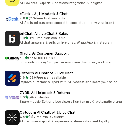
共有 23 則評價
AI-Powered Support: Seamless Integration & Insights
eDesk ‑ AI, Helpdesk & Chat
滿分 5 顆星
4.8
(27)
•
Free trial available
共有 27 則評價
AI-Assisted customer support to support and grow your brand
bitChat: AI Live Chat & Sales
滿分 5 顆星
5.0
(12)
•
Free plan available
共有 12 則評價
AI that answers & sells on live chat, WhatsApp & Instagram
Gladly: AI Customer Support
滿分 5 顆星
4.7
(28)
•
Free to install
共有 28 則評價
Personalized 24/7 support across email, live chat, and more.
Jotform AI Chatbot ‑ Live Chat
滿分 5 顆星
3.8
(32)
•
Free plan available
共有 32 則評價
Improve customer support with AI livechat and boost your sales
ZYBR: AI, Helpdesk & Returns
滿分 5 顆星
5.0
(9)
•
Kostenlos
共有 9 則評價
Spare massiv Zeit und begeistere Kunden mit KI-Automatisierung
Octocom AI Chatbot & Live Chat
滿分 5 顆星
4.9
(9)
•
Free trial available
共有 9 則評價
AI customer support & experience, drive sales and loyalty