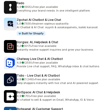
Redo
/ 5 tähteä
4,9
(655)
•
Free plan available
655 arvostelua yhteensä
Everything your brand needs. In one intelligent platform.
Zipchat AI Chatbot & Live Chat
/ 5 tähteä
5,0
(159)
•
Ilmainen sopimus saatavilla
159 arvostelua yhteensä
AI Chatbot & AI Chat: myynti & asiakaspalvelu, kaikki kanavat
Built for Shopify
Gorgias: AI, Helpdesk & Chat
/ 5 tähteä
4,2
(617)
•
Free trial available
617 arvostelua yhteensä
Instantly resolve support inquiries and grow your business.
Chatway Live Chat & AI Chatbot
/ 5 tähteä
4,9
(259)
•
Free plan available
259 arvostelua yhteensä
Provide Live chat support, FAQ, WhatsApp inbox & chat buttons
Tidio ‑ Live Chat & AI Chatbot
/ 5 tähteä
4,8
(1 246)
•
Free plan available
1246 arvostelua yhteensä
Help shoppers instantly with live chat and AI-powered support.
BotSpace: AI Chat & Helpdesk
/ 5 tähteä
4,9
(70)
•
Free plan available
70 arvostelua yhteensä
AI chatbot to sell & support on Email, WhatsApp, IG & Voice
Richpanel: AI Customer Support