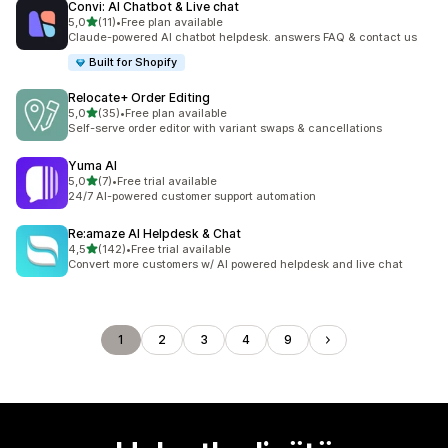
Convi: AI Chatbot & Live chat
/ 5 tähteä
5,0
(11)
•
Free plan available
11 arvostelua yhteensä
Claude-powered AI chatbot helpdesk. answers FAQ & contact us
Built for Shopify
Relocate+ Order Editing
/ 5 tähteä
5,0
(35)
•
Free plan available
35 arvostelua yhteensä
Self-serve order editor with variant swaps & cancellations
Yuma AI
/ 5 tähteä
5,0
(7)
•
Free trial available
7 arvostelua yhteensä
24/7 AI-powered customer support automation
Re:amaze AI Helpdesk & Chat
/ 5 tähteä
4,5
(142)
•
Free trial available
142 arvostelua yhteensä
Convert more customers w/ AI powered helpdesk and live chat
1
2
3
4
9