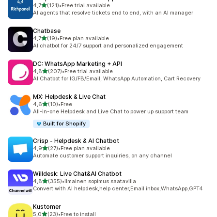
/ 5 tähteä
4,7
(121)
•
Free trial available
121 arvostelua yhteensä
AI agents that resolve tickets end to end, with an AI manager
Chatbase
/ 5 tähteä
4,7
(19)
•
Free plan available
19 arvostelua yhteensä
AI chatbot for 24/7 support and personalized engagement
DC: WhatsApp Marketing + API
/ 5 tähteä
4,8
(207)
•
Free trial available
207 arvostelua yhteensä
AI Chatbot for IG/FB/Email, WhatsApp Automation, Cart Recovery
MX: Helpdesk & Live Chat
/ 5 tähteä
4,6
(10)
•
Free
10 arvostelua yhteensä
All-in-one Helpdesk and Live Chat to power up support team
Built for Shopify
Crisp ‑ Helpdesk & AI Chatbot
/ 5 tähteä
4,9
(27)
•
Free plan available
27 arvostelua yhteensä
Automate customer support inquiries, on any channel
Willdesk: Live Chat&AI Chatbot
/ 5 tähteä
4,8
(355)
•
Ilmainen sopimus saatavilla
355 arvostelua yhteensä
Convert with AI helpdesk,help center,Email inbox,WhatsApp,GPT4
Kustomer
/ 5 tähteä
5,0
(23)
•
Free to install