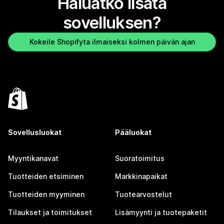
Haluatko lisätä
sovelluksen?
Kokeile Shopifyta ilmaiseksi kolmen päivän ajan
Sovellusluokat
Pääluokat
Myyntikanavat
Suoratoimitus
Tuotteiden etsiminen
Markkinapaikat
Tuotteiden myyminen
Tuotearvostelut
Tilaukset ja toimitukset
Lisämyynti ja tuotepaketit