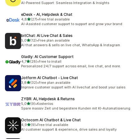
23 arvostelua yhteensä
AI-Powered Support: Seamless Integration & Insights
eDesk ‑ AI, Helpdesk & Chat
/ 5 tähteä
4,8
(27)
•
Free trial available
27 arvostelua yhteensä
AI-Assisted customer support to support and grow your brand
bitChat: AI Live Chat & Sales
/ 5 tähteä
5,0
(12)
•
Free plan available
12 arvostelua yhteensä
AI that answers & sells on live chat, WhatsApp & Instagram
Gladly: AI Customer Support
/ 5 tähteä
4,7
(28)
•
Free to install
28 arvostelua yhteensä
Personalized 24/7 support across email, live chat, and more.
Jotform AI Chatbot ‑ Live Chat
/ 5 tähteä
3,8
(32)
•
Free plan available
32 arvostelua yhteensä
Improve customer support with AI livechat and boost your sales
ZYBR: AI, Helpdesk & Returns
/ 5 tähteä
5,0
(9)
•
Kostenlos
9 arvostelua yhteensä
Spare massiv Zeit und begeistere Kunden mit KI-Automatisierung
Octocom AI Chatbot & Live Chat
/ 5 tähteä
4,9
(9)
•
Free trial available
9 arvostelua yhteensä
AI customer support & experience, drive sales and loyalty