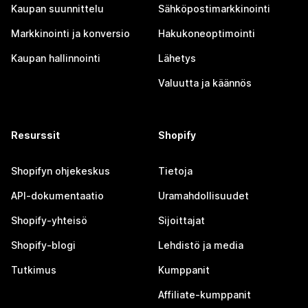
Kaupan suunnittelu
Sähköpostimarkkinointi
Markkinointi ja konversio
Hakukoneoptimointi
Kaupan hallinnointi
Lähetys
Valuutta ja käännös
Resurssit
Shopify
Shopifyn ohjekeskus
Tietoja
API-dokumentaatio
Uramahdollisuudet
Shopify-yhteisö
Sijoittajat
Shopify-blogi
Lehdistö ja media
Tutkimus
Kumppanit
Affiliate-kumppanit