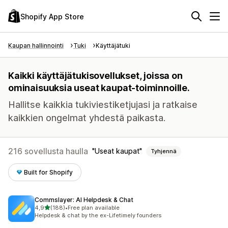
Shopify App Store
Kaupan hallinnointi
Tuki
Käyttäjätuki
Kaikki käyttäjätukisovellukset, joissa on
ominaisuuksia useat kaupat-toiminnoille.
Hallitse kaikkia tukiviestiketjujasi ja ratkaise
kaikkien ongelmat yhdestä paikasta.
216 sovellusta haulla
Useat kaupat
Tyhjennä
Built for Shopify
Commslayer: AI Helpdesk & Chat
/ 5 tähteä
4,9
(188)
•
Free plan available
188 arvostelua yhteensä
Helpdesk & chat by the ex-Lifetimely founders