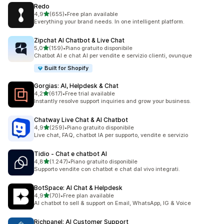
Redo
stelle su 5
4,9
(655)
•
Free plan available
655 recensioni totali
Everything your brand needs. In one intelligent platform.
Zipchat AI Chatbot & Live Chat
stelle su 5
5,0
(159)
•
Piano gratuito disponibile
159 recensioni totali
Chatbot AI e chat AI per vendite e servizio clienti, ovunque
Built for Shopify
Gorgias: AI, Helpdesk & Chat
stelle su 5
4,2
(617)
•
Free trial available
617 recensioni totali
Instantly resolve support inquiries and grow your business.
Chatway Live Chat & AI Chatbot
stelle su 5
4,9
(259)
•
Piano gratuito disponibile
259 recensioni totali
Live chat, FAQ, chatbot IA per supporto, vendite e servizio
Tidio ‑ Chat e chatbot AI
stelle su 5
4,8
(1.247)
•
Piano gratuito disponibile
1247 recensioni totali
Supporto vendite con chatbot e chat dal vivo integrati.
BotSpace: AI Chat & Helpdesk
stelle su 5
4,9
(70)
•
Free plan available
70 recensioni totali
AI chatbot to sell & support on Email, WhatsApp, IG & Voice
Richpanel: AI Customer Support