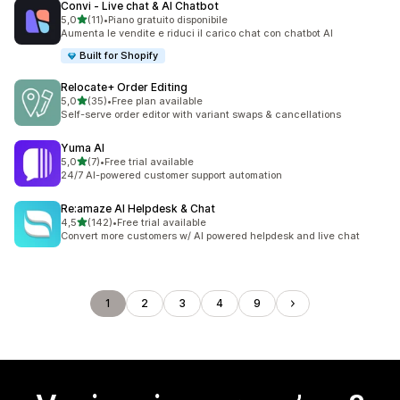
Convi ‑ Live chat & AI Chatbot
stelle su 5
5,0
(11)
•
Piano gratuito disponibile
11 recensioni totali
Aumenta le vendite e riduci il carico chat con chatbot AI
Built for Shopify
Relocate+ Order Editing
stelle su 5
5,0
(35)
•
Free plan available
35 recensioni totali
Self-serve order editor with variant swaps & cancellations
Yuma AI
stelle su 5
5,0
(7)
•
Free trial available
7 recensioni totali
24/7 AI-powered customer support automation
Re:amaze AI Helpdesk & Chat
stelle su 5
4,5
(142)
•
Free trial available
142 recensioni totali
Convert more customers w/ AI powered helpdesk and live chat
1
2
3
4
9