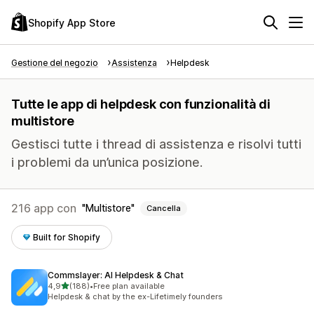
Shopify App Store
Gestione del negozio
Assistenza
Helpdesk
Tutte le app di helpdesk con funzionalità di
multistore
Gestisci tutte i thread di assistenza e risolvi tutti
i problemi da un’unica posizione.
216 app con
Multistore
Cancella
Built for Shopify
Commslayer: AI Helpdesk & Chat
stelle su 5
4,9
(188)
•
Free plan available
188 recensioni totali
Helpdesk & chat by the ex-Lifetimely founders