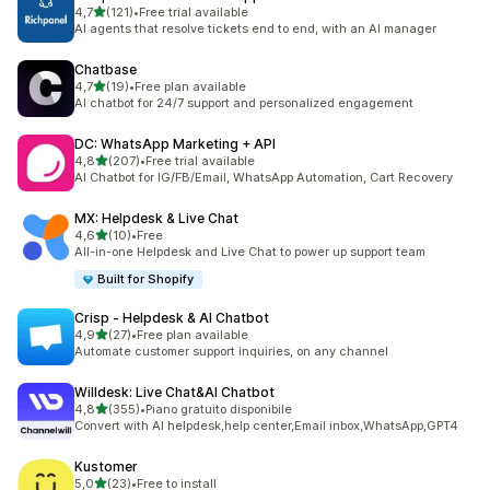
stelle su 5
4,7
(121)
•
Free trial available
121 recensioni totali
AI agents that resolve tickets end to end, with an AI manager
Chatbase
stelle su 5
4,7
(19)
•
Free plan available
19 recensioni totali
AI chatbot for 24/7 support and personalized engagement
DC: WhatsApp Marketing + API
stelle su 5
4,8
(207)
•
Free trial available
207 recensioni totali
AI Chatbot for IG/FB/Email, WhatsApp Automation, Cart Recovery
MX: Helpdesk & Live Chat
stelle su 5
4,6
(10)
•
Free
10 recensioni totali
All-in-one Helpdesk and Live Chat to power up support team
Built for Shopify
Crisp ‑ Helpdesk & AI Chatbot
stelle su 5
4,9
(27)
•
Free plan available
27 recensioni totali
Automate customer support inquiries, on any channel
Willdesk: Live Chat&AI Chatbot
stelle su 5
4,8
(355)
•
Piano gratuito disponibile
355 recensioni totali
Convert with AI helpdesk,help center,Email inbox,WhatsApp,GPT4
Kustomer
stelle su 5
5,0
(23)
•
Free to install