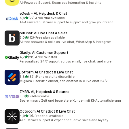
23 recensioni totali
AI-Powered Support: Seamless Integration & Insights
eDesk ‑ AI, Helpdesk & Chat
stelle su 5
4,8
(27)
•
Free trial available
27 recensioni totali
AI-Assisted customer support to support and grow your brand
bitChat: AI Live Chat & Sales
stelle su 5
5,0
(12)
•
Free plan available
12 recensioni totali
AI that answers & sells on live chat, WhatsApp & Instagram
Gladly: AI Customer Support
stelle su 5
4,7
(28)
•
Free to install
28 recensioni totali
Personalized 24/7 support across email, live chat, and more.
Jotform AI Chatbot & Live Chat
stelle su 5
3,8
(32)
•
Piano gratuito disponibile
32 recensioni totali
Migliora il servizio clienti, con chatbot IA e live chat 24/7
ZYBR: AI, Helpdesk & Returns
stelle su 5
5,0
(9)
•
Kostenlos
9 recensioni totali
Spare massiv Zeit und begeistere Kunden mit KI-Automatisierung
Octocom AI Chatbot & Live Chat
stelle su 5
4,9
(9)
•
Free trial available
9 recensioni totali
AI customer support & experience, drive sales and loyalty