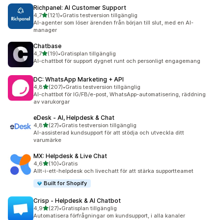
Richpanel: AI Customer Support
av 5 stjärnor
4,7
(121)
•
Gratis testversion tillgänglig
121 recensioner totalt
AI-agenter som löser ärenden från början till slut, med en AI-
manager
Chatbase
av 5 stjärnor
4,7
(19)
•
Gratisplan tillgänglig
19 recensioner totalt
AI-chattbot för support dygnet runt och personligt engagemang
DC: WhatsApp Marketing + API
av 5 stjärnor
4,8
(207)
•
Gratis testversion tillgänglig
207 recensioner totalt
AI-chattbot för IG/FB/e-post, WhatsApp-automatisering, räddning
av varukorgar
eDesk ‑ AI, Helpdesk & Chat
av 5 stjärnor
4,8
(27)
•
Gratis testversion tillgänglig
27 recensioner totalt
AI-assisterad kundsupport för att stödja och utveckla ditt
varumärke
MX: Helpdesk & Live Chat
av 5 stjärnor
4,6
(10)
•
Gratis
10 recensioner totalt
Allt-i-ett-helpdesk och livechatt för att stärka supportteamet
Built for Shopify
Crisp ‑ Helpdesk & AI Chatbot
av 5 stjärnor
4,9
(27)
•
Gratisplan tillgänglig
27 recensioner totalt
Automatisera förfrågningar om kundsupport, i alla kanaler