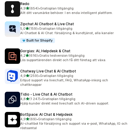
Redo
av 5 stjärnor
4,9
(654)
•
Gratisplan tillgänglig
654 recensioner totalt
Allt ditt varumärke behöver. I en enda intelligent plattform.
Zipchat AI Chatbot & Live Chat
av 5 stjärnor
5,0
(159)
•
Gratisplan tillgänglig
159 recensioner totalt
AI Chatbot & AI Chat: försäljning & kundtjänst, alla kanaler
Built for Shopify
Gorgias: AI, Helpdesk & Chat
av 5 stjärnor
4,2
(616)
•
Gratis testversion tillgänglig
616 recensioner totalt
Lös supportärenden direkt och få ditt företag att växa.
Chatway Live Chat & AI Chatbot
av 5 stjärnor
4,9
(259)
•
Gratisplan tillgänglig
259 recensioner totalt
Erbjud support via livechatt, FAQ, WhatsApp-inkorg och
chattknappar
Tidio ‑ Live Chat & AI Chatbot
av 5 stjärnor
4,8
(1 247)
•
Gratisplan tillgänglig
1247 recensioner totalt
Hjälp kunder direkt med livechatt och AI-driven support.
BotSpace: AI Chat & Helpdesk
av 5 stjärnor
4,9
(69)
•
Gratisplan tillgänglig
69 recensioner totalt
AI-chattbot för försäljning och support via e-post, WhatsApp, IG och
röstsamtal