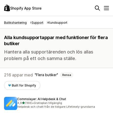
Shopify App Store
Butikshantering
Support
Kundsupport
Alla kundsupportappar med funktioner för flera
butiker
Hantera alla supportärenden och lös allas
problem på ett och samma ställe.
216 appar med
Flera butiker
Rensa
Built for Shopify
Commslayer: AI Helpdesk & Chat
av 5 stjärnor
4,9
(188)
•
Gratisplan tillgänglig
188 recensioner totalt
Helpdesk och chatt från de tidigare Lifetimely-grundarna