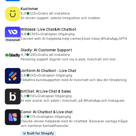
Kustomer
av 5 stjärnor
5,0
(23)
•
Gratis att installera
23 recensioner totalt
AI-driven support: sömlös integration och insikter
Willdesk: Live Chat&AI Chatbot
av 5 stjärnor
4,8
(355)
•
Gratisplan tillgänglig
355 recensioner totalt
Convert with AI helpdesk,help center,Email inbox,WhatsApp,GPT4
Gladly: AI Customer Support
av 5 stjärnor
4,7
(28)
•
Gratis att installera
28 recensioner totalt
Personlig support dygnet runt via e-post, livechatt och mer.
Jotform AI Chatbot ‑ Live Chat
av 5 stjärnor
3,8
(32)
•
Gratisplan tillgänglig
32 recensioner totalt
Förbättra kundsupporten med AI-livechatt och öka din försäljning
bitChat: AI Live Chat & Sales
av 5 stjärnor
5,0
(12)
•
Gratisplan tillgänglig
12 recensioner totalt
AI som svarar och säljer i livechatt, på WhatsApp och Instagram
Convi: AI Chatbot & Live chat
av 5 stjärnor
5,0
(11)
•
Gratisplan tillgänglig
11 recensioner totalt
Claude-driven helpdesk med AI-chattbot. Besvarar vanliga frågor
och hanterar kontaktformulär.
Built for Shopify