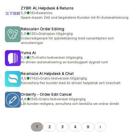
ZYBR: AI, Helpdesk & Returns
av 5 stjärnor
5,0
(9)
•
Kostenlos
9 recensioner totalt
Spare massiv Zeit und begeistere Kunden mit KI-Automatisierung
Relocate+ Order Editing
av 5 stjärnor
5,0
(35)
•
Gratisplan tillgänglig
35 recensioner totalt
Orderredigerare för självbetjäning med variantbyten och
annulleringar
Yuma AI
av 5 stjärnor
5,0
(7)
•
Gratis testversion tillgänglig
7 recensioner totalt
AI-driven automatisering av kundsupport dygnet runt
Re:amaze AI Helpdesk & Chat
av 5 stjärnor
4,5
(142)
•
Gratis testversion tillgänglig
142 recensioner totalt
Konvertera fler kunder med AI-driven helpdesk och livechatt
Orderify ‑ Order Edit Cancel
av 5 stjärnor
4,8
(59)
•
Gratis testversion tillgänglig
59 recensioner totalt
Låt kunder redigera, annullera och beställa om ordrar direkt
1
2
3
4
9