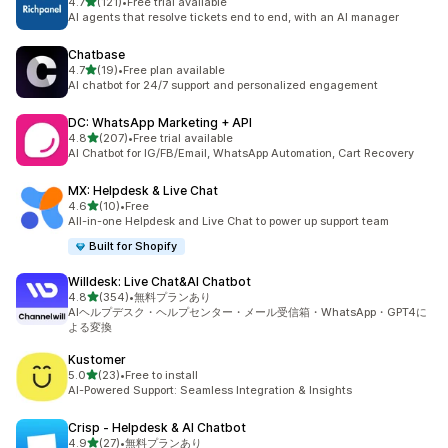
5つ星中
4.7
(121)
•
Free trial available
合計レビュー数：121件
AI agents that resolve tickets end to end, with an AI manager
Chatbase
5つ星中
4.7
(19)
•
Free plan available
合計レビュー数：19件
AI chatbot for 24/7 support and personalized engagement
DC: WhatsApp Marketing + API
5つ星中
4.8
(207)
•
Free trial available
合計レビュー数：207件
AI Chatbot for IG/FB/Email, WhatsApp Automation, Cart Recovery
MX: Helpdesk & Live Chat
5つ星中
4.6
(10)
•
Free
合計レビュー数：10件
All-in-one Helpdesk and Live Chat to power up support team
Built for Shopify
Willdesk: Live Chat&AI Chatbot
5つ星中
4.8
(354)
•
無料プランあり
合計レビュー数：354件
AIヘルプデスク・ヘルプセンター・メール受信箱・WhatsApp・GPT4に
よる変換
Kustomer
5つ星中
5.0
(23)
•
Free to install
合計レビュー数：23件
AI-Powered Support: Seamless Integration & Insights
Crisp ‑ Helpdesk & AI Chatbot
5つ星中
4.9
(27)
•
無料プランあり