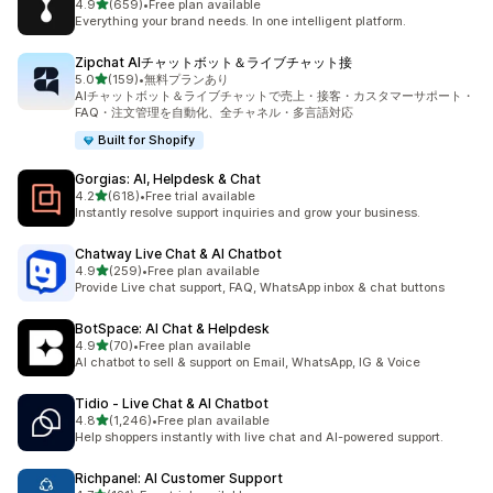
5つ星中
4.9
(659)
•
Free plan available
合計レビュー数：659件
Everything your brand needs. In one intelligent platform.
Zipchat AIチャットボット＆ライブチャット接
5つ星中
5.0
(159)
•
無料プランあり
合計レビュー数：159件
AIチャットボット＆ライブチャットで売上・接客・カスタマーサポート・
FAQ・注文管理を自動化、全チャネル・多言語対応
Built for Shopify
Gorgias: AI, Helpdesk & Chat
5つ星中
4.2
(618)
•
Free trial available
合計レビュー数：618件
Instantly resolve support inquiries and grow your business.
Chatway Live Chat & AI Chatbot
5つ星中
4.9
(259)
•
Free plan available
合計レビュー数：259件
Provide Live chat support, FAQ, WhatsApp inbox & chat buttons
BotSpace: AI Chat & Helpdesk
5つ星中
4.9
(70)
•
Free plan available
合計レビュー数：70件
AI chatbot to sell & support on Email, WhatsApp, IG & Voice
Tidio ‑ Live Chat & AI Chatbot
5つ星中
4.8
(1,246)
•
Free plan available
合計レビュー数：1246件
Help shoppers instantly with live chat and AI-powered support.
Richpanel: AI Customer Support