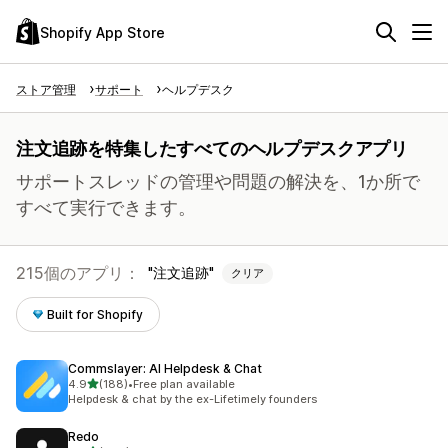
Shopify App Store
ストア管理
サポート
ヘルプデスク
注文追跡を特集したすべてのヘルプデスクアプリ
サポートスレッドの管理や問題の解決を、1か所で
すべて実行できます。
215個のアプリ：
注文追跡
クリア
Built for Shopify
Commslayer: AI Helpdesk & Chat
5つ星中
4.9
(188)
•
Free plan available
合計レビュー数：188件
Helpdesk & chat by the ex-Lifetimely founders
Redo