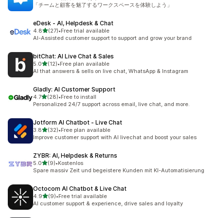
合計レビュー数：27件
「チームと顧客を魅了するワークスペースを体験しよう」
eDesk ‑ AI, Helpdesk & Chat
5つ星中
4.8
(27)
•
Free trial available
合計レビュー数：27件
AI-Assisted customer support to support and grow your brand
bitChat: AI Live Chat & Sales
5つ星中
5.0
(12)
•
Free plan available
合計レビュー数：12件
AI that answers & sells on live chat, WhatsApp & Instagram
Gladly: AI Customer Support
5つ星中
4.7
(28)
•
Free to install
合計レビュー数：28件
Personalized 24/7 support across email, live chat, and more.
Jotform AI Chatbot ‑ Live Chat
5つ星中
3.8
(32)
•
Free plan available
合計レビュー数：32件
Improve customer support with AI livechat and boost your sales
ZYBR: AI, Helpdesk & Returns
5つ星中
5.0
(9)
•
Kostenlos
合計レビュー数：9件
Spare massiv Zeit und begeistere Kunden mit KI-Automatisierung
Octocom AI Chatbot & Live Chat
5つ星中
4.9
(9)
•
Free trial available
合計レビュー数：9件
AI customer support & experience, drive sales and loyalty