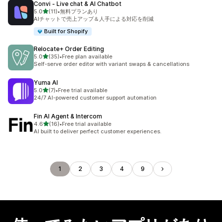
Convi ‑ Live chat & AI Chatbot
5つ星中
5.0
(11)
•
無料プランあり
合計レビュー数：11件
AIチャットで売上アップ＆人手による対応を削減
Built for Shopify
Relocate+ Order Editing
5つ星中
5.0
(35)
•
Free plan available
合計レビュー数：35件
Self-serve order editor with variant swaps & cancellations
Yuma AI
5つ星中
5.0
(7)
•
Free trial available
合計レビュー数：7件
24/7 AI-powered customer support automation
Fin AI Agent & Intercom
5つ星中
4.6
(16)
•
Free trial available
合計レビュー数：16件
AI built to deliver perfect customer experiences.
1
2
3
4
9