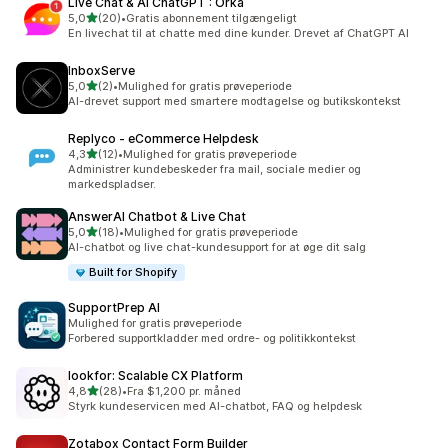
Live Chat & AI ChatGPT : Orka
ud af 5 stjerner
5,0
(20)
•
Gratis abonnement tilgængeligt
20 anmeldelser i alt
En livechat til at chatte med dine kunder. Drevet af ChatGPT AI
InboxServe
ud af 5 stjerner
5,0
(2)
•
Mulighed for gratis prøveperiode
2 anmeldelser i alt
AI-drevet support med smartere modtagelse og butikskontekst
Replyco ‑ eCommerce Helpdesk
ud af 5 stjerner
4,3
(12)
•
Mulighed for gratis prøveperiode
12 anmeldelser i alt
Administrer kundebeskeder fra mail, sociale medier og
markedspladser.
AnswerAI Chatbot & Live Chat
ud af 5 stjerner
5,0
(18)
•
Mulighed for gratis prøveperiode
18 anmeldelser i alt
AI-chatbot og live chat-kundesupport for at øge dit salg
Built for Shopify
SupportPrep AI
Mulighed for gratis prøveperiode
Forbered supportkladder med ordre- og politikkontekst
lookfor: Scalable CX Platform
ud af 5 stjerner
4,8
(28)
•
Fra $1,200 pr. måned
28 anmeldelser i alt
Styrk kundeservicen med AI-chatbot, FAQ og helpdesk
Zotabox Contact Form Builder