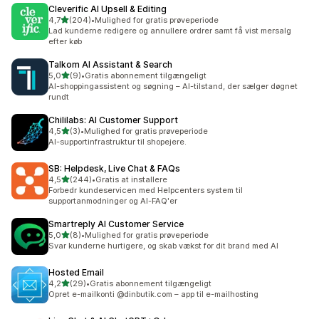
Cleverific AI Upsell & Editing
ud af 5 stjerner
4,7
(204)
•
Mulighed for gratis prøveperiode
204 anmeldelser i alt
Lad kunderne redigere og annullere ordrer samt få vist mersalg
efter køb
Talkom AI Assistant & Search
ud af 5 stjerner
5,0
(9)
•
Gratis abonnement tilgængeligt
9 anmeldelser i alt
AI-shoppingassistent og søgning – AI-tilstand, der sælger døgnet
rundt
Chililabs: AI Customer Support
ud af 5 stjerner
4,5
(3)
•
Mulighed for gratis prøveperiode
3 anmeldelser i alt
AI-supportinfrastruktur til shopejere.
SB: Helpdesk, Live Chat & FAQs
ud af 5 stjerner
4,5
(244)
•
Gratis at installere
244 anmeldelser i alt
Forbedr kundeservicen med Helpcenters system til
supportanmodninger og AI-FAQ'er
Smartreply AI Customer Service
ud af 5 stjerner
5,0
(8)
•
Mulighed for gratis prøveperiode
8 anmeldelser i alt
Svar kunderne hurtigere, og skab vækst for dit brand med AI
Hosted Email
ud af 5 stjerner
4,2
(29)
•
Gratis abonnement tilgængeligt
29 anmeldelser i alt
Opret e-mailkonti @dinbutik.com – app til e-mailhosting