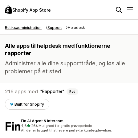
Shopify App Store
Butiksadministration
Support
Helpdesk
Alle apps til helpdesk med funktionerne
rapporter
Administrer alle dine supporttråde, og løs alle
problemer på ét sted.
216 apps med
Rapporter
Ryd
Built for Shopify
Fin AI Agent & Intercom
ud af 5 stjerner
4,6
(16)
•
Mulighed for gratis prøveperiode
16 anmeldelser i alt
AI, der er bygget til at levere perfekte kundeoplevelser.