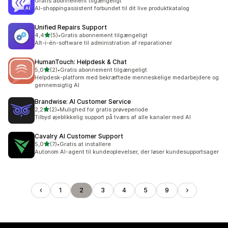
Gratis abonnement tilgængeligt
AI-shoppingassistent forbundet til dit live produktkatalog
Unified Repairs Support
ud af 5 stjerner
4,4
(5)
•
Gratis abonnement tilgængeligt
5 anmeldelser i alt
Alt-i-én-software til administration af reparationer
HumanTouch: Helpdesk & Chat
ud af 5 stjerner
5,0
(2)
•
Gratis abonnement tilgængeligt
2 anmeldelser i alt
Helpdesk-platform med bekræftede menneskelige medarbejdere og
gennemsigtig AI
Brandwise: AI Customer Service
ud af 5 stjerner
2,2
(2)
•
Mulighed for gratis prøveperiode
2 anmeldelser i alt
Tilbyd øjeblikkelig support på tværs af alle kanaler med AI
Cavalry AI Customer Support
ud af 5 stjerner
5,0
(7)
•
Gratis at installere
7 anmeldelser i alt
Autonom AI-agent til kundeoplevelser, der løser kundesupportsager
1
2
3
4
5
9