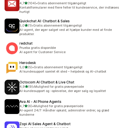
ud af 5 stjerner
4,7
(104)
•
Gratis abonnement tilgængeligt
104 anmeldelser i alt
Kontaktformularer med flere felter til kundeservice, der indlæses
hurtigt
Quickchat AI: Chatbot & Sales
ud af 5 stjerner
5,0
(1)
•
Gratis abonnement tilgængeligt
1 anmeldelser i alt
AI-agent, der øger salget ved at hjælpe kunder med at finde
produkter.
redchat
Prueba gratis disponible
AI agent for Customer Service
Herodesk
ud af 5 stjerner
5,0
(5)
•
Gratis abonnement tilgængeligt
5 anmeldelser i alt
Al kundesupport samlet ét sted – helpdesk og AI-chatbot
Octocom AI Chatbot & Live Chat
ud af 5 stjerner
4,9
(9)
•
Mulighed for gratis prøveperiode
9 anmeldelser i alt
AI-kundesupport og -oplevelse, der øger salg og loyalitet
Ava AI ‑ AI Phone Agents
ud af 5 stjerner
4,7
(6)
•
Mulighed for gratis prøveperiode
6 anmeldelser i alt
AI-agent 24/7: Håndter opkald, administrer ordrer, og glæd
kunderne
Zopi AI Sales Agent & Chatbot