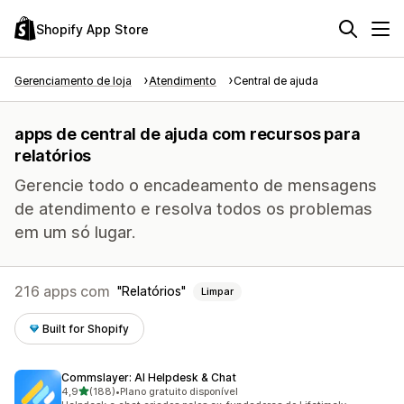
Shopify App Store
Gerenciamento de loja
Atendimento
Central de ajuda
apps de central de ajuda com recursos para
relatórios
Gerencie todo o encadeamento de mensagens
de atendimento e resolva todos os problemas
em um só lugar.
216 apps com
Relatórios
Limpar
Built for Shopify
Commslayer: AI Helpdesk & Chat
de 5 estrelas
4,9
(188)
•
Plano gratuito disponível
188 avaliações ao todo