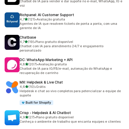
Chatbot de IA para vender e dar suporte no e-mail, WhatsApp, IG e
voz
Richpanel: AI Customer Support
de 5 estrelas
4,7
(121)
•
Avaliação gratuita
121 avaliações ao todo
Agentes de IA que resolvem tickets de ponta a ponta, com uma
gerente de IA
Chatbase
de 5 estrelas
4,7
(19)
•
Plano gratuito disponível
19 avaliações ao todo
Chatbot com IA para atendimento 24/7 e engajamento
personalizado
DC: WhatsApp Marketing + API
de 5 estrelas
4,8
(207)
•
Avaliação gratuita
207 avaliações ao todo
Chatbot de IA para IG/FB/e-mail, automação do WhatsApp e
recuperação de carrinho
MX: Helpdesk & Live Chat
de 5 estrelas
4,6
(10)
•
Grátis
10 avaliações ao todo
Helpdesk e chat ao vivo completos para potencializar a equipe de
suporte
Built for Shopify
Crisp ‑ Helpdesk & AI Chatbot
de 5 estrelas
4,9
(27)
•
Plano gratuito disponível
27 avaliações ao todo
Conheça o ambiente de trabalho que encanta equipes e clientes