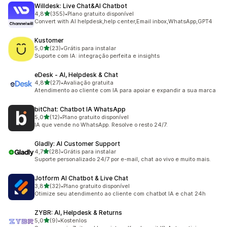
Willdesk: Live Chat&AI Chatbot
de 5 estrelas
4,8
(355)
•
Plano gratuito disponível
355 avaliações ao todo
Convert with AI helpdesk,help center,Email inbox,WhatsApp,GPT4
Kustomer
de 5 estrelas
5,0
(23)
•
Grátis para instalar
23 avaliações ao todo
Suporte com IA: integração perfeita e insights
eDesk ‑ AI, Helpdesk & Chat
de 5 estrelas
4,8
(27)
•
Avaliação gratuita
27 avaliações ao todo
Atendimento ao cliente com IA para apoiar e expandir a sua marca
bitChat: Chatbot IA WhatsApp
de 5 estrelas
5,0
(12)
•
Plano gratuito disponível
12 avaliações ao todo
IA que vende no WhatsApp. Resolve o resto 24/7.
Gladly: AI Customer Support
de 5 estrelas
4,7
(28)
•
Grátis para instalar
28 avaliações ao todo
Suporte personalizado 24/7 por e-mail, chat ao vivo e muito mais.
Jotform AI Chatbot & Live Chat
de 5 estrelas
3,8
(32)
•
Plano gratuito disponível
32 avaliações ao todo
Otimize seu atendimento ao cliente com chatbot IA e chat 24h
ZYBR: AI, Helpdesk & Returns
de 5 estrelas
5,0
(9)
•
Kostenlos
9 avaliações ao todo