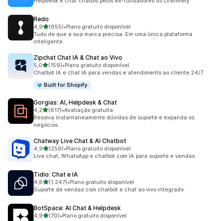
Helpdesk e chat criados pelos ex-fundadores do Lifetimely
Redo
de 5 estrelas
4,9
(655)
•
Plano gratuito disponível
655 avaliações ao todo
Tudo de que a sua marca precisa. Em uma única plataforma
inteligente.
Zipchat Chat IA & Chat ao Vivo
de 5 estrelas
5,0
(159)
•
Plano gratuito disponível
159 avaliações ao todo
Chatbot IA e chat IA para vendas e atendimento ao cliente 24/7
Built for Shopify
Gorgias: AI, Helpdesk & Chat
de 5 estrelas
4,2
(617)
•
Avaliação gratuita
617 avaliações ao todo
Resolva instantaneamente dúvidas de suporte e expanda os
negócios.
Chatway Live Chat & AI Chatbot
de 5 estrelas
4,9
(259)
•
Plano gratuito disponível
259 avaliações ao todo
Live chat, WhatsApp e chatbot com IA para suporte e vendas
Tidio: Chat e IA
de 5 estrelas
4,8
(1.247)
•
Plano gratuito disponível
1247 avaliações ao todo
Suporte de vendas com chatbot e chat ao vivo integrado.
BotSpace: AI Chat & Helpdesk
de 5 estrelas
4,9
(70)
•
Plano gratuito disponível
70 avaliações ao todo