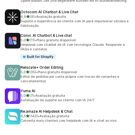
Spare massiv Zeit und begeistere Kunden mit KI-Automatisierung
Octocom AI Chatbot & Live Chat
de 5 estrelas
4,9
(9)
•
Avaliação gratuita
9 avaliações ao todo
Suporte e experiência do cliente com IA para impulsionar vendas e
fidelização
Convi: AI Chatbot & Live chat
de 5 estrelas
5,0
(11)
•
Plano gratuito disponível
11 avaliações ao todo
Helpdesk com chatbot de IA com tecnologia Claude. Responde a
FAQs e contatos
Built for Shopify
Relocate+ Order Editing
de 5 estrelas
5,0
(35)
•
Plano gratuito disponível
35 avaliações ao todo
Editor de pedidos por conta própria com trocas de variantes e
cancelamentos
Yuma AI
de 5 estrelas
5,0
(7)
•
Avaliação gratuita
7 avaliações ao todo
Automação de suporte ao cliente com IA 24/7
Re:amaze AI Helpdesk & Chat
de 5 estrelas
4,5
(142)
•
Avaliação gratuita
142 avaliações ao todo
Converta mais clientes com helpdesk com IA e chat ao vivo