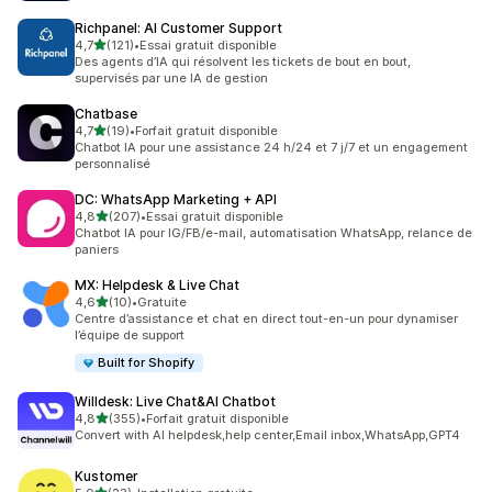
Richpanel: AI Customer Support
étoile(s) sur 5
4,7
(121)
•
Essai gratuit disponible
121 avis au total
Des agents d’IA qui résolvent les tickets de bout en bout,
supervisés par une IA de gestion
Chatbase
étoile(s) sur 5
4,7
(19)
•
Forfait gratuit disponible
19 avis au total
Chatbot IA pour une assistance 24 h/24 et 7 j/7 et un engagement
personnalisé
DC: WhatsApp Marketing + API
étoile(s) sur 5
4,8
(207)
•
Essai gratuit disponible
207 avis au total
Chatbot IA pour IG/FB/e-mail, automatisation WhatsApp, relance de
paniers
MX: Helpdesk & Live Chat
étoile(s) sur 5
4,6
(10)
•
Gratuite
10 avis au total
Centre d’assistance et chat en direct tout-en-un pour dynamiser
l’équipe de support
Built for Shopify
Willdesk: Live Chat&AI Chatbot
étoile(s) sur 5
4,8
(355)
•
Forfait gratuit disponible
355 avis au total
Convert with AI helpdesk,help center,Email inbox,WhatsApp,GPT4
Kustomer