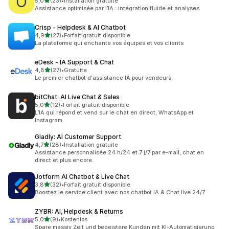
étoile(s) sur 5
5,0
(23)
•
Installation gratuite
23 avis au total
Assistance optimisée par l’IA : intégration fluide et analyses
Crisp ‑ Helpdesk & AI Chatbot
étoile(s) sur 5
4,9
(27)
•
Forfait gratuit disponible
27 avis au total
La plateforme qui enchante vos équipes et vos clients
eDesk ‑ IA Support & Chat
étoile(s) sur 5
4,8
(27)
•
Gratuite
27 avis au total
Le premier chatbot d'assistance IA pour vendeurs.
bitChat: AI Live Chat & Sales
étoile(s) sur 5
5,0
(12)
•
Forfait gratuit disponible
12 avis au total
L’IA qui répond et vend sur le chat en direct, WhatsApp et
Instagram
Gladly: AI Customer Support
étoile(s) sur 5
4,7
(28)
•
Installation gratuite
28 avis au total
Assistance personnalisée 24 h/24 et 7 j/7 par e-mail, chat en
direct et plus encore.
Jotform AI Chatbot & Live Chat
étoile(s) sur 5
3,8
(32)
•
Forfait gratuit disponible
32 avis au total
Boostez le service client avec nos chatbot IA & Chat live 24/7
ZYBR: AI, Helpdesk & Returns
étoile(s) sur 5
5,0
(9)
•
Kostenlos
9 avis au total
Spare massiv Zeit und begeistere Kunden mit KI-Automatisierung