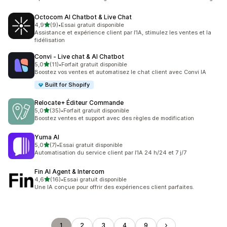
Octocom AI Chatbot & Live Chat
étoile(s) sur 5
4,9
(9)
•
Essai gratuit disponible
9 avis au total
Assistance et expérience client par l’IA, stimulez les ventes et la
fidélisation
Convi ‑ Live chat & AI Chatbot
étoile(s) sur 5
5,0
(11)
•
Forfait gratuit disponible
11 avis au total
Boostez vos ventes et automatisez le chat client avec Convi IA
Built for Shopify
Relocate+ Éditeur Commande
étoile(s) sur 5
5,0
(35)
•
Forfait gratuit disponible
35 avis au total
Boostez ventes et support avec des règles de modification
Yuma AI
étoile(s) sur 5
5,0
(7)
•
Essai gratuit disponible
7 avis au total
Automatisation du service client par l’IA 24 h/24 et 7 j/7
Fin AI Agent & Intercom
étoile(s) sur 5
4,6
(16)
•
Essai gratuit disponible
16 avis au total
Une IA conçue pour offrir des expériences client parfaites.
1
2
3
4
9