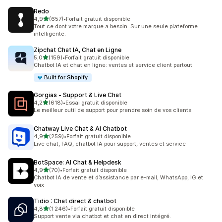
Redo
étoile(s) sur 5
4,9
(657)
•
Forfait gratuit disponible
657 avis au total
Tout ce dont votre marque a besoin. Sur une seule plateforme
intelligente.
Zipchat Chat IA, Chat en Ligne
étoile(s) sur 5
5,0
(159)
•
Forfait gratuit disponible
159 avis au total
Chatbot IA et chat en ligne: ventes et service client partout
Built for Shopify
Gorgias ‑ Support & Live Chat
étoile(s) sur 5
4,2
(618)
•
Essai gratuit disponible
618 avis au total
Le meilleur outil de support pour prendre soin de vos clients
Chatway Live Chat & AI Chatbot
étoile(s) sur 5
4,9
(259)
•
Forfait gratuit disponible
259 avis au total
Live chat, FAQ, chatbot IA pour support, ventes et service
BotSpace: AI Chat & Helpdesk
étoile(s) sur 5
4,9
(70)
•
Forfait gratuit disponible
70 avis au total
Chatbot IA de vente et d’assistance par e-mail, WhatsApp, IG et
voix
Tidio : Chat direct & chatbot
étoile(s) sur 5
4,8
(1 246)
•
Forfait gratuit disponible
1246 avis au total
Support vente via chatbot et chat en direct intégré.