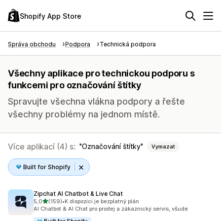
Shopify App Store
Správa obchodu
Podpora
Technická podpora
Všechny aplikace pro technickou podporu s
funkcemi pro označování štítky
Spravujte všechna vlákna podpory a řešte
všechny problémy na jednom místě.
Více aplikací (4) s:
Označování štítky
Vymazat
Built for Shopify
Zipchat AI Chatbot & Live Chat
z 5 hvězd
5,0
(159)
•
K dispozici je bezplatný plán
Celkový počet recenzí: 159
AI Chatbot & AI Chat pro prodej a zákaznický servis, všude