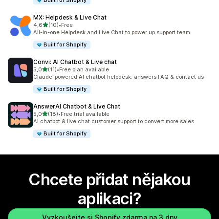
Built for Shopify
MX: Helpdesk & Live Chat
z 5 hvězd
4,6
(10)
•
Free
Celkový počet recenzí: 10
All-in-one Helpdesk and Live Chat to power up support team
Built for Shopify
Convi: AI Chatbot & Live chat
z 5 hvězd
5,0
(11)
•
Free plan available
Celkový počet recenzí: 11
Claude-powered AI chatbot helpdesk. answers FAQ & contact us
Built for Shopify
AnswerAI Chatbot & Live Chat
z 5 hvězd
5,0
(18)
•
Free trial available
Celkový počet recenzí: 18
AI chatbot & live chat customer support to convert more sales
Built for Shopify
Chcete přidat nějakou
aplikaci?
Vyzkoušejte si Shopify zdarma na 3 dny