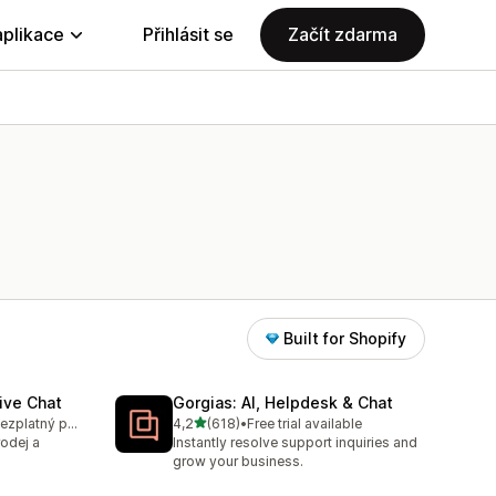
aplikace
Přihlásit se
Začít zdarma
Built for Shopify
ive Chat
Gorgias: AI, Helpdesk & Chat
z 5 hvězd
K dispozici je bezplatný plán
4,2
(618)
•
Free trial available
9
Celkový počet recenzí: 618
rodej a
Instantly resolve support inquiries and
grow your business.