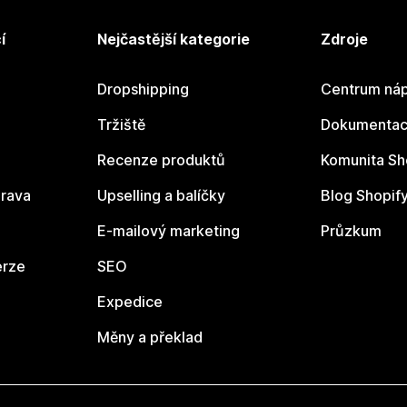
í
Nejčastější kategorie
Zdroje
Dropshipping
Centrum náp
Tržiště
Dokumentace
Recenze produktů
Komunita Sh
rava
Upselling a balíčky
Blog Shopif
E-mailový marketing
Průzkum
erze
SEO
Expedice
Měny a překlad