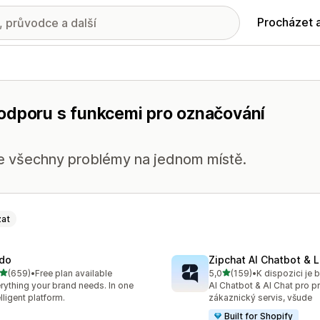
Procházet 
odporu s funkcemi pro označování
te všechny problémy na jednom místě.
at
do
Zipchat AI Chatbot & L
z 5 hvězd
z 5 hvězd
(659)
•
Free plan available
5,0
(159)
•
kový počet recenzí: 659
Celkový počet recenzí: 15
rything your brand needs. In one
AI Chatbot & AI Chat pro p
elligent platform.
zákaznický servis, všude
Built for Shopify