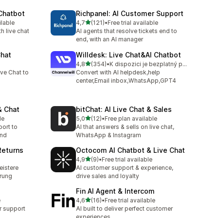
 Chatbot
Richpanel: AI Customer Support
z 5 hvězd
ilable
4,7
(121)
•
Free trial available
46
Celkový počet recenzí: 121
h live chat
AI agents that resolve tickets end to
end, with an AI manager
Chat
Willdesk: Live Chat&AI Chatbot
z 5 hvězd
4,8
(354)
•
K dispozici je bezplatný plán
Celkový počet recenzí: 354
ve Chat to
Convert with AI helpdesk,help
center,Email inbox,WhatsApp,GPT4
& Chat
bitChat: AI Live Chat & Sales
z 5 hvězd
le
5,0
(12)
•
Free plan available
Celkový počet recenzí: 12
ort to
AI that answers & sells on live chat,
and
WhatsApp & Instagram
Returns
Octocom AI Chatbot & Live Chat
z 5 hvězd
4,9
(9)
•
Free trial available
Celkový počet recenzí: 9
eistere
AI customer support & experience,
erung
drive sales and loyalty
Fin AI Agent & Intercom
z 5 hvězd
e
4,6
(16)
•
Free trial available
Celkový počet recenzí: 16
 support
AI built to deliver perfect customer
experiences.