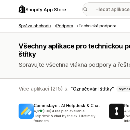
Shopify App Store
Správa obchodu
Podpora
Technická podpora
Všechny aplikace pro technickou p
štítky
Spravujte všechna vlákna podpory a řeš
Více aplikací (215) s:
Označování štítky
Vymaz
Commslayer: AI Helpdesk & Chat
Re
z 5 hvězd
4,9
(188)
•
Free plan available
4,9
Celkový počet recenzí: 188
Cel
Helpdesk & chat by the ex-Lifetimely
Eve
founders
int