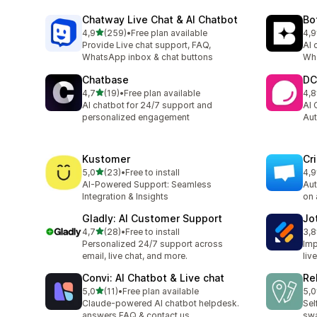
Chatway Live Chat & AI Chatbot
Bo
z 5 hvězd
4,9
(259)
•
Free plan available
4,9
Celkový počet recenzí: 259
Cel
Provide Live chat support, FAQ,
AI 
WhatsApp inbox & chat buttons
Wha
Chatbase
DC
z 5 hvězd
4,7
(19)
•
Free plan available
4,8
Celkový počet recenzí: 19
Cel
AI chatbot for 24/7 support and
AI 
personalized engagement
Aut
Kustomer
Cr
z 5 hvězd
5,0
(23)
•
Free to install
4,9
Celkový počet recenzí: 23
Cel
AI-Powered Support: Seamless
Aut
Integration & Insights
on 
Gladly: AI Customer Support
Jo
z 5 hvězd
4,7
(28)
•
Free to install
3,8
Celkový počet recenzí: 28
Cel
Personalized 24/7 support across
Imp
email, live chat, and more.
liv
Convi: AI Chatbot & Live chat
Re
z 5 hvězd
5,0
(11)
•
Free plan available
5,0
Celkový počet recenzí: 11
Cel
Claude-powered AI chatbot helpdesk.
Sel
answers FAQ & contact us
swa