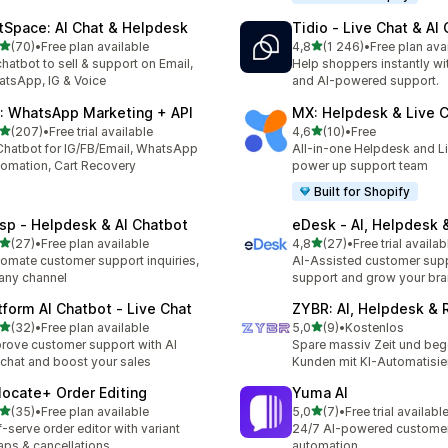
tSpace: AI Chat & Helpdesk
Tidio ‑ Live Chat & AI
z 5 hvězd
z 5 hvězd
(70)
•
Free plan available
4,8
(1 246)
•
Free plan ava
kový počet recenzí: 70
Celkový počet recenzí: 12
chatbot to sell & support on Email,
Help shoppers instantly wit
tsApp, IG & Voice
and AI-powered support.
: WhatsApp Marketing + API
MX: Helpdesk & Live 
z 5 hvězd
z 5 hvězd
(207)
•
Free trial available
4,6
(10)
•
Free
kový počet recenzí: 207
Celkový počet recenzí: 10
Chatbot for IG/FB/Email, WhatsApp
All-in-one Helpdesk and Li
omation, Cart Recovery
power up support team
Built for Shopify
isp ‑ Helpdesk & AI Chatbot
eDesk ‑ AI, Helpdesk 
z 5 hvězd
z 5 hvězd
(27)
•
Free plan available
4,8
(27)
•
Free trial availab
kový počet recenzí: 27
Celkový počet recenzí: 27
omate customer support inquiries,
AI-Assisted customer supp
any channel
support and grow your br
tform AI Chatbot ‑ Live Chat
ZYBR: AI, Helpdesk & 
z 5 hvězd
z 5 hvězd
(32)
•
Free plan available
5,0
(9)
•
Kostenlos
kový počet recenzí: 32
Celkový počet recenzí: 9
rove customer support with AI
Spare massiv Zeit und beg
echat and boost your sales
Kunden mit KI-Automatisi
locate+ Order Editing
Yuma AI
z 5 hvězd
z 5 hvězd
(35)
•
Free plan available
5,0
(7)
•
Free trial availabl
kový počet recenzí: 35
Celkový počet recenzí: 7
f-serve order editor with variant
24/7 AI-powered customer
ps & cancellations
automation