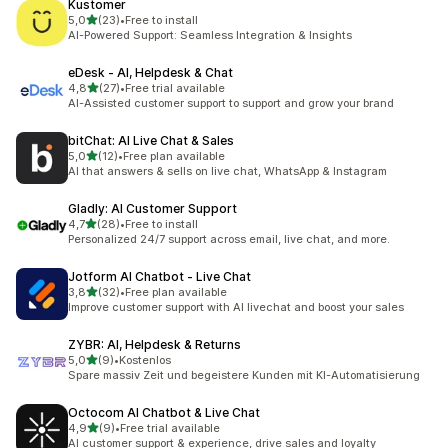
Kustomer
na 5 gwiazdek
5,0
(23)
•
Free to install
Łączna liczba recenzji: 23
AI-Powered Support: Seamless Integration & Insights
eDesk ‑ AI, Helpdesk & Chat
na 5 gwiazdek
4,8
(27)
•
Free trial available
Łączna liczba recenzji: 27
AI-Assisted customer support to support and grow your brand
bitChat: AI Live Chat & Sales
na 5 gwiazdek
5,0
(12)
•
Free plan available
Łączna liczba recenzji: 12
AI that answers & sells on live chat, WhatsApp & Instagram
Gladly: AI Customer Support
na 5 gwiazdek
4,7
(28)
•
Free to install
Łączna liczba recenzji: 28
Personalized 24/7 support across email, live chat, and more.
Jotform AI Chatbot ‑ Live Chat
na 5 gwiazdek
3,8
(32)
•
Free plan available
Łączna liczba recenzji: 32
Improve customer support with AI livechat and boost your sales
ZYBR: AI, Helpdesk & Returns
na 5 gwiazdek
5,0
(9)
•
Kostenlos
Łączna liczba recenzji: 9
Spare massiv Zeit und begeistere Kunden mit KI-Automatisierung
Octocom AI Chatbot & Live Chat
na 5 gwiazdek
4,9
(9)
•
Free trial available
Łączna liczba recenzji: 9
AI customer support & experience, drive sales and loyalty