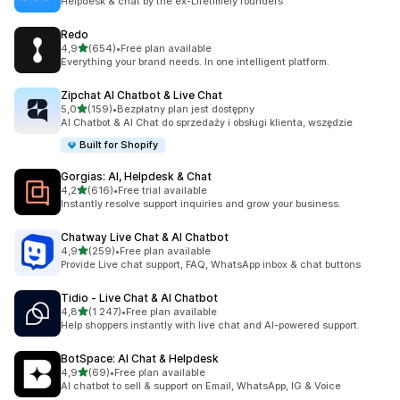
Helpdesk & chat by the ex-Lifetimely founders
Redo
na 5 gwiazdek
4,9
(654)
•
Free plan available
Łączna liczba recenzji: 654
Everything your brand needs. In one intelligent platform.
Zipchat AI Chatbot & Live Chat
na 5 gwiazdek
5,0
(159)
•
Bezpłatny plan jest dostępny
Łączna liczba recenzji: 159
AI Chatbot & AI Chat do sprzedaży i obsługi klienta, wszędzie
Built for Shopify
Gorgias: AI, Helpdesk & Chat
na 5 gwiazdek
4,2
(616)
•
Free trial available
Łączna liczba recenzji: 616
Instantly resolve support inquiries and grow your business.
Chatway Live Chat & AI Chatbot
na 5 gwiazdek
4,9
(259)
•
Free plan available
Łączna liczba recenzji: 259
Provide Live chat support, FAQ, WhatsApp inbox & chat buttons
Tidio ‑ Live Chat & AI Chatbot
na 5 gwiazdek
4,8
(1 247)
•
Free plan available
Łączna liczba recenzji: 1247
Help shoppers instantly with live chat and AI-powered support.
BotSpace: AI Chat & Helpdesk
na 5 gwiazdek
4,9
(69)
•
Free plan available
Łączna liczba recenzji: 69
AI chatbot to sell & support on Email, WhatsApp, IG & Voice