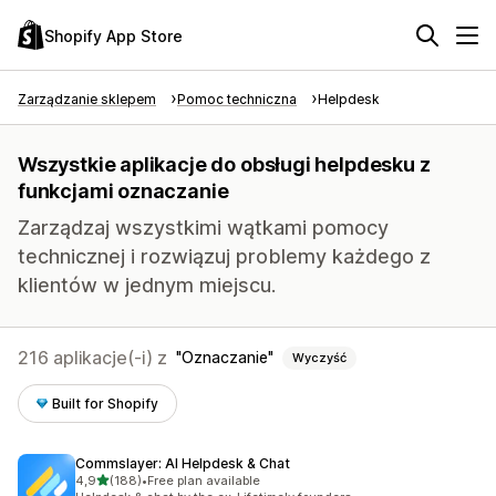
Shopify App Store
Zarządzanie sklepem
Pomoc techniczna
Helpdesk
Wszystkie aplikacje do obsługi helpdesku z
funkcjami oznaczanie
Zarządzaj wszystkimi wątkami pomocy
technicznej i rozwiązuj problemy każdego z
klientów w jednym miejscu.
216 aplikacje(-i) z
Oznaczanie
Wyczyść
Built for Shopify
Commslayer: AI Helpdesk & Chat
na 5 gwiazdek
4,9
(188)
•
Free plan available
Łączna liczba recenzji: 188