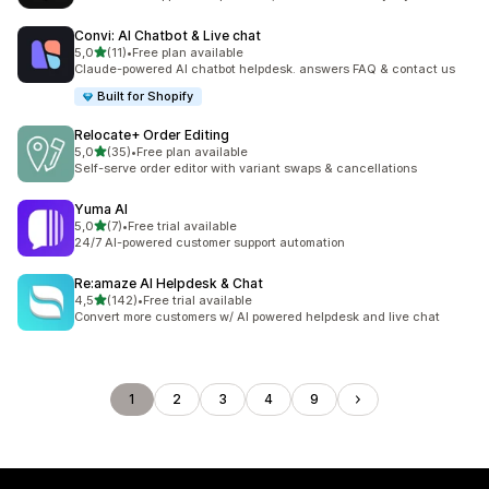
Convi: AI Chatbot & Live chat
na 5 gwiazdek
5,0
(11)
•
Free plan available
Łączna liczba recenzji: 11
Claude-powered AI chatbot helpdesk. answers FAQ & contact us
Built for Shopify
Relocate+ Order Editing
na 5 gwiazdek
5,0
(35)
•
Free plan available
Łączna liczba recenzji: 35
Self-serve order editor with variant swaps & cancellations
Yuma AI
na 5 gwiazdek
5,0
(7)
•
Free trial available
Łączna liczba recenzji: 7
24/7 AI-powered customer support automation
Re:amaze AI Helpdesk & Chat
na 5 gwiazdek
4,5
(142)
•
Free trial available
Łączna liczba recenzji: 142
Convert more customers w/ AI powered helpdesk and live chat
1
2
3
4
9