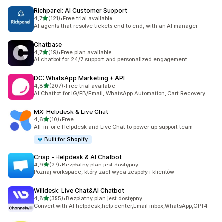
Richpanel: AI Customer Support
na 5 gwiazdek
4,7
(121)
•
Free trial available
Łączna liczba recenzji: 121
AI agents that resolve tickets end to end, with an AI manager
Chatbase
na 5 gwiazdek
4,7
(19)
•
Free plan available
Łączna liczba recenzji: 19
AI chatbot for 24/7 support and personalized engagement
DC: WhatsApp Marketing + API
na 5 gwiazdek
4,8
(207)
•
Free trial available
Łączna liczba recenzji: 207
AI Chatbot for IG/FB/Email, WhatsApp Automation, Cart Recovery
MX: Helpdesk & Live Chat
na 5 gwiazdek
4,6
(10)
•
Free
Łączna liczba recenzji: 10
All-in-one Helpdesk and Live Chat to power up support team
Built for Shopify
Crisp ‑ Helpdesk & AI Chatbot
na 5 gwiazdek
4,9
(27)
•
Bezpłatny plan jest dostępny
Łączna liczba recenzji: 27
Poznaj workspace, który zachwyca zespoły i klientów
Willdesk: Live Chat&AI Chatbot
na 5 gwiazdek
4,8
(355)
•
Bezpłatny plan jest dostępny
Łączna liczba recenzji: 355
Convert with AI helpdesk,help center,Email inbox,WhatsApp,GPT4