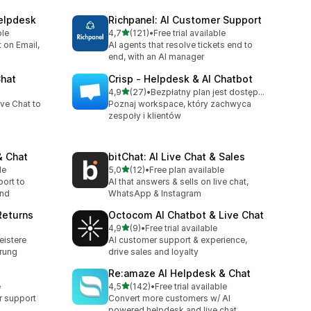
elpdesk
Richpanel: AI Customer Support
na 5 gwiazdek
ble
4,7
(121)
•
Free trial available
Łączna liczba recenzji: 121
t on Email,
AI agents that resolve tickets end to
end, with an AI manager
Chat
Crisp ‑ Helpdesk & AI Chatbot
na 5 gwiazdek
4,9
(27)
•
Bezpłatny plan jest dostępny
Łączna liczba recenzji: 27
ve Chat to
Poznaj workspace, który zachwyca
zespoły i klientów
& Chat
bitChat: AI Live Chat & Sales
na 5 gwiazdek
le
5,0
(12)
•
Free plan available
Łączna liczba recenzji: 12
ort to
AI that answers & sells on live chat,
and
WhatsApp & Instagram
Returns
Octocom AI Chatbot & Live Chat
na 5 gwiazdek
4,9
(9)
•
Free trial available
Łączna liczba recenzji: 9
eistere
AI customer support & experience,
erung
drive sales and loyalty
Re:amaze AI Helpdesk & Chat
na 5 gwiazdek
e
4,5
(142)
•
Free trial available
Łączna liczba recenzji: 142
 support
Convert more customers w/ AI
powered helpdesk and live chat