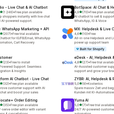
dio ‑ Live Chat & AI Chatbot
BotSpace: AI Chat & H
na 5 gwiazdek
na 5 gwiazdek
(1 246)
•
Free plan available
4,9
(70)
•
Free plan availa
zna liczba recenzji: 1246
Łączna liczba recenzji: 70
p shoppers instantly with live chat
AI chatbot to sell & suppor
 AI-powered support.
WhatsApp, IG & Voice
: WhatsApp Marketing + API
MX: Helpdesk & Live 
na 5 gwiazdek
na 5 gwiazdek
(207)
•
Free trial available
4,6
(10)
•
Free
zna liczba recenzji: 207
Łączna liczba recenzji: 10
Chatbot for IG/FB/Email, WhatsApp
All-in-one Helpdesk and Li
omation, Cart Recovery
power up support team
Built for Shopify
stomer
eDesk ‑ AI, Helpdesk 
na 5 gwiazdek
na 5 gwiazdek
(23)
•
Free to install
4,8
(27)
•
Free trial availab
zna liczba recenzji: 23
Łączna liczba recenzji: 27
Powered Support: Seamless
AI-Assisted customer supp
egration & Insights
support and grow your br
tform AI Chatbot ‑ Live Chat
ZYBR: AI, Helpdesk & 
na 5 gwiazdek
na 5 gwiazdek
(32)
•
Free plan available
5,0
(9)
•
Kostenlos
zna liczba recenzji: 32
Łączna liczba recenzji: 9
rove customer support with AI
Spare massiv Zeit und beg
echat and boost your sales
Kunden mit KI-Automatisi
locate+ Order Editing
Yuma AI
na 5 gwiazdek
na 5 gwiazdek
(35)
•
Free plan available
5,0
(7)
•
Free trial availabl
zna liczba recenzji: 35
Łączna liczba recenzji: 7
f-serve order editor with variant
24/7 AI-powered customer
ps & cancellations
automation