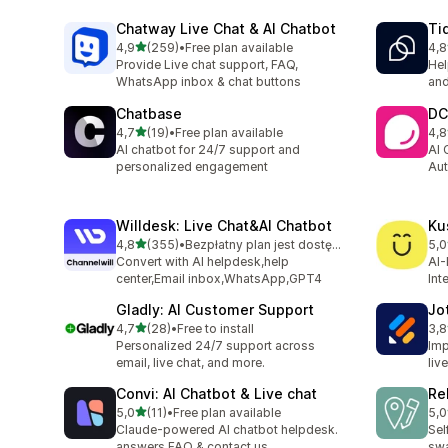
Chatway Live Chat & AI Chatbot
Ti
na 5 gwiazdek
4,9
(259)
•
Free plan available
4,8
Łączna liczba recenzji: 259
Łąc
Provide Live chat support, FAQ,
Hel
WhatsApp inbox & chat buttons
and
Chatbase
DC
na 5 gwiazdek
4,7
(19)
•
Free plan available
4,8
Łączna liczba recenzji: 19
Łąc
AI chatbot for 24/7 support and
AI 
personalized engagement
Aut
Willdesk: Live Chat&AI Chatbot
Ku
na 5 gwiazdek
4,8
(355)
•
Bezpłatny plan jest dostępny
5,0
Łączna liczba recenzji: 355
Łąc
Convert with AI helpdesk,help
AI-
center,Email inbox,WhatsApp,GPT4
Int
Gladly: AI Customer Support
Jo
na 5 gwiazdek
4,7
(28)
•
Free to install
3,8
Łączna liczba recenzji: 28
Łąc
Personalized 24/7 support across
Imp
email, live chat, and more.
liv
Convi: AI Chatbot & Live chat
Re
na 5 gwiazdek
5,0
(11)
•
Free plan available
5,0
Łączna liczba recenzji: 11
Łąc
Claude-powered AI chatbot helpdesk.
Sel
answers FAQ & contact us
swa