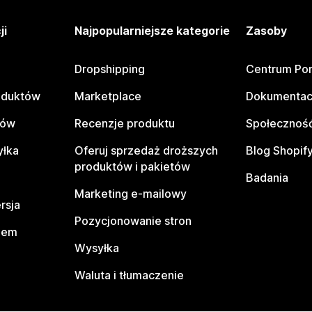
ji
Najpopularniejsze kategorie
Zasoby
Dropshipping
Centrum Po
oduktów
Marketplace
Dokumentac
tów
Recenzje produktu
Społeczność
yłka
Oferuj sprzedaż droższych
Blog Shopif
produktów i pakietów
Badania
Marketing e-mailowy
rsja
Pozycjonowanie stron
pem
Wysyłka
Waluta i tłumaczenie