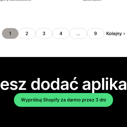
Kolejny
1
2
3
4
…
9
esz dodać aplika
Wypróbuj Shopify za darmo przez 3 dni