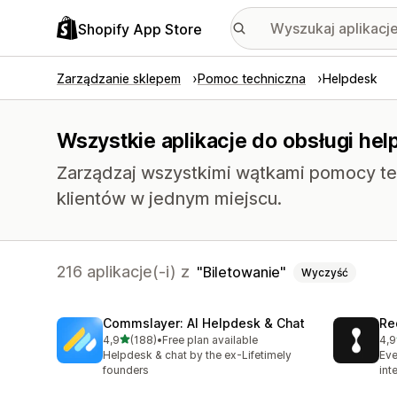
Shopify App Store
Zarządzanie sklepem
Pomoc techniczna
Helpdesk
Wszystkie aplikacje do obsługi hel
Zarządzaj wszystkimi wątkami pomocy tec
klientów w jednym miejscu.
216 aplikacje(-i) z
Biletowanie
Wyczyść
Commslayer: AI Helpdesk & Chat
Re
na 5 gwiazdek
4,9
(188)
•
Free plan available
4,9
Łączna liczba recenzji: 188
Łąc
Helpdesk & chat by the ex-Lifetimely
Eve
founders
int