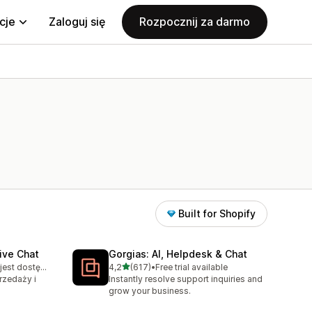
cje
Zaloguj się
Rozpocznij za darmo
Built for Shopify
ive Chat
Gorgias: AI, Helpdesk & Chat
na 5 gwiazdek
Bezpłatny plan jest dostępny
4,2
(617)
•
Free trial available
Łączna liczba recenzji: 617
rzedaży i
Instantly resolve support inquiries and
grow your business.