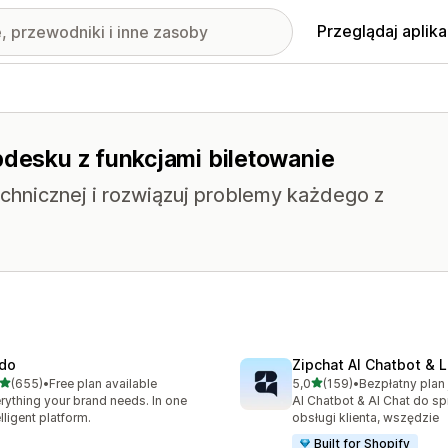
Przeglądaj aplika
pdesku z funkcjami biletowanie
hnicznej i rozwiązuj problemy każdego z
do
Zipchat AI Chatbot & L
na 5 gwiazdek
na 5 gwiazdek
(655)
•
Free plan available
5,0
(159)
•
zna liczba recenzji: 655
Łączna liczba recenzji: 159
rything your brand needs. In one
AI Chatbot & AI Chat do sp
elligent platform.
obsługi klienta, wszędzie
Built for Shopify