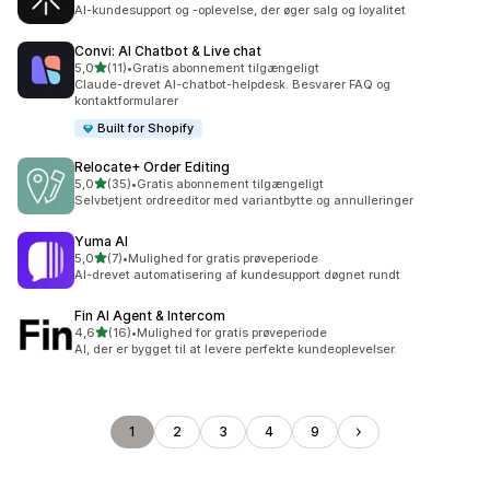
9 anmeldelser i alt
AI-kundesupport og -oplevelse, der øger salg og loyalitet
Convi: AI Chatbot & Live chat
ud af 5 stjerner
5,0
(11)
•
Gratis abonnement tilgængeligt
11 anmeldelser i alt
Claude-drevet AI-chatbot-helpdesk. Besvarer FAQ og
kontaktformularer
Built for Shopify
Relocate+ Order Editing
ud af 5 stjerner
5,0
(35)
•
Gratis abonnement tilgængeligt
35 anmeldelser i alt
Selvbetjent ordreeditor med variantbytte og annulleringer
Yuma AI
ud af 5 stjerner
5,0
(7)
•
Mulighed for gratis prøveperiode
7 anmeldelser i alt
AI-drevet automatisering af kundesupport døgnet rundt
Fin AI Agent & Intercom
ud af 5 stjerner
4,6
(16)
•
Mulighed for gratis prøveperiode
16 anmeldelser i alt
AI, der er bygget til at levere perfekte kundeoplevelser.
1
2
3
4
9