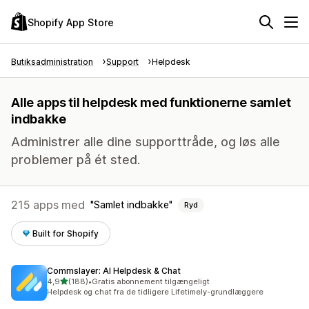
Shopify App Store
Butiksadministration
Support
Helpdesk
Alle apps til helpdesk med funktionerne samlet
indbakke
Administrer alle dine supporttråde, og løs alle
problemer på ét sted.
215 apps med
Samlet indbakke
Ryd
Built for Shopify
Commslayer: AI Helpdesk & Chat
ud af 5 stjerner
4,9
(188)
•
Gratis abonnement tilgængeligt
188 anmeldelser i alt
Helpdesk og chat fra de tidligere Lifetimely-grundlæggere