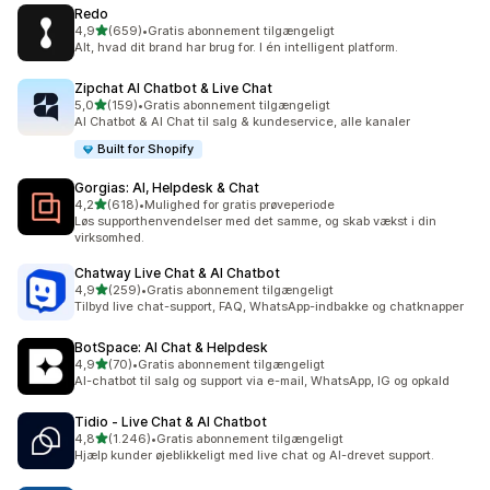
Redo
ud af 5 stjerner
4,9
(659)
•
Gratis abonnement tilgængeligt
659 anmeldelser i alt
Alt, hvad dit brand har brug for. I én intelligent platform.
Zipchat AI Chatbot & Live Chat
ud af 5 stjerner
5,0
(159)
•
Gratis abonnement tilgængeligt
159 anmeldelser i alt
AI Chatbot & AI Chat til salg & kundeservice, alle kanaler
Built for Shopify
Gorgias: AI, Helpdesk & Chat
ud af 5 stjerner
4,2
(618)
•
Mulighed for gratis prøveperiode
618 anmeldelser i alt
Løs supporthenvendelser med det samme, og skab vækst i din
virksomhed.
Chatway Live Chat & AI Chatbot
ud af 5 stjerner
4,9
(259)
•
Gratis abonnement tilgængeligt
259 anmeldelser i alt
Tilbyd live chat-support, FAQ, WhatsApp-indbakke og chatknapper
BotSpace: AI Chat & Helpdesk
ud af 5 stjerner
4,9
(70)
•
Gratis abonnement tilgængeligt
70 anmeldelser i alt
AI-chatbot til salg og support via e-mail, WhatsApp, IG og opkald
Tidio ‑ Live Chat & AI Chatbot
ud af 5 stjerner
4,8
(1.246)
•
Gratis abonnement tilgængeligt
1246 anmeldelser i alt
Hjælp kunder øjeblikkeligt med live chat og AI-drevet support.