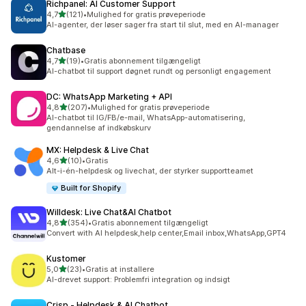
Richpanel: AI Customer Support
ud af 5 stjerner
4,7
(121)
•
Mulighed for gratis prøveperiode
121 anmeldelser i alt
AI-agenter, der løser sager fra start til slut, med en AI-manager
Chatbase
ud af 5 stjerner
4,7
(19)
•
Gratis abonnement tilgængeligt
19 anmeldelser i alt
AI-chatbot til support døgnet rundt og personligt engagement
DC: WhatsApp Marketing + API
ud af 5 stjerner
4,8
(207)
•
Mulighed for gratis prøveperiode
207 anmeldelser i alt
AI-chatbot til IG/FB/e-mail, WhatsApp-automatisering,
gendannelse af indkøbskurv
MX: Helpdesk & Live Chat
ud af 5 stjerner
4,6
(10)
•
Gratis
10 anmeldelser i alt
Alt-i-én-helpdesk og livechat, der styrker supportteamet
Built for Shopify
Willdesk: Live Chat&AI Chatbot
ud af 5 stjerner
4,8
(354)
•
Gratis abonnement tilgængeligt
354 anmeldelser i alt
Convert with AI helpdesk,help center,Email inbox,WhatsApp,GPT4
Kustomer
ud af 5 stjerner
5,0
(23)
•
Gratis at installere
23 anmeldelser i alt
AI-drevet support: Problemfri integration og indsigt
Crisp ‑ Helpdesk & AI Chatbot