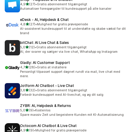
ud af 5 stjerner
4,9
(27)
•
Gratis abonnement tilgængeligt
27 anmeldelser i alt
Automatiser forespørgsler til kundesupport på alle kanaler
eDesk ‑ AI, Helpdesk & Chat
ud af 5 stjerner
4,8
(27)
•
Mulighed for gratis prøveperiode
27 anmeldelser i alt
AI-assisteret kundesupport til at understøtte og skabe vækst for dit
brand
bitChat: AI Live Chat & Sales
ud af 5 stjerner
5,0
(12)
•
Gratis abonnement tilgængeligt
12 anmeldelser i alt
AI, der svarer og sælger via live chat, WhatsApp og Instagram
Gladly: AI Customer Support
ud af 5 stjerner
4,7
(28)
•
Gratis at installere
28 anmeldelser i alt
Personligt tilpasset support døgnet rundt via mail, live chat med
mere.
Jotform AI Chatbot ‑ Live Chat
ud af 5 stjerner
3,8
(32)
•
Gratis abonnement tilgængeligt
32 anmeldelser i alt
Forbedr kundesupport med AI-livechat, og øg dit salg
ZYBR: AI, Helpdesk & Returns
ud af 5 stjerner
5,0
(9)
•
Kostenlos
9 anmeldelser i alt
Spare massiv Zeit und begeistere Kunden mit KI-Automatisierung
Octocom AI Chatbot & Live Chat
ud af 5 stjerner
4,9
(9)
•
Mulighed for gratis prøveperiode