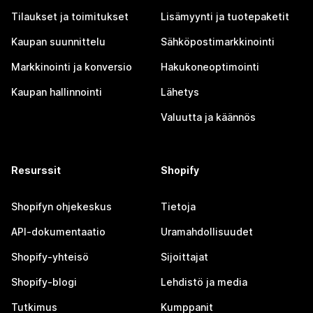
Tilaukset ja toimitukset
Lisämyynti ja tuotepaketit
Kaupan suunnittelu
Sähköpostimarkkinointi
Markkinointi ja konversio
Hakukoneoptimointi
Kaupan hallinnointi
Lähetys
Valuutta ja käännös
Resurssit
Shopify
Shopifyn ohjekeskus
Tietoja
API-dokumentaatio
Uramahdollisuudet
Shopify-yhteisö
Sijoittajat
Shopify-blogi
Lehdistö ja media
Tutkimus
Kumppanit