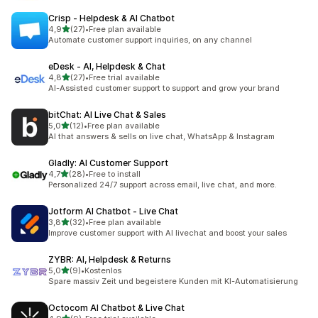
Crisp ‑ Helpdesk & AI Chatbot
/ 5 tähteä
4,9
(27)
•
Free plan available
27 arvostelua yhteensä
Automate customer support inquiries, on any channel
eDesk ‑ AI, Helpdesk & Chat
/ 5 tähteä
4,8
(27)
•
Free trial available
27 arvostelua yhteensä
AI-Assisted customer support to support and grow your brand
bitChat: AI Live Chat & Sales
/ 5 tähteä
5,0
(12)
•
Free plan available
12 arvostelua yhteensä
AI that answers & sells on live chat, WhatsApp & Instagram
Gladly: AI Customer Support
/ 5 tähteä
4,7
(28)
•
Free to install
28 arvostelua yhteensä
Personalized 24/7 support across email, live chat, and more.
Jotform AI Chatbot ‑ Live Chat
/ 5 tähteä
3,8
(32)
•
Free plan available
32 arvostelua yhteensä
Improve customer support with AI livechat and boost your sales
ZYBR: AI, Helpdesk & Returns
/ 5 tähteä
5,0
(9)
•
Kostenlos
9 arvostelua yhteensä
Spare massiv Zeit und begeistere Kunden mit KI-Automatisierung
Octocom AI Chatbot & Live Chat