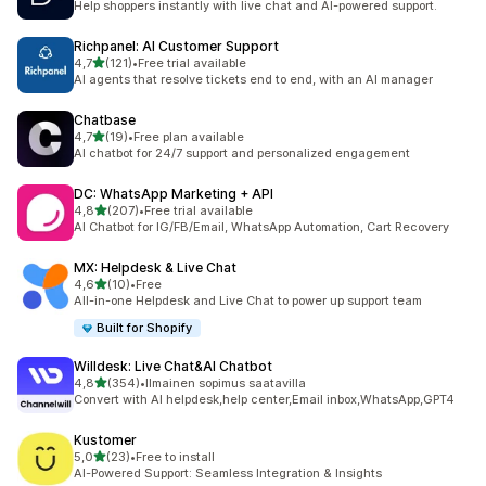
Help shoppers instantly with live chat and AI-powered support.
Richpanel: AI Customer Support
/ 5 tähteä
4,7
(121)
•
Free trial available
121 arvostelua yhteensä
AI agents that resolve tickets end to end, with an AI manager
Chatbase
/ 5 tähteä
4,7
(19)
•
Free plan available
19 arvostelua yhteensä
AI chatbot for 24/7 support and personalized engagement
DC: WhatsApp Marketing + API
/ 5 tähteä
4,8
(207)
•
Free trial available
207 arvostelua yhteensä
AI Chatbot for IG/FB/Email, WhatsApp Automation, Cart Recovery
MX: Helpdesk & Live Chat
/ 5 tähteä
4,6
(10)
•
Free
10 arvostelua yhteensä
All-in-one Helpdesk and Live Chat to power up support team
Built for Shopify
Willdesk: Live Chat&AI Chatbot
/ 5 tähteä
4,8
(354)
•
Ilmainen sopimus saatavilla
354 arvostelua yhteensä
Convert with AI helpdesk,help center,Email inbox,WhatsApp,GPT4
Kustomer
/ 5 tähteä
5,0
(23)
•
Free to install
23 arvostelua yhteensä
AI-Powered Support: Seamless Integration & Insights