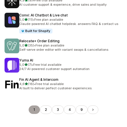
/ 5 tähteä
4,9
(9)
•
Free trial available
9 arvostelua yhteensä
AI customer support & experience, drive sales and loyalty
Convi: AI Chatbot & Live chat
/ 5 tähteä
5,0
(11)
•
Free plan available
11 arvostelua yhteensä
Claude-powered AI chatbot helpdesk. answers FAQ & contact us
Built for Shopify
Relocate+ Order Editing
/ 5 tähteä
5,0
(35)
•
Free plan available
35 arvostelua yhteensä
Self-serve order editor with variant swaps & cancellations
Yuma AI
/ 5 tähteä
5,0
(7)
•
Free trial available
7 arvostelua yhteensä
24/7 AI-powered customer support automation
Fin AI Agent & Intercom
/ 5 tähteä
4,6
(16)
•
Free trial available
16 arvostelua yhteensä
AI built to deliver perfect customer experiences.
1
2
3
4
9