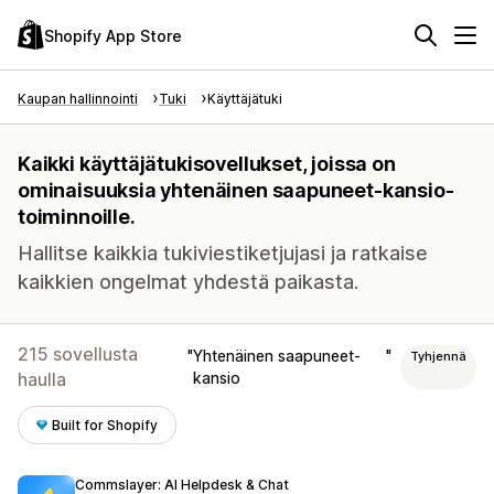
Shopify App Store
Kaupan hallinnointi
Tuki
Käyttäjätuki
Kaikki käyttäjätukisovellukset, joissa on
ominaisuuksia yhtenäinen saapuneet-kansio-
toiminnoille.
Hallitse kaikkia tukiviestiketjujasi ja ratkaise
kaikkien ongelmat yhdestä paikasta.
215 sovellusta
Yhtenäinen saapuneet-
Tyhjennä
haulla
kansio
Built for Shopify
Commslayer: AI Helpdesk & Chat