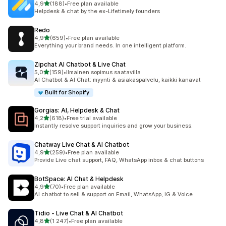
/ 5 tähteä
4,9
(188)
•
Free plan available
188 arvostelua yhteensä
Helpdesk & chat by the ex-Lifetimely founders
Redo
/ 5 tähteä
4,9
(659)
•
Free plan available
659 arvostelua yhteensä
Everything your brand needs. In one intelligent platform.
Zipchat AI Chatbot & Live Chat
/ 5 tähteä
5,0
(159)
•
Ilmainen sopimus saatavilla
159 arvostelua yhteensä
AI Chatbot & AI Chat: myynti & asiakaspalvelu, kaikki kanavat
Built for Shopify
Gorgias: AI, Helpdesk & Chat
/ 5 tähteä
4,2
(618)
•
Free trial available
618 arvostelua yhteensä
Instantly resolve support inquiries and grow your business.
Chatway Live Chat & AI Chatbot
/ 5 tähteä
4,9
(259)
•
Free plan available
259 arvostelua yhteensä
Provide Live chat support, FAQ, WhatsApp inbox & chat buttons
BotSpace: AI Chat & Helpdesk
/ 5 tähteä
4,9
(70)
•
Free plan available
70 arvostelua yhteensä
AI chatbot to sell & support on Email, WhatsApp, IG & Voice
Tidio ‑ Live Chat & AI Chatbot
/ 5 tähteä
4,8
(1 247)
•
Free plan available
1247 arvostelua yhteensä