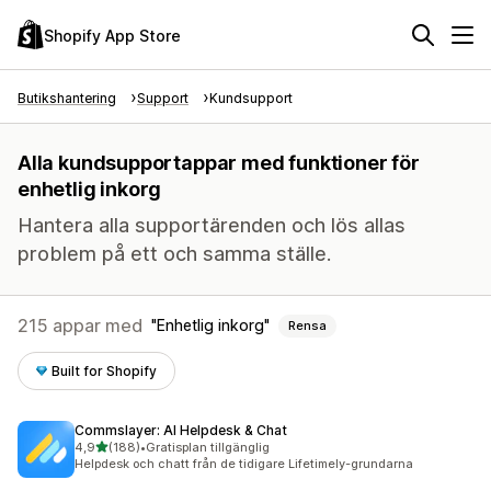
Shopify App Store
Butikshantering
Support
Kundsupport
Alla kundsupportappar med funktioner för
enhetlig inkorg
Hantera alla supportärenden och lös allas
problem på ett och samma ställe.
215 appar med
Enhetlig inkorg
Rensa
Built for Shopify
Commslayer: AI Helpdesk & Chat
av 5 stjärnor
4,9
(188)
•
Gratisplan tillgänglig
188 recensioner totalt
Helpdesk och chatt från de tidigare Lifetimely-grundarna