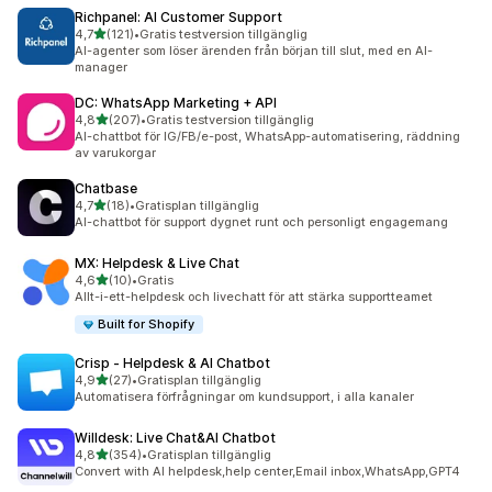
Richpanel: AI Customer Support
av 5 stjärnor
4,7
(121)
•
Gratis testversion tillgänglig
121 recensioner totalt
AI-agenter som löser ärenden från början till slut, med en AI-
manager
DC: WhatsApp Marketing + API
av 5 stjärnor
4,8
(207)
•
Gratis testversion tillgänglig
207 recensioner totalt
AI-chattbot för IG/FB/e-post, WhatsApp-automatisering, räddning
av varukorgar
Chatbase
av 5 stjärnor
4,7
(18)
•
Gratisplan tillgänglig
18 recensioner totalt
AI-chattbot för support dygnet runt och personligt engagemang
MX: Helpdesk & Live Chat
av 5 stjärnor
4,6
(10)
•
Gratis
10 recensioner totalt
Allt-i-ett-helpdesk och livechatt för att stärka supportteamet
Built for Shopify
Crisp ‑ Helpdesk & AI Chatbot
av 5 stjärnor
4,9
(27)
•
Gratisplan tillgänglig
27 recensioner totalt
Automatisera förfrågningar om kundsupport, i alla kanaler
Willdesk: Live Chat&AI Chatbot
av 5 stjärnor
4,8
(354)
•
Gratisplan tillgänglig
354 recensioner totalt
Convert with AI helpdesk,help center,Email inbox,WhatsApp,GPT4