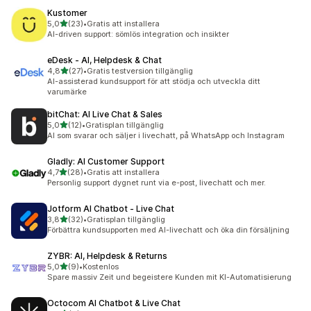
Kustomer
av 5 stjärnor
5,0
(23)
•
Gratis att installera
23 recensioner totalt
AI-driven support: sömlös integration och insikter
eDesk ‑ AI, Helpdesk & Chat
av 5 stjärnor
4,8
(27)
•
Gratis testversion tillgänglig
27 recensioner totalt
AI-assisterad kundsupport för att stödja och utveckla ditt
varumärke
bitChat: AI Live Chat & Sales
av 5 stjärnor
5,0
(12)
•
Gratisplan tillgänglig
12 recensioner totalt
AI som svarar och säljer i livechatt, på WhatsApp och Instagram
Gladly: AI Customer Support
av 5 stjärnor
4,7
(28)
•
Gratis att installera
28 recensioner totalt
Personlig support dygnet runt via e-post, livechatt och mer.
Jotform AI Chatbot ‑ Live Chat
av 5 stjärnor
3,8
(32)
•
Gratisplan tillgänglig
32 recensioner totalt
Förbättra kundsupporten med AI-livechatt och öka din försäljning
ZYBR: AI, Helpdesk & Returns
av 5 stjärnor
5,0
(9)
•
Kostenlos
9 recensioner totalt
Spare massiv Zeit und begeistere Kunden mit KI-Automatisierung
Octocom AI Chatbot & Live Chat