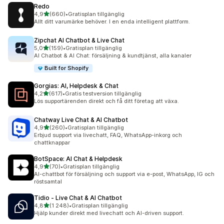
Redo
av 5 stjärnor
4,9
(660)
•
Gratisplan tillgänglig
660 recensioner totalt
Allt ditt varumärke behöver. I en enda intelligent plattform.
Zipchat AI Chatbot & Live Chat
av 5 stjärnor
5,0
(159)
•
Gratisplan tillgänglig
159 recensioner totalt
AI Chatbot & AI Chat: försäljning & kundtjänst, alla kanaler
Built for Shopify
Gorgias: AI, Helpdesk & Chat
av 5 stjärnor
4,2
(617)
•
Gratis testversion tillgänglig
617 recensioner totalt
Lös supportärenden direkt och få ditt företag att växa.
Chatway Live Chat & AI Chatbot
av 5 stjärnor
4,9
(260)
•
Gratisplan tillgänglig
260 recensioner totalt
Erbjud support via livechatt, FAQ, WhatsApp-inkorg och
chattknappar
BotSpace: AI Chat & Helpdesk
av 5 stjärnor
4,9
(70)
•
Gratisplan tillgänglig
70 recensioner totalt
AI-chattbot för försäljning och support via e-post, WhatsApp, IG och
röstsamtal
Tidio ‑ Live Chat & AI Chatbot
av 5 stjärnor
4,8
(1 248)
•
Gratisplan tillgänglig
1248 recensioner totalt
Hjälp kunder direkt med livechatt och AI-driven support.