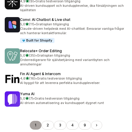
av 5 stjärnor
4,9
(9)
•
Gratis testversion tillgänglig
9 recensioner totalt
AI-driven kundsupport och kundupplevelse, öka försäljningen och
lojaliteten
Convi: AI Chatbot & Live chat
av 5 stjärnor
5,0
(11)
•
Gratisplan tillgänglig
11 recensioner totalt
Claude-driven helpdesk med AI-chattbot. Besvarar vanliga frågor
och hanterar kontaktformulär.
Built for Shopify
Relocate+ Order Editing
av 5 stjärnor
5,0
(35)
•
Gratisplan tillgänglig
35 recensioner totalt
Orderredigerare för självbetjäning med variantbyten och
annulleringar
Fin AI Agent & Intercom
av 5 stjärnor
4,6
(16)
•
Gratis testversion tillgänglig
16 recensioner totalt
AI byggd för att leverera perfekta kundupplevelser.
Yuma AI
av 5 stjärnor
5,0
(7)
•
Gratis testversion tillgänglig
7 recensioner totalt
AI-driven automatisering av kundsupport dygnet runt
1
2
3
4
9