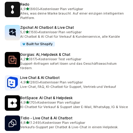
Redo
von 5 Sternen
4,9
(660)
•
Kostenloser Plan verfügbar
660 Rezensionen insgesamt
Alles, was deine Marke braucht. Auf einer einzigen intelligenten
Plattform.
Zipchat AI Chatbot & Live Chat
von 5 Sternen
5,0
(159)
•
Kostenloser Plan verfügbar
159 Rezensionen insgesamt
AI Chatbot & AI Chat für Verkauf & Kundenservice, alle Kanäle
Built for Shopify
Gorgias: AI, Helpdesk & Chat
von 5 Sternen
4,2
(617)
•
Kostenloser Test verfügbar
617 Rezensionen insgesamt
Support-Anfragen sofort lösen und das Geschäftswachstum
fördern.
Live Chat & AI Chatbot
von 5 Sternen
4,9
(260)
•
Kostenloser Plan verfügbar
260 Rezensionen insgesamt
Live-Chat, FAQ, KI-Chatbot für Support, Vertrieb und Verkauf
BotSpace: AI Chat & Helpdesk
von 5 Sternen
4,9
(70)
•
Kostenloser Plan verfügbar
70 Rezensionen insgesamt
KI-Chatbot für Verkauf & Support über E-Mail, WhatsApp, IG & Voice
Tidio ‑ Live Chat & AI Chatbot
von 5 Sternen
4,8
(1.249)
•
Kostenloser Plan verfügbar
1249 Rezensionen insgesamt
Verkaufs-Support per Chatbot & Live-Chat in einem Helpdesk.