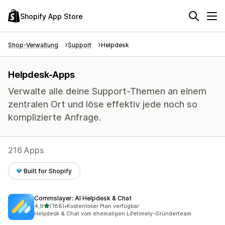
Shopify App Store
Shop-Verwaltung
Support
Helpdesk
Helpdesk-Apps
Verwalte alle deine Support-Themen an einem
zentralen Ort und löse effektiv jede noch so
komplizierte Anfrage.
216 Apps
Built for Shopify
Commslayer: AI Helpdesk & Chat
von 5 Sternen
4,9
(188)
•
Kostenloser Plan verfügbar
188 Rezensionen insgesamt
Helpdesk & Chat vom ehemaligen Lifetimely-Gründerteam