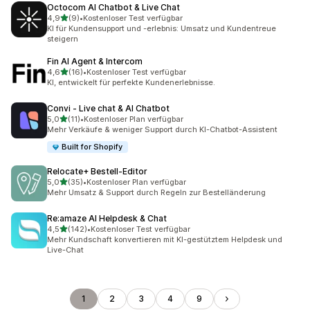
Octocom AI Chatbot & Live Chat
von 5 Sternen
4,9
(9)
•
Kostenloser Test verfügbar
9 Rezensionen insgesamt
KI für Kundensupport und -erlebnis: Umsatz und Kundentreue
steigern
Fin AI Agent & Intercom
von 5 Sternen
4,6
(16)
•
Kostenloser Test verfügbar
16 Rezensionen insgesamt
KI, entwickelt für perfekte Kundenerlebnisse.
Convi ‑ Live chat & AI Chatbot
von 5 Sternen
5,0
(11)
•
Kostenloser Plan verfügbar
11 Rezensionen insgesamt
Mehr Verkäufe & weniger Support durch KI-Chatbot-Assistent
Built for Shopify
Relocate+ Bestell‑Editor
von 5 Sternen
5,0
(35)
•
Kostenloser Plan verfügbar
35 Rezensionen insgesamt
Mehr Umsatz & Support durch Regeln zur Bestelländerung
Re:amaze AI Helpdesk & Chat
von 5 Sternen
4,5
(142)
•
Kostenloser Test verfügbar
142 Rezensionen insgesamt
Mehr Kundschaft konvertieren mit KI-gestütztem Helpdesk und
Live-Chat
1
2
3
4
9