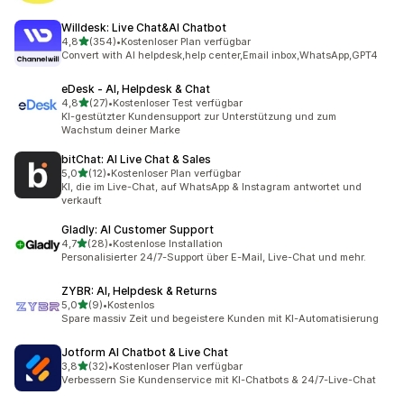
Willdesk: Live Chat&AI Chatbot
von 5 Sternen
4,8
(354)
•
Kostenloser Plan verfügbar
354 Rezensionen insgesamt
Convert with AI helpdesk,help center,Email inbox,WhatsApp,GPT4
eDesk ‑ AI, Helpdesk & Chat
von 5 Sternen
4,8
(27)
•
Kostenloser Test verfügbar
27 Rezensionen insgesamt
KI-gestützter Kundensupport zur Unterstützung und zum
Wachstum deiner Marke
bitChat: AI Live Chat & Sales
von 5 Sternen
5,0
(12)
•
Kostenloser Plan verfügbar
12 Rezensionen insgesamt
KI, die im Live-Chat, auf WhatsApp & Instagram antwortet und
verkauft
Gladly: AI Customer Support
von 5 Sternen
4,7
(28)
•
Kostenlose Installation
28 Rezensionen insgesamt
Personalisierter 24/7-Support über E-Mail, Live-Chat und mehr.
ZYBR: AI, Helpdesk & Returns
von 5 Sternen
5,0
(9)
•
Kostenlos
9 Rezensionen insgesamt
Spare massiv Zeit und begeistere Kunden mit KI-Automatisierung
Jotform AI Chatbot & Live Chat
von 5 Sternen
3,8
(32)
•
Kostenloser Plan verfügbar
32 Rezensionen insgesamt
Verbessern Sie Kundenservice mit KI-Chatbots & 24/7-Live-Chat