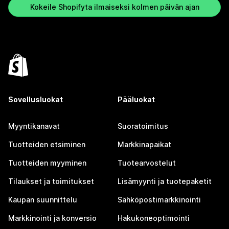
Kokeile Shopifyta ilmaiseksi kolmen päivän ajan
Sovellusluokat
Pääluokat
Myyntikanavat
Suoratoimitus
Tuotteiden etsiminen
Markkinapaikat
Tuotteiden myyminen
Tuotearvostelut
Tilaukset ja toimitukset
Lisämyynti ja tuotepaketit
Kaupan suunnittelu
Sähköpostimarkkinointi
Markkinointi ja konversio
Hakukoneoptimointi