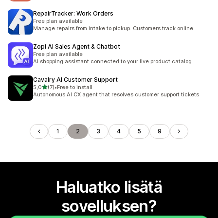
RepairTracker: Work Orders
Free plan available
Manage repairs from intake to pickup. Customers track online.
Zopi AI Sales Agent & Chatbot
Free plan available
AI shopping assistant connected to your live product catalog
Cavalry AI Customer Support
/ 5 tähteä
5,0
(7)
•
Free to install
7 arvostelua yhteensä
Autonomous AI CX agent that resolves customer support tickets
1
2
3
4
5
9
Haluatko lisätä
sovelluksen?