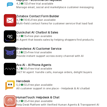
/ 5 tähteä
4,3
(12)
•
Free trial available
12 arvostelua yhteensä
Manage email, social and marketplace customer messaging.
Zotabox Contact Form Builder
/ 5 tähteä
4,7
(104)
•
Free plan available
104 arvostelua yhteensä
Multi-field contact forms for customer service that load fast
Quickchat AI: Chatbot & Sales
/ 5 tähteä
5,0
(1)
•
Free plan available
1 arvostelua yhteensä
AI Agent that boosts sales by helping shoppers find products.
Brandwise: AI Customer Service
/ 5 tähteä
2,2
(2)
•
Free trial available
2 arvostelua yhteensä
Provide instant support across every channel with AI
Ava AI ‑ AI Phone Agents
/ 5 tähteä
4,7
(6)
•
Free trial available
6 arvostelua yhteensä
24/7 AI agent: handle calls, manage orders, delight buyers
Herodesk
/ 5 tähteä
5,0
(5)
•
Free plan available
5 arvostelua yhteensä
All customer support in one place - Helpdesk & AI chatbot
HumanTouch: Helpdesk & Chat
/ 5 tähteä
5,0
(2)
•
Free plan available
2 arvostelua yhteensä
Help Desk Platform with Verified Human Agents & Transparent AI