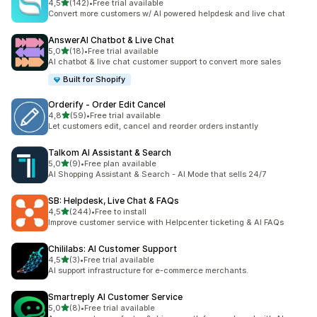
/ 5 tähteä
4,5
(142)
•
Free trial available
142 arvostelua yhteensä
Convert more customers w/ AI powered helpdesk and live chat
AnswerAI Chatbot & Live Chat
/ 5 tähteä
5,0
(18)
•
Free trial available
18 arvostelua yhteensä
AI chatbot & live chat customer support to convert more sales
Built for Shopify
Orderify ‑ Order Edit Cancel
/ 5 tähteä
4,8
(59)
•
Free trial available
59 arvostelua yhteensä
Let customers edit, cancel and reorder orders instantly
Talkom AI Assistant & Search
/ 5 tähteä
5,0
(9)
•
Free plan available
9 arvostelua yhteensä
AI Shopping Assistant & Search - AI Mode that sells 24/7
SB: Helpdesk, Live Chat & FAQs
/ 5 tähteä
4,5
(244)
•
Free to install
244 arvostelua yhteensä
Improve customer service with Helpcenter ticketing & AI FAQs
Chililabs: AI Customer Support
/ 5 tähteä
4,5
(3)
•
Free trial available
3 arvostelua yhteensä
AI support infrastructure for e-commerce merchants.
Smartreply AI Customer Service
/ 5 tähteä
5,0
(8)
•
Free trial available
8 arvostelua yhteensä