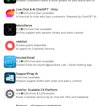
Answer customers faster & drive growth for your brand with AI
Live Chat & AI ChatGPT : Orka
/ 5 tähteä
5,0
(20)
•
Free plan available
20 arvostelua yhteensä
A livechat to chat with your customers. Powered by ChatGPT AI
InboxServe
/ 5 tähteä
5,0
(2)
•
Free trial available
2 arvostelua yhteensä
AI-first support with smarter intake and store context
redchat
Prueba gratis disponible
AI agent for Customer Service
Hosted Email
/ 5 tähteä
4,2
(29)
•
Free plan available
29 arvostelua yhteensä
Create Email Accounts @yourstore.com - Email Hosting App
SupportPrep AI
Free trial available
Prepare support drafts with order and policy context
lookfor: Scalable CX Platform
/ 5 tähteä
4,8
(28)
•
From $1,200/month
28 arvostelua yhteensä
Boost customer service by AI chat bot, FAQ and helpdesk
Replyco ‑ eCommerce Helpdesk