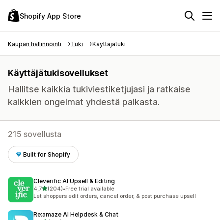
Shopify App Store
Kaupan hallinnointi
Tuki
Käyttäjätuki
Käyttäjätukisovellukset
Hallitse kaikkia tukiviestiketjujasi ja ratkaise
kaikkien ongelmat yhdestä paikasta.
215 sovellusta
Built for Shopify
Cleverific AI Upsell & Editing
/ 5 tähteä
4,7
(204)
•
Free trial available
204 arvostelua yhteensä
Let shoppers edit orders, cancel order, & post purchase upsell
Re:amaze AI Helpdesk & Chat