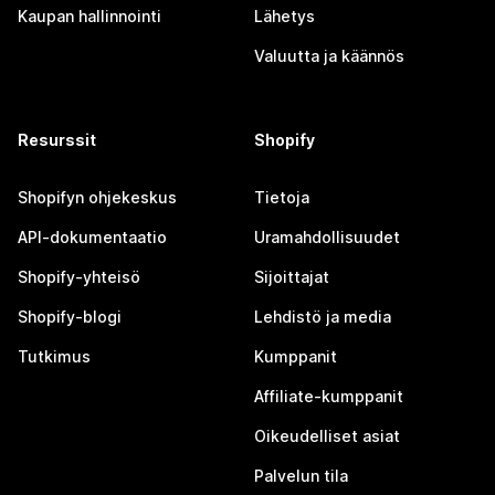
Kaupan hallinnointi
Lähetys
Valuutta ja käännös
Resurssit
Shopify
Shopifyn ohjekeskus
Tietoja
API-dokumentaatio
Uramahdollisuudet
Shopify-yhteisö
Sijoittajat
Shopify-blogi
Lehdistö ja media
Tutkimus
Kumppanit
Affiliate-kumppanit
Oikeudelliset asiat
Palvelun tila