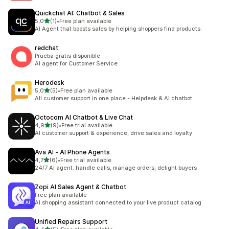
Quickchat AI: Chatbot & Sales
na 5 gwiazdek
5,0
(1)
•
Free plan available
Łączna liczba recenzji: 1
AI Agent that boosts sales by helping shoppers find products.
redchat
Prueba gratis disponible
AI agent for Customer Service
Herodesk
na 5 gwiazdek
5,0
(5)
•
Free plan available
Łączna liczba recenzji: 5
All customer support in one place - Helpdesk & AI chatbot
Octocom AI Chatbot & Live Chat
na 5 gwiazdek
4,9
(9)
•
Free trial available
Łączna liczba recenzji: 9
AI customer support & experience, drive sales and loyalty
Ava AI ‑ AI Phone Agents
na 5 gwiazdek
4,7
(6)
•
Free trial available
Łączna liczba recenzji: 6
24/7 AI agent: handle calls, manage orders, delight buyers
Zopi AI Sales Agent & Chatbot
Free plan available
AI shopping assistant connected to your live product catalog
Unified Repairs Support