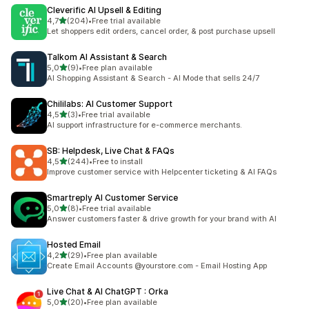
Cleverific AI Upsell & Editing
na 5 gwiazdek
4,7
(204)
•
Free trial available
Łączna liczba recenzji: 204
Let shoppers edit orders, cancel order, & post purchase upsell
Talkom AI Assistant & Search
na 5 gwiazdek
5,0
(9)
•
Free plan available
Łączna liczba recenzji: 9
AI Shopping Assistant & Search - AI Mode that sells 24/7
Chililabs: AI Customer Support
na 5 gwiazdek
4,5
(3)
•
Free trial available
Łączna liczba recenzji: 3
AI support infrastructure for e-commerce merchants.
SB: Helpdesk, Live Chat & FAQs
na 5 gwiazdek
4,5
(244)
•
Free to install
Łączna liczba recenzji: 244
Improve customer service with Helpcenter ticketing & AI FAQs
Smartreply AI Customer Service
na 5 gwiazdek
5,0
(8)
•
Free trial available
Łączna liczba recenzji: 8
Answer customers faster & drive growth for your brand with AI
Hosted Email
na 5 gwiazdek
4,2
(29)
•
Free plan available
Łączna liczba recenzji: 29
Create Email Accounts @yourstore.com - Email Hosting App
Live Chat & AI ChatGPT : Orka
na 5 gwiazdek
5,0
(20)
•
Free plan available
Łączna liczba recenzji: 20