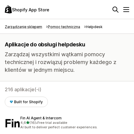
Shopify App Store
Zarządzanie sklepem
Pomoc techniczna
Helpdesk
Aplikacje do obsługi helpdesku
Zarządzaj wszystkimi wątkami pomocy
technicznej i rozwiązuj problemy każdego z
klientów w jednym miejscu.
216 aplikacje(-i)
Built for Shopify
Fin AI Agent & Intercom
na 5 gwiazdek
4,6
(16)
•
Free trial available
Łączna liczba recenzji: 16
AI built to deliver perfect customer experiences.