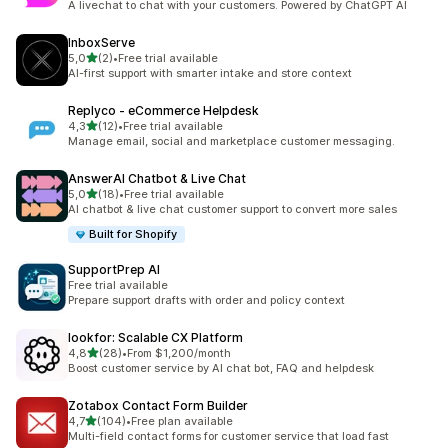
A livechat to chat with your customers. Powered by ChatGPT AI
InboxServe
na 5 gwiazdek
5,0
(2)
•
Free trial available
Łączna liczba recenzji: 2
AI-first support with smarter intake and store context
Replyco ‑ eCommerce Helpdesk
na 5 gwiazdek
4,3
(12)
•
Free trial available
Łączna liczba recenzji: 12
Manage email, social and marketplace customer messaging.
AnswerAI Chatbot & Live Chat
na 5 gwiazdek
5,0
(18)
•
Free trial available
Łączna liczba recenzji: 18
AI chatbot & live chat customer support to convert more sales
Built for Shopify
SupportPrep AI
Free trial available
Prepare support drafts with order and policy context
lookfor: Scalable CX Platform
na 5 gwiazdek
4,8
(28)
•
From $1,200/month
Łączna liczba recenzji: 28
Boost customer service by AI chat bot, FAQ and helpdesk
Zotabox Contact Form Builder
na 5 gwiazdek
4,7
(104)
•
Free plan available
Łączna liczba recenzji: 104
Multi-field contact forms for customer service that load fast