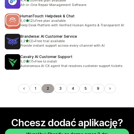
na 5 gwiazdek
4,4
(5)
•
Free plan available
Łączna liczba recenzji: 5
All-in-One Repair Management Software
HumanTouch: Helpdesk & Chat
na 5 gwiazdek
5,0
(2)
•
Free plan available
Łączna liczba recenzji: 2
Help Desk Platform with Verified Human Agents & Transparent AI
Brandwise: AI Customer Service
na 5 gwiazdek
2,2
(2)
•
Free trial available
Łączna liczba recenzji: 2
Provide instant support across every channel with AI
Cavalry AI Customer Support
na 5 gwiazdek
5,0
(7)
•
Free to install
Łączna liczba recenzji: 7
Autonomous AI CX agent that resolves customer support tickets
1
2
3
4
5
9
Chcesz dodać aplikację?