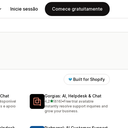
Inicie sessão
Comece gratuitamente
Built for Shopify
 Chat
Gorgias: AI, Helpdesk & Chat
de 5 estrelas
disponível
4,2
(616)
•
Free trial available
616 total de avaliações
as e apoio
Instantly resolve support inquiries and
grow your business.
elpdesk
Richpanel: AI Customer Support