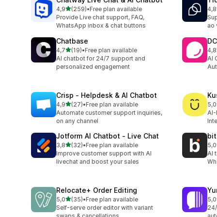
de 5 estrelas
4,9
(259)
•
Free plan available
4,8
259 total de avaliações
124
Provide Live chat support, FAQ,
Sup
WhatsApp inbox & chat buttons
ao 
Chatbase
DC
de 5 estrelas
4,7
(19)
•
Free plan available
4,8
19 total de avaliações
205
AI chatbot for 24/7 support and
AI 
personalized engagement
Aut
Crisp ‑ Helpdesk & AI Chatbot
Ku
de 5 estrelas
4,9
(27)
•
Free plan available
5,0
27 total de avaliações
23 
Automate customer support inquiries,
AI-
on any channel
Int
Jotform AI Chatbot ‑ Live Chat
bi
de 5 estrelas
3,8
(32)
•
Free plan available
5,0
32 total de avaliações
12 
Improve customer support with AI
AI 
livechat and boost your sales
Wh
Relocate+ Order Editing
Yu
de 5 estrelas
5,0
(35)
•
Free plan available
5,0
35 total de avaliações
7 t
Self-serve order editor with variant
24/
swaps & cancellations
aut