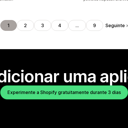
Seguinte
1
2
3
4
…
9
dicionar uma apl
Experimente a Shopify gratuitamente durante 3 dias