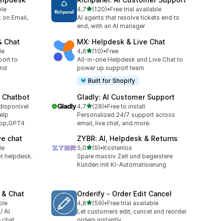
de 5 estrelas
ble
4,7
(120)
•
Free trial available
120 total de avaliações
t on Email,
AI agents that resolve tickets end to
end, with an AI manager
& Chat
MX: Helpdesk & Live Chat
de 5 estrelas
le
4,6
(10)
•
Free
10 total de avaliações
ort to
All-in-one Helpdesk and Live Chat to
and
power up support team
Built for Shopify
I Chatbot
Gladly: AI Customer Support
de 5 estrelas
disponível
4,7
(28)
•
Free to install
28 total de avaliações
elp
Personalized 24/7 support across
App,GPT4
email, live chat, and more.
ve chat
ZYBR: AI, Helpdesk & Returns
de 5 estrelas
le
5,0
(9)
•
Kostenlos
9 total de avaliações
t helpdesk.
Spare massiv Zeit und begeistere
Kunden mit KI-Automatisierung
 & Chat
Orderify ‑ Order Edit Cancel
de 5 estrelas
ble
4,8
(59)
•
Free trial available
59 total de avaliações
/ AI
Let customers edit, cancel and reorder
 chat
orders instantly