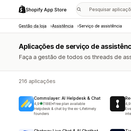
Shopify App Store
Gestão da loja
Assistência
Serviço de assistência
Aplicações de serviço de assistênc
Faça a gestão de todos os threads de ass
216 aplicações
Commslayer: AI Helpdesk & Chat
Re
de 5 estrelas
4,9
(188)
•
Free plan available
4,9
188 total de avaliações
653
Helpdesk & chat by the ex-Lifetimely
Eve
founders
int
Chatway Live Chat & AI Chatbot
Tid