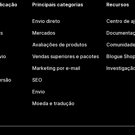
licação
Principais categorias
Recursos
Envio direto
Centro de a
os
Mercados
Documentaç
Avaliações de produtos
Comunidade
vio
Vendas superiores e pacotes
Blogue Shop
Marketing por e-mail
Investigaçã
ersão
SEO
Envio
Moeda e tradução