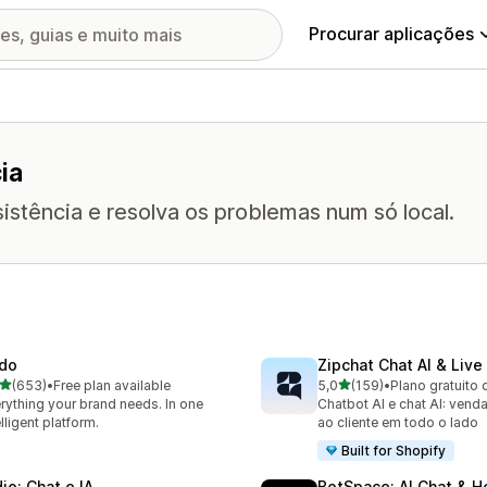
Procurar aplicações
ia
istência e resolva os problemas num só local.
do
Zipchat Chat AI & Live
de 5 estrelas
de 5 estrelas
(653)
•
Free plan available
5,0
(159)
•
Plano gratuito 
 total de avaliações
159 total de avaliações
rything your brand needs. In one
Chatbot AI e chat AI: vend
elligent platform.
ao cliente em todo o lado
Built for Shopify
io: Chat e IA
BotSpace: AI Chat & H