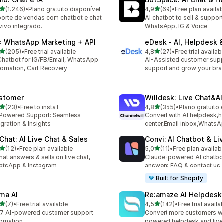
de 5 estrelas
de 5 estrelas
(1.246)
•
Plano gratuito disponível
4,9
(69)
•
Free plan availa
6 total de avaliações
69 total de avaliações
orte de vendas com chatbot e chat
AI chatbot to sell & suppor
vivo integrado.
WhatsApp, IG & Voice
: WhatsApp Marketing + API
eDesk ‑ AI, Helpdesk 
de 5 estrelas
de 5 estrelas
(205)
•
Free trial available
4,8
(27)
•
Free trial availab
 total de avaliações
27 total de avaliações
Chatbot for IG/FB/Email, WhatsApp
AI-Assisted customer supp
omation, Cart Recovery
support and grow your br
stomer
Willdesk: Live Chat&A
de 5 estrelas
de 5 estrelas
(23)
•
Free to install
4,8
(355)
•
Plano gratuito 
total de avaliações
355 total de avaliações
Powered Support: Seamless
Convert with AI helpdesk,h
egration & Insights
center,Email inbox,Whats
tChat: AI Live Chat & Sales
Convi: AI Chatbot & Li
de 5 estrelas
de 5 estrelas
(12)
•
Free plan available
5,0
(11)
•
Free plan availab
total de avaliações
11 total de avaliações
that answers & sells on live chat,
Claude-powered AI chatbo
atsApp & Instagram
answers FAQ & contact us
Built for Shopify
ma AI
Re:amaze AI Helpdesk
de 5 estrelas
de 5 estrelas
(7)
•
Free trial available
4,5
(142)
•
Free trial availa
otal de avaliações
142 total de avaliações
7 AI-powered customer support
Convert more customers w
omation
powered helpdesk and live