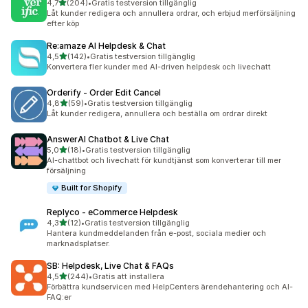
av 5 stjärnor
4,7
(204)
•
Gratis testversion tillgänglig
204 recensioner totalt
Låt kunder redigera och annullera ordrar, och erbjud merförsäljning
efter köp
Re:amaze AI Helpdesk & Chat
av 5 stjärnor
4,5
(142)
•
Gratis testversion tillgänglig
142 recensioner totalt
Konvertera fler kunder med AI-driven helpdesk och livechatt
Orderify ‑ Order Edit Cancel
av 5 stjärnor
4,8
(59)
•
Gratis testversion tillgänglig
59 recensioner totalt
Låt kunder redigera, annullera och beställa om ordrar direkt
AnswerAI Chatbot & Live Chat
av 5 stjärnor
5,0
(18)
•
Gratis testversion tillgänglig
18 recensioner totalt
AI-chattbot och livechatt för kundtjänst som konverterar till mer
försäljning
Built for Shopify
Replyco ‑ eCommerce Helpdesk
av 5 stjärnor
4,3
(12)
•
Gratis testversion tillgänglig
12 recensioner totalt
Hantera kundmeddelanden från e-post, sociala medier och
marknadsplatser.
SB: Helpdesk, Live Chat & FAQs
av 5 stjärnor
4,5
(244)
•
Gratis att installera
244 recensioner totalt
Förbättra kundservicen med HelpCenters ärendehantering och AI-
FAQ:er