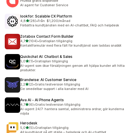
Prueba gratis disponible
AI agent for Customer Service
lookfor: Scalable CX Platform
av 5 stjärnor
4,8
(28)
•
Från $1,200/månad
28 recensioner totalt
Förbättra kundtjänsten med en AI-chattbot, FAQ och helpdesk
Zotabox Contact Form Builder
av 5 stjärnor
4,7
(104)
•
Gratisplan tillgänglig
104 recensioner totalt
Kontaktformulär med flera fält för kundtjänst som laddas snabbt
Quickchat AI: Chatbot & Sales
av 5 stjärnor
5,0
(1)
•
Gratisplan tillgänglig
1 recensioner totalt
AI-agent som ökar försäljningen genom att hjälpa kunder att hitta
produkter.
Brandwise: AI Customer Service
av 5 stjärnor
2,2
(2)
•
Gratis testversion tillgänglig
2 recensioner totalt
Ge omedelbar support i alla kanaler med AI
Ava AI ‑ AI Phone Agents
av 5 stjärnor
4,7
(6)
•
Gratis testversion tillgänglig
6 recensioner totalt
AI-agent 24/7: hantera samtal, administrera ordrar, gör kunderna
nöjda
Herodesk
av 5 stjärnor
5,0
(5)
•
Gratisplan tillgänglig
5 recensioner totalt
All kundtjänst på ett ställe – helpdesk och AI-chattbot