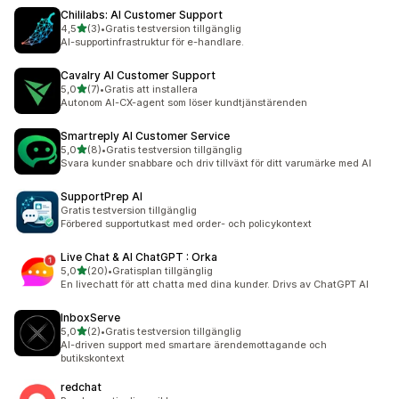
Chililabs: AI Customer Support
av 5 stjärnor
4,5
(3)
•
Gratis testversion tillgänglig
3 recensioner totalt
AI-supportinfrastruktur för e-handlare.
Cavalry AI Customer Support
av 5 stjärnor
5,0
(7)
•
Gratis att installera
7 recensioner totalt
Autonom AI-CX-agent som löser kundtjänstärenden
Smartreply AI Customer Service
av 5 stjärnor
5,0
(8)
•
Gratis testversion tillgänglig
8 recensioner totalt
Svara kunder snabbare och driv tillväxt för ditt varumärke med AI
SupportPrep AI
Gratis testversion tillgänglig
Förbered supportutkast med order- och policykontext
Live Chat & AI ChatGPT : Orka
av 5 stjärnor
5,0
(20)
•
Gratisplan tillgänglig
20 recensioner totalt
En livechatt för att chatta med dina kunder. Drivs av ChatGPT AI
InboxServe
av 5 stjärnor
5,0
(2)
•
Gratis testversion tillgänglig
2 recensioner totalt
AI-driven support med smartare ärendemottagande och
butikskontext
redchat