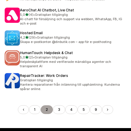
AeroChat AI Chatbot, Live Chat
av 5 stjärnor
5,0
(4)
•
Gratisplan tillgänglig
4 recensioner totalt
AI-chatt för försäljning och support via webben, WhatsApp, FB, IG
och e-post
Hosted Email
av 5 stjärnor
4,2
(29)
•
Gratisplan tillgänglig
29 recensioner totalt
Skapa e-postkonton @dinbutik.com – app för e-posthosting
HumanTouch: Helpdesk & Chat
av 5 stjärnor
5,0
(2)
•
Gratisplan tillgänglig
2 recensioner totalt
Helpdeskplattform med verifierade mänskliga agenter och
transparent AI
RepairTracker: Work Orders
Gratisplan tillgänglig
Hantera reparationer från inlämning till upphämtning. Kunderna
spårar online.
1
2
3
4
5
9