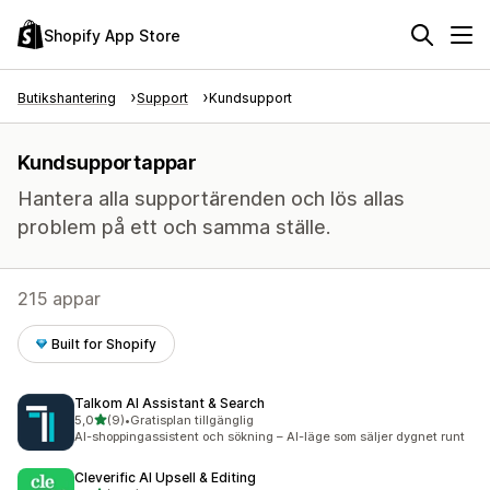
Shopify App Store
Butikshantering
Support
Kundsupport
Kundsupportappar
Hantera alla supportärenden och lös allas
problem på ett och samma ställe.
215 appar
Built for Shopify
Talkom AI Assistant & Search
av 5 stjärnor
5,0
(9)
•
Gratisplan tillgänglig
9 recensioner totalt
AI-shoppingassistent och sökning – AI-läge som säljer dygnet runt
Cleverific AI Upsell & Editing