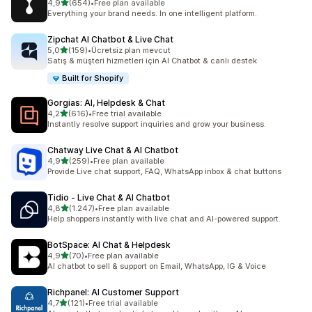
5 yıldız üzerinden
4,9
(654)
•
Free plan available
toplam 654 değerlendirme
Everything your brand needs. In one intelligent platform.
Zipchat AI Chatbot & Live Chat
5 yıldız üzerinden
5,0
(159)
•
Ücretsiz plan mevcut
toplam 159 değerlendirme
Satış & müşteri hizmetleri için AI Chatbot & canlı destek
Built for Shopify
Gorgias: AI, Helpdesk & Chat
5 yıldız üzerinden
4,2
(616)
•
Free trial available
toplam 616 değerlendirme
Instantly resolve support inquiries and grow your business.
Chatway Live Chat & AI Chatbot
5 yıldız üzerinden
4,9
(259)
•
Free plan available
toplam 259 değerlendirme
Provide Live chat support, FAQ, WhatsApp inbox & chat buttons
Tidio ‑ Live Chat & AI Chatbot
5 yıldız üzerinden
4,8
(1.247)
•
Free plan available
toplam 1247 değerlendirme
Help shoppers instantly with live chat and AI-powered support.
BotSpace: AI Chat & Helpdesk
5 yıldız üzerinden
4,9
(70)
•
Free plan available
toplam 70 değerlendirme
AI chatbot to sell & support on Email, WhatsApp, IG & Voice
Richpanel: AI Customer Support
5 yıldız üzerinden
4,7
(121)
•
Free trial available
toplam 121 değerlendirme