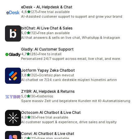
eDesk ‑ AI, Helpdesk & Chat
5 yıldız üzerinden
4,8
(27)
•
Free trial available
toplam 27 değerlendirme
AI-Assisted customer support to support and grow your brand
bitChat: AI Live Chat & Sales
5 yıldız üzerinden
5,0
(12)
•
Free plan available
toplam 12 değerlendirme
AI that answers & sells on live chat, WhatsApp & Instagram
Gladly: AI Customer Support
5 yıldız üzerinden
4,7
(28)
•
Free to install
toplam 28 değerlendirme
Personalized 24/7 support across email, live chat, and more.
Jotform Yapay Zeka Chatbot
5 yıldız üzerinden
3,8
(32)
•
Ücretsiz plan mevcut
toplam 32 değerlendirme
AI chatbot ve 7/24 canlı destekle müşteri hizmetini artırın
ZYBR: AI, Helpdesk & Returns
5 yıldız üzerinden
5,0
(9)
•
Kostenlos
toplam 9 değerlendirme
Spare massiv Zeit und begeistere Kunden mit KI-Automatisierung
Octocom AI Chatbot & Live Chat
5 yıldız üzerinden
4,9
(9)
•
Free trial available
toplam 9 değerlendirme
AI customer support & experience, drive sales and loyalty
Convi: AI Chatbot & Live chat
5 yıldız üzerinden
5,0
(11)
•
Free plan available