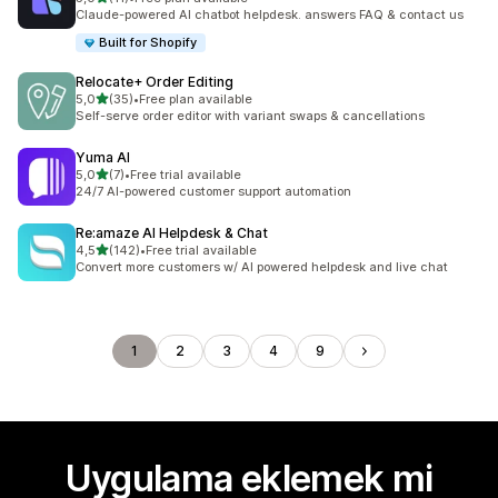
toplam 11 değerlendirme
Claude-powered AI chatbot helpdesk. answers FAQ & contact us
Built for Shopify
Relocate+ Order Editing
5 yıldız üzerinden
5,0
(35)
•
Free plan available
toplam 35 değerlendirme
Self-serve order editor with variant swaps & cancellations
Yuma AI
5 yıldız üzerinden
5,0
(7)
•
Free trial available
toplam 7 değerlendirme
24/7 AI-powered customer support automation
Re:amaze AI Helpdesk & Chat
5 yıldız üzerinden
4,5
(142)
•
Free trial available
toplam 142 değerlendirme
Convert more customers w/ AI powered helpdesk and live chat
1
2
3
4
9
Uygulama eklemek mi