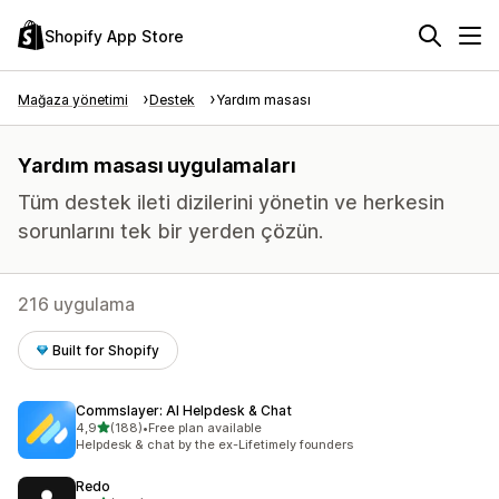
Shopify App Store
Mağaza yönetimi
Destek
Yardım masası
Yardım masası uygulamaları
Tüm destek ileti dizilerini yönetin ve herkesin
sorunlarını tek bir yerden çözün.
216 uygulama
Built for Shopify
Commslayer: AI Helpdesk & Chat
5 yıldız üzerinden
4,9
(188)
•
Free plan available
toplam 188 değerlendirme
Helpdesk & chat by the ex-Lifetimely founders
Redo