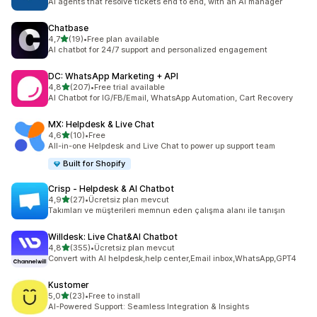
AI agents that resolve tickets end to end, with an AI manager
Chatbase
5 yıldız üzerinden
4,7
(19)
•
Free plan available
toplam 19 değerlendirme
AI chatbot for 24/7 support and personalized engagement
DC: WhatsApp Marketing + API
5 yıldız üzerinden
4,8
(207)
•
Free trial available
toplam 207 değerlendirme
AI Chatbot for IG/FB/Email, WhatsApp Automation, Cart Recovery
MX: Helpdesk & Live Chat
5 yıldız üzerinden
4,6
(10)
•
Free
toplam 10 değerlendirme
All-in-one Helpdesk and Live Chat to power up support team
Built for Shopify
Crisp ‑ Helpdesk & AI Chatbot
5 yıldız üzerinden
4,9
(27)
•
Ücretsiz plan mevcut
toplam 27 değerlendirme
Takımları ve müşterileri memnun eden çalışma alanı ile tanışın
Willdesk: Live Chat&AI Chatbot
5 yıldız üzerinden
4,8
(355)
•
Ücretsiz plan mevcut
toplam 355 değerlendirme
Convert with AI helpdesk,help center,Email inbox,WhatsApp,GPT4
Kustomer
5 yıldız üzerinden
5,0
(23)
•
Free to install
toplam 23 değerlendirme
AI-Powered Support: Seamless Integration & Insights