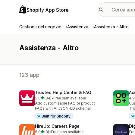
Shopify App Store
Gestione del negozio
Assistenza
Assistenza - Altro
Assistenza - Altro
123 app
Trusted Help Center & FAQ
Ac
stelle su 5
5,0
(84)
•
Free plan available
4,9
84 recensioni totali
12 
Add customizable FAQ or product
Cus
FAQs with AI JSON-LD schema!
Tha
Built for Shopify
HireUp: Careers Page
Di
stelle su 5
5,0
(8)
•
Free plan available
Fre
8 recensioni totali