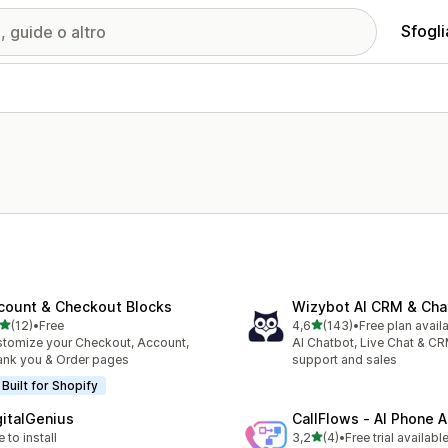
Sfogli
count & Checkout Blocks
Wizybot AI CRM & Cha
stelle su 5
stelle su 5
(12)
•
Free
4,6
(143)
•
Free plan avail
recensioni totali
143 recensioni totali
tomize your Checkout, Account,
AI Chatbot, Live Chat & CR
nk you & Order pages
support and sales
Built for Shopify
gitalGenius
CallFlows ‑ AI Phone 
stelle su 5
e to install
3,2
(4)
•
Free trial availabl
4 recensioni totali