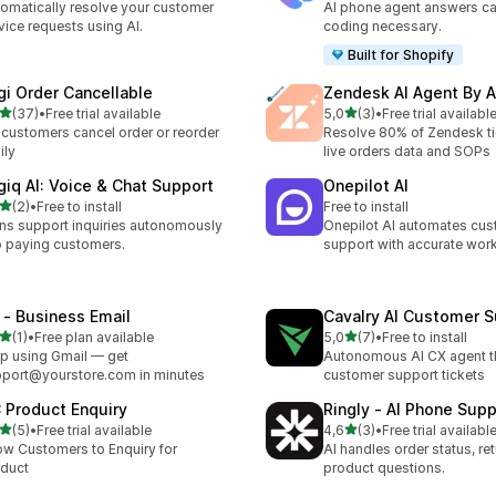
omatically resolve your customer
AI phone agent answers ca
vice requests using AI.
coding necessary.
Built for Shopify
gi Order Cancellable
Zendesk AI Agent By 
stelle su 5
stelle su 5
(37)
•
Free trial available
5,0
(3)
•
Free trial availabl
recensioni totali
3 recensioni totali
 customers cancel order or reorder
Resolve 80% of Zendesk ti
ily
live orders data and SOPs
giq AI: Voice & Chat Support
Onepilot AI
stelle su 5
(2)
•
Free to install
Free to install
ecensioni totali
ns support inquiries autonomously
Onepilot AI automates cu
o paying customers.
support with accurate wor
 ‑ Business Email
Cavalry AI Customer 
stelle su 5
stelle su 5
(1)
•
Free plan available
5,0
(7)
•
Free to install
ecensioni totali
7 recensioni totali
p using Gmail — get
Autonomous AI CX agent t
port@yourstore.com in minutes
customer support tickets
 Product Enquiry
Ringly ‑ AI Phone Supp
stelle su 5
stelle su 5
(5)
•
Free trial available
4,6
(3)
•
Free trial availabl
ecensioni totali
3 recensioni totali
ow Customers to Enquiry for
AI handles order status, re
duct
product questions.