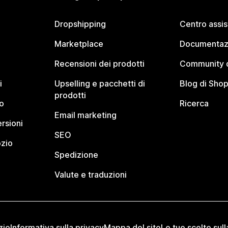
Dropshipping
Centro assi
Marketplace
Documentaz
Recensioni dei prodotti
Community d
i
Upselling e pacchetti di
Blog di Shop
prodotti
o
Ricerca
Email marketing
rsioni
SEO
ozio
Spedizione
Valute e traduzioni
zio
Informativa sulla privacy
Mappa del sito
Le tue scelte sull