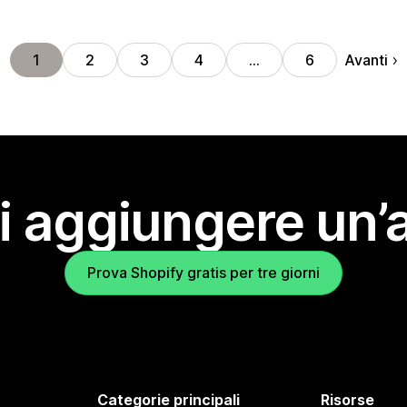
Avanti
1
2
3
4
…
6
i aggiungere un’
Prova Shopify gratis per tre giorni
Categorie principali
Risorse