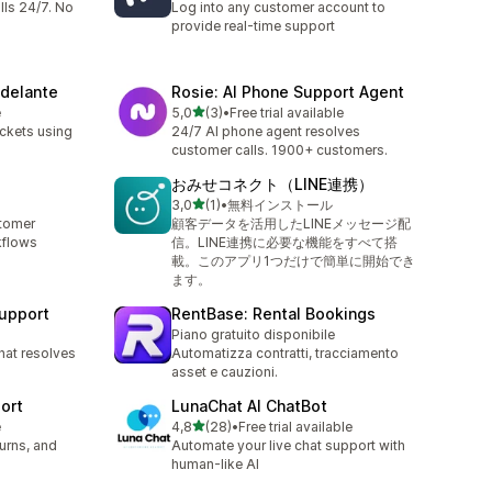
lls 24/7. No
Log into any customer account to
provide real-time support
Adelante
Rosie: AI Phone Support Agent
stelle su 5
e
5,0
(3)
•
Free trial available
3 recensioni totali
ckets using
24/7 AI phone agent resolves
customer calls. 1900+ customers.
おみせコネクト（LINE連携）
stelle su 5
3,0
(1)
•
無料インストール
1 recensioni totali
stomer
顧客データを活用したLINEメッセージ配
kflows
信。LINE連携に必要な機能をすべて搭
載。このアプリ1つだけで簡単に開始でき
ます。
Support
RentBase: Rental Bookings
Piano gratuito disponibile
hat resolves
Automatizza contratti, tracciamento
asset e cauzioni.
ort
LunaChat AI ChatBot
stelle su 5
e
4,8
(28)
•
Free trial available
28 recensioni totali
turns, and
Automate your live chat support with
human-like AI