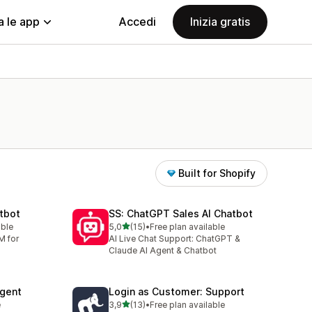
a le app
Accedi
Inizia gratis
Built for Shopify
tbot
SS: ChatGPT Sales AI Chatbot
stelle su 5
able
5,0
(15)
•
Free plan available
15 recensioni totali
M for
AI Live Chat Support: ChatGPT &
Claude AI Agent & Chatbot
Agent
Login as Customer: Support
stelle su 5
e
3,9
(13)
•
Free plan available
13 recensioni totali