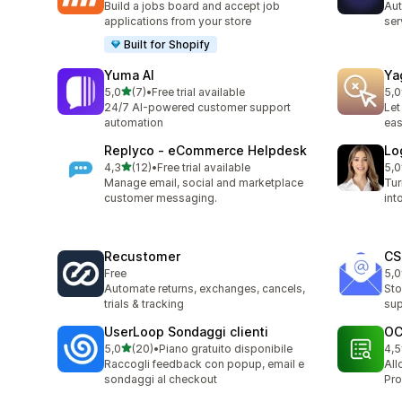
Build a jobs board and accept job
Aut
applications from your store
ser
Built for Shopify
Yuma AI
Ya
stelle su 5
5,0
(7)
•
Free trial available
5,0
7 recensioni totali
37 
24/7 AI-powered customer support
Let
automation
eas
Replyco ‑ eCommerce Helpdesk
Lo
stelle su 5
4,3
(12)
•
Free trial available
5,0
12 recensioni totali
2 r
Manage email, social and marketplace
Tur
customer messaging.
int
Recustomer
CS
Free
5,0
1 r
Automate returns, exchanges, cancels,
Sto
trials & tracking
sup
UserLoop Sondaggi clienti
OC
stelle su 5
5,0
(20)
•
Piano gratuito disponibile
4,5
20 recensioni totali
5 r
Raccogli feedback con popup, email e
All
sondaggi al checkout
Pro