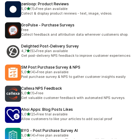
zenloop: Product Reviews
/ 5 tähteä
5,0
(1)
•
Free plan available
1 arvostelua yhteensä
Collect & display product reviews - text, image, videos.
GroPulse ‑ Purchase Surveys
Free
Collect feedback and attribution data wherever customers shop.
Delighted Post‑Delivery Survey
/ 5 tähteä
4,7
(5)
•
Free plan available
5 arvostelua yhteensä
Get post-delivery NPS feedback to improve customer experiences
SM Post Purchase Survey & NPS
/ 5 tähteä
5,0
(4)
•
Free plan available
4 arvostelua yhteensä
Post purchase survey & NPS to gather customer insights easily
Callexa NPS Feedback
/ 5 tähteä
5,0
(1)
•
Free
1 arvostelua yhteensä
Get valuable customer feedback with automated NPS surveys.
Ahoi Apps: Blog Posts Likes
/ 5 tähteä
5,0
(2)
•
Free trial available
2 arvostelua yhteensä
Allow customers to like your articles to add social proof
BYG ‑ Post Purchase Survey AI
/ 5 tähteä
5,0
(4)
•
Free plan available
4 arvostelua yhteensä