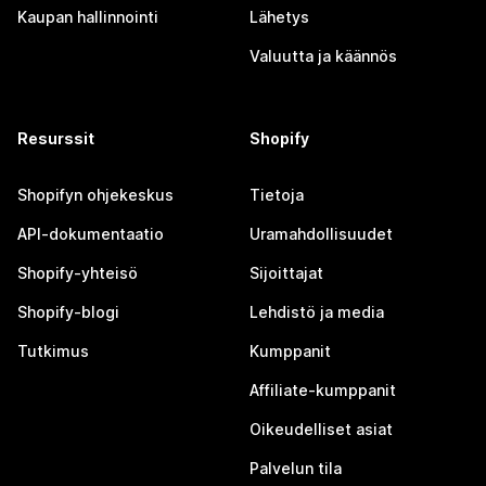
Kaupan hallinnointi
Lähetys
Valuutta ja käännös
Resurssit
Shopify
Shopifyn ohjekeskus
Tietoja
API-dokumentaatio
Uramahdollisuudet
Shopify-yhteisö
Sijoittajat
Shopify-blogi
Lehdistö ja media
Tutkimus
Kumppanit
Affiliate-kumppanit
Oikeudelliset asiat
Palvelun tila