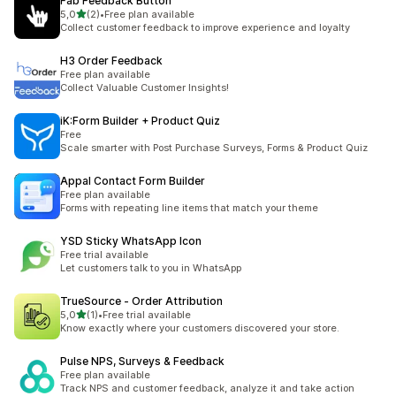
Fab Feedback Button
/ 5 tähteä
5,0
(2)
•
Free plan available
2 arvostelua yhteensä
Collect customer feedback to improve experience and loyalty
H3 Order Feedback
Free plan available
Collect Valuable Customer Insights!
iK:Form Builder + Product Quiz
Free
Scale smarter with Post Purchase Surveys, Forms & Product Quiz
Appal Contact Form Builder
Free plan available
Forms with repeating line items that match your theme
YSD Sticky WhatsApp Icon
Free trial available
Let customers talk to you in WhatsApp
TrueSource ‑ Order Attribution
/ 5 tähteä
5,0
(1)
•
Free trial available
1 arvostelua yhteensä
Know exactly where your customers discovered your store.
Pulse NPS, Surveys & Feedback
Free plan available
Track NPS and customer feedback, analyze it and take action