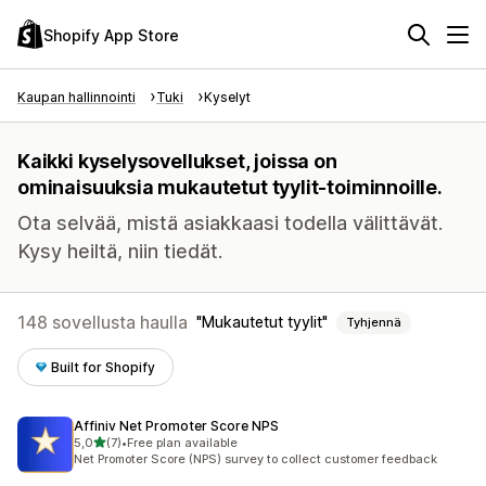
Shopify App Store
Kaupan hallinnointi
Tuki
Kyselyt
Kaikki kyselysovellukset, joissa on
ominaisuuksia mukautetut tyylit-toiminnoille.
Ota selvää, mistä asiakkaasi todella välittävät.
Kysy heiltä, niin tiedät.
148 sovellusta haulla
Mukautetut tyylit
Tyhjennä
Built for Shopify
Affiniv Net Promoter Score NPS
/ 5 tähteä
5,0
(7)
•
Free plan available
7 arvostelua yhteensä
Net Promoter Score (NPS) survey to collect customer feedback