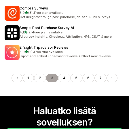
Compra Surveys
/ 5 tähteä
5,0
(3)
•
Free plan available
3 arvostelua yhteensä
Get insights through post-purchase, on-site & link surveys
Scope: Post Purchase Survey AI
/ 5 tähteä
4,1
(2)
•
Free plan available
2 arvostelua yhteensä
AI survey insights: Checkout, Attribution, NPS, CSAT & more
Elfsight Tripadvisor Reviews
/ 5 tähteä
5,0
(2)
•
Free trial available
2 arvostelua yhteensä
Import and embed Tripadvisor reviews. Collect new reviews.
1
2
3
4
5
6
7
Haluatko lisätä
sovelluksen?