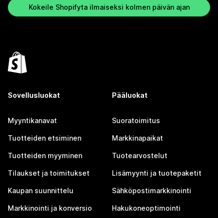
Kokeile Shopifyta ilmaiseksi kolmen päivän ajan
Sovellusluokat
Pääluokat
Myyntikanavat
Suoratoimitus
Tuotteiden etsiminen
Markkinapaikat
Tuotteiden myyminen
Tuotearvostelut
Tilaukset ja toimitukset
Lisämyynti ja tuotepaketit
Kaupan suunnittelu
Sähköpostimarkkinointi
Markkinointi ja konversio
Hakukoneoptimointi