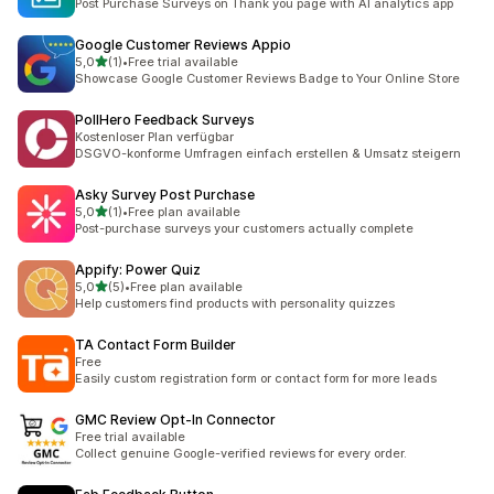
Post Purchase Surveys on Thank you page with AI analytics app
Google Customer Reviews Appio
/ 5 tähteä
5,0
(1)
•
Free trial available
1 arvostelua yhteensä
Showcase Google Customer Reviews Badge to Your Online Store
PollHero Feedback Surveys
Kostenloser Plan verfügbar
DSGVO-konforme Umfragen einfach erstellen & Umsatz steigern
Asky Survey Post Purchase
/ 5 tähteä
5,0
(1)
•
Free plan available
1 arvostelua yhteensä
Post-purchase surveys your customers actually complete
Appify: Power Quiz
/ 5 tähteä
5,0
(5)
•
Free plan available
5 arvostelua yhteensä
Help customers find products with personality quizzes
TA Contact Form Builder
Free
Easily custom registration form or contact form for more leads
GMC Review Opt‑In Connector
Free trial available
Collect genuine Google-verified reviews for every order.