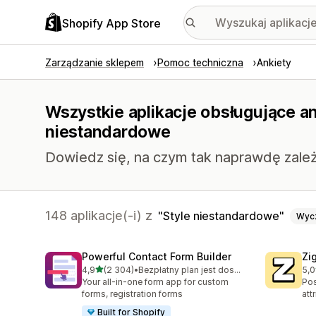
Shopify App Store
Zarządzanie sklepem
Pomoc techniczna
Ankiety
Wszystkie aplikacje obsługujące an
niestandardowe
Dowiedz się, na czym tak naprawdę zależy
148 aplikacje(-i) z
Style niestandardowe
Wyc
Powerful Contact Form Builder
Zi
na 5 gwiazdek
4,9
(2 304)
•
Bezpłatny plan jest dostępny
5,0
Łączna liczba recenzji: 2304
Łąc
Your all-in-one form app for custom
Pos
forms, registration forms
att
Built for Shopify