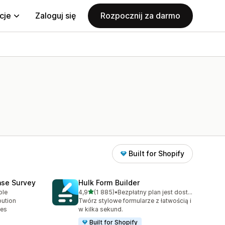
cje
Zaloguj się
Rozpocznij za darmo
Built for Shopify
ase Survey
Hulk Form Builder
na 5 gwiazdek
ble
4,9
(1 885)
•
Bezpłatny plan jest dostępny
Łączna liczba recenzji: 1885
bution
Twórz stylowe formularze z łatwością i
ses
w kilka sekund.
Built for Shopify