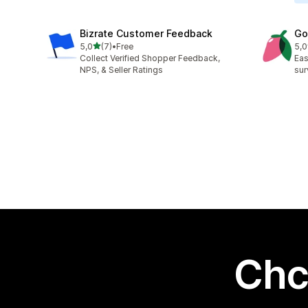
Bizrate Customer Feedback
Go
na 5 gwiazdek
5,0
(7)
•
Free
5,0
Łączna liczba recenzji: 7
Łąc
Collect Verified Shopper Feedback,
Eas
NPS, & Seller Ratings
sur
Chc