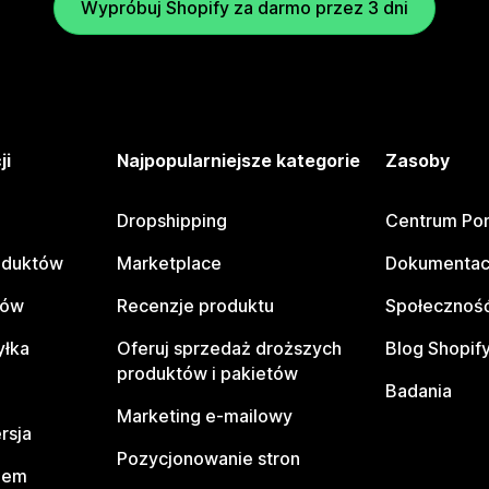
Wypróbuj Shopify za darmo przez 3 dni
ji
Najpopularniejsze kategorie
Zasoby
Dropshipping
Centrum Po
oduktów
Marketplace
Dokumentac
tów
Recenzje produktu
Społeczność
yłka
Oferuj sprzedaż droższych
Blog Shopif
produktów i pakietów
Badania
Marketing e-mailowy
rsja
Pozycjonowanie stron
pem