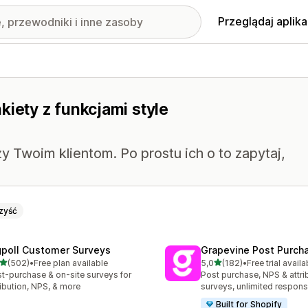
Przeglądaj aplika
kiety z funkcjami style
 Twoim klientom. Po prostu ich o to zapytaj,
zyść
gpoll Customer Surveys
Grapevine Post Purch
na 5 gwiazdek
na 5 gwiazdek
(502)
•
Free plan available
5,0
(182)
•
Free trial availa
zna liczba recenzji: 502
Łączna liczba recenzji: 182
t-purchase & on-site surveys for
Post purchase, NPS & attri
ribution, NPS, & more
surveys, unlimited respon
Built for Shopify