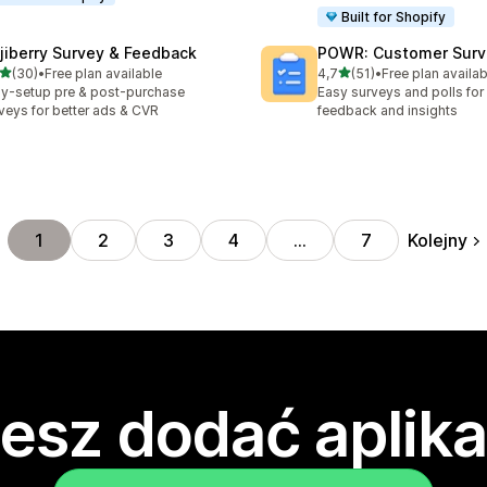
Built for Shopify
jiberry Survey & Feedback
POWR: Customer Surve
na 5 gwiazdek
na 5 gwiazdek
(30)
•
Free plan available
4,7
(51)
•
Free plan availab
zna liczba recenzji: 30
Łączna liczba recenzji: 51
y-setup pre & post-purchase
Easy surveys and polls fo
veys for better ads & CVR
feedback and insights
Kolejny
1
2
3
4
…
7
esz dodać aplika