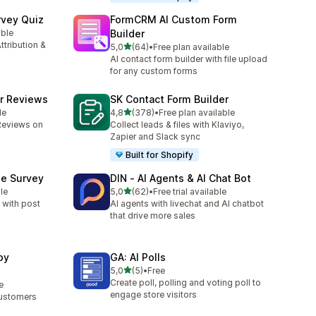
rvey Quiz
FormCRM AI Custom Form
able
Builder
ttribution &
na 5 gwiazdek
5,0
(64)
•
Free plan available
Łączna liczba recenzji: 64
AI contact form builder with file upload
for any custom forms
r Reviews
SK Contact Form Builder
na 5 gwiazdek
le
4,8
(378)
•
Free plan available
Łączna liczba recenzji: 378
Reviews on
Collect leads & files with Klaviyo,
Zapier and Slack sync
Built for Shopify
se Survey
DIN ‑ AI Agents & AI Chat Bot
na 5 gwiazdek
le
5,0
(62)
•
Free trial available
Łączna liczba recenzji: 62
 with post
AI agents with livechat and AI chatbot
that drive more sales
by
GA: AI Polls
na 5 gwiazdek
5,0
(5)
•
Free
Łączna liczba recenzji: 5
Create poll, polling and voting poll to
e
engage store visitors
Customers