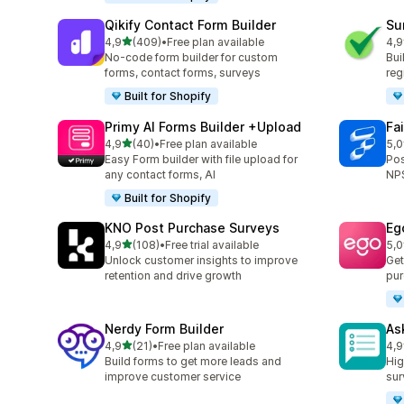
Qikify Contact Form Builder
Su
na 5 gwiazdek
4,9
(409)
•
Free plan available
4,9
Łączna liczba recenzji: 409
Łąc
No-code form builder for custom
Bui
forms, contact forms, surveys
reg
Built for Shopify
Primy AI Forms Builder +Upload
Fa
na 5 gwiazdek
4,9
(40)
•
Free plan available
5,0
Łączna liczba recenzji: 40
Łąc
Easy Form builder with file upload for
Pos
any contact forms, AI
NPS
Built for Shopify
KNO Post Purchase Surveys
Eg
na 5 gwiazdek
4,9
(108)
•
Free trial available
5,0
Łączna liczba recenzji: 108
Łąc
Unlock customer insights to improve
Get
retention and drive growth
pur
Nerdy Form Builder
As
na 5 gwiazdek
4,9
(21)
•
Free plan available
4,9
Łączna liczba recenzji: 21
Łąc
Build forms to get more leads and
Hig
improve customer service
sur