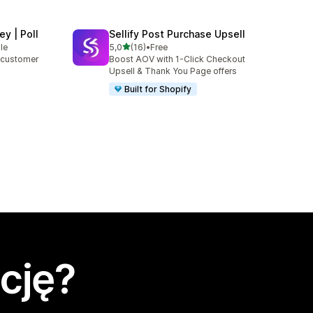
y | Poll
Sellify Post Purchase Upsell
na 5 gwiazdek
le
5,0
(16)
•
Free
Łączna liczba recenzji: 16
r customer
Boost AOV with 1-Click Checkout
Upsell & Thank You Page offers
Built for Shopify
cję?