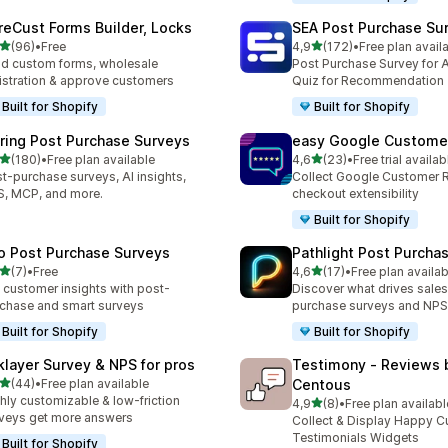
reCust Forms Builder, Locks
SEA Post Purchase Su
na 5 gwiazdek
na 5 gwiazdek
(96)
•
Free
4,9
(172)
•
Free plan avail
zna liczba recenzji: 96
Łączna liczba recenzji: 172
ld custom forms, wholesale
Post Purchase Survey for A
istration & approve customers
Quiz for Recommendation
Built for Shopify
Built for Shopify
iring Post Purchase Surveys
easy Google Custome
na 5 gwiazdek
na 5 gwiazdek
(180)
•
Free plan available
4,6
(23)
•
Free trial availab
zna liczba recenzji: 180
Łączna liczba recenzji: 23
t-purchase surveys, AI insights,
Collect Google Customer 
, MCP, and more.
checkout extensibility
Built for Shopify
o Post Purchase Surveys
Pathlight Post Purcha
na 5 gwiazdek
na 5 gwiazdek
(7)
•
Free
4,6
(17)
•
Free plan availab
zna liczba recenzji: 7
Łączna liczba recenzji: 17
 customer insights with post-
Discover what drives sales
chase and smart surveys
purchase surveys and NPS
Built for Shopify
Built for Shopify
klayer Survey & NPS for pros
Testimony ‑ Reviews 
na 5 gwiazdek
(44)
•
Free plan available
Centous
zna liczba recenzji: 44
hly customizable & low-friction
na 5 gwiazdek
4,9
(8)
•
Free plan availabl
Łączna liczba recenzji: 8
veys get more answers
Collect & Display Happy 
Testimonials Widgets
Built for Shopify