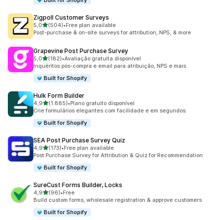
Built for Shopify
Zigpoll Customer Surveys
de 5 estrelas
5,0
(504)
•
Free plan available
504 total de avaliações
Post-purchase & on-site surveys for attribution, NPS, & more
Grapevine Post Purchase Survey
de 5 estrelas
5,0
(182)
•
Avaliação gratuita disponível
182 total de avaliações
Inquéritos pós-compra e email para atribuição, NPS e mais
Built for Shopify
Hulk Form Builder
de 5 estrelas
4,9
(1.885)
•
Plano gratuito disponível
1885 total de avaliações
Crie formulários elegantes com facilidade e em segundos.
Built for Shopify
SEA Post Purchase Survey Quiz
de 5 estrelas
4,9
(173)
•
Free plan available
173 total de avaliações
Post Purchase Survey for Attribution & Quiz for Recommendation
Built for Shopify
SureCust Forms Builder, Locks
de 5 estrelas
4,9
(96)
•
Free
96 total de avaliações
Build custom forms, wholesale registration & approve customers
Built for Shopify