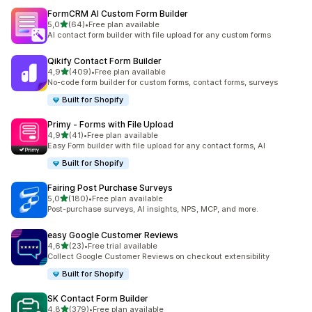
FormCRM AI Custom Form Builder
de 5 estrelas
5,0
(64)
•
Free plan available
64 total de avaliações
AI contact form builder with file upload for any custom forms
Qikify Contact Form Builder
de 5 estrelas
4,9
(409)
•
Free plan available
409 total de avaliações
No-code form builder for custom forms, contact forms, surveys
Built for Shopify
Primy ‑ Forms with File Upload
de 5 estrelas
4,9
(41)
•
Free plan available
41 total de avaliações
Easy Form builder with file upload for any contact forms, AI
Built for Shopify
Fairing Post Purchase Surveys
de 5 estrelas
5,0
(180)
•
Free plan available
180 total de avaliações
Post-purchase surveys, AI insights, NPS, MCP, and more.
easy Google Customer Reviews
de 5 estrelas
4,6
(23)
•
Free trial available
23 total de avaliações
Collect Google Customer Reviews on checkout extensibility
Built for Shopify
SK Contact Form Builder
de 5 estrelas
4,8
(379)
•
Free plan available