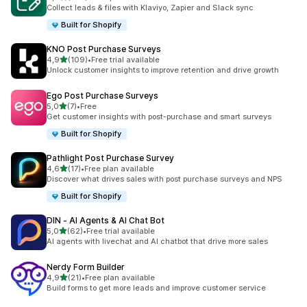
379 total de avaliações
Collect leads & files with Klaviyo, Zapier and Slack sync
Built for Shopify
KNO Post Purchase Surveys
de 5 estrelas
4,9
(109)
•
Free trial available
109 total de avaliações
Unlock customer insights to improve retention and drive growth
Ego Post Purchase Surveys
de 5 estrelas
5,0
(7)
•
Free
7 total de avaliações
Get customer insights with post-purchase and smart surveys
Built for Shopify
Pathlight Post Purchase Survey
de 5 estrelas
4,6
(17)
•
Free plan available
17 total de avaliações
Discover what drives sales with post purchase surveys and NPS
Built for Shopify
DIN ‑ AI Agents & AI Chat Bot
de 5 estrelas
5,0
(62)
•
Free trial available
62 total de avaliações
AI agents with livechat and AI chatbot that drive more sales
Nerdy Form Builder
de 5 estrelas
4,9
(21)
•
Free plan available
21 total de avaliações
Build forms to get more leads and improve customer service