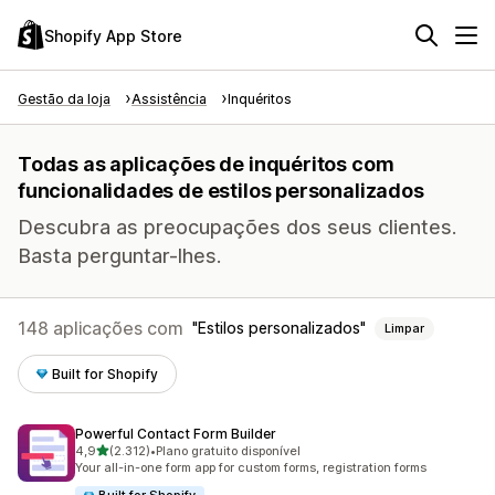
Shopify App Store
Gestão da loja
Assistência
Inquéritos
Todas as aplicações de inquéritos com
funcionalidades de estilos personalizados
Descubra as preocupações dos seus clientes.
Basta perguntar-lhes.
148 aplicações com
Estilos personalizados
Limpar
Built for Shopify
Powerful Contact Form Builder
de 5 estrelas
4,9
(2.312)
•
Plano gratuito disponível
2312 total de avaliações
Your all-in-one form app for custom forms, registration forms