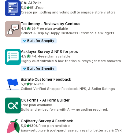
GA: AI Polls
de 5 estrelas
5,0
(5)
•
Free
5 total de avaliações
Create poll, polling and voting poll to engage store visitors
Testimony ‑ Reviews by Centous
de 5 estrelas
4,9
(8)
•
Free plan available
8 total de avaliações
Collect & Display Happy Customers Testimonials Widgets
Built for Shopify
Asklayer Survey & NPS for pros
de 5 estrelas
4,9
(44)
•
Free plan available
44 total de avaliações
Highly customizable & low-friction surveys get more answers
Built for Shopify
Bizrate Customer Feedback
de 5 estrelas
5,0
(8)
•
Free
8 total de avaliações
Collect Verified Shopper Feedback, NPS, & Seller Ratings
CK Forms ‑ AI Form Builder
Free plan available
Build and embed forms with AI — no coding required.
Gojiberry Survey & Feedback
de 5 estrelas
5,0
(30)
•
Free plan available
30 total de avaliações
Easy-setup pre & post-purchase surveys for better ads & CVR