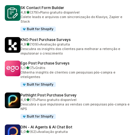
SK Contact Form Builder
de 5 estrelas
4,8
(379)
•
Plano gratuito disponível
379 avaliações ao todo
Colete leads e arquivos com sincronização do Klaviyo, Zapier e
Slack
Built for Shopify
KNO Post Purchase Surveys
de 5 estrelas
4,9
(109)
•
Avaliação gratuita
109 avaliações ao todo
Descubra os insights dos clientes para melhorar a retenção e
impulsionar o crescimento
Ego Post Purchase Surveys
de 5 estrelas
5,0
(7)
•
Grátis
7 avaliações ao todo
Obtenha insights de clientes com pesquisas pós-compra e
inteligentes
Built for Shopify
Pathlight Post Purchase Survey
de 5 estrelas
4,6
(17)
•
Plano gratuito disponível
17 avaliações ao todo
Descubra o que impulsiona as vendas com pesquisas pós-compra e
NPS
Built for Shopify
DIN ‑ AI Agents & AI Chat Bot
de 5 estrelas
5,0
(62)
•
Avaliação gratuita
62 avaliações ao todo