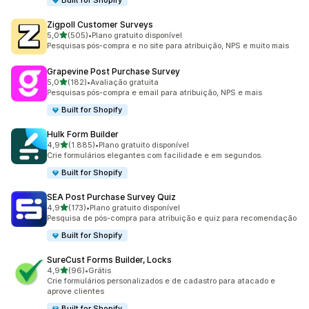
Built for Shopify
Zigpoll Customer Surveys
de 5 estrelas
5,0
(505)
•
Plano gratuito disponível
505 avaliações ao todo
Pesquisas pós-compra e no site para atribuição, NPS e muito mais
Grapevine Post Purchase Survey
de 5 estrelas
5,0
(182)
•
Avaliação gratuita
182 avaliações ao todo
Pesquisas pós-compra e email para atribuição, NPS e mais
Built for Shopify
Hulk Form Builder
de 5 estrelas
4,9
(1.885)
•
Plano gratuito disponível
1885 avaliações ao todo
Crie formulários elegantes com facilidade e em segundos.
Built for Shopify
SEA Post Purchase Survey Quiz
de 5 estrelas
4,9
(173)
•
Plano gratuito disponível
173 avaliações ao todo
Pesquisa de pós-compra para atribuição e quiz para recomendação
Built for Shopify
SureCust Forms Builder, Locks
de 5 estrelas
4,9
(96)
•
Grátis
96 avaliações ao todo
Crie formulários personalizados e de cadastro para atacado e
aprove clientes
Built for Shopify