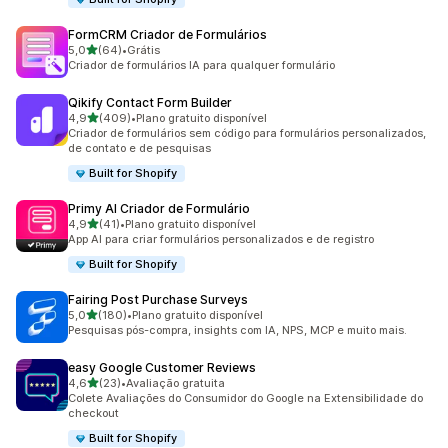
FormCRM Criador de Formulários
de 5 estrelas
5,0
(64)
•
Grátis
64 avaliações ao todo
Criador de formulários IA para qualquer formulário
Qikify Contact Form Builder
de 5 estrelas
4,9
(409)
•
Plano gratuito disponível
409 avaliações ao todo
Criador de formulários sem código para formulários personalizados,
de contato e de pesquisas
Built for Shopify
Primy AI Criador de Formulário
de 5 estrelas
4,9
(41)
•
Plano gratuito disponível
41 avaliações ao todo
App AI para criar formulários personalizados e de registro
Built for Shopify
Fairing Post Purchase Surveys
de 5 estrelas
5,0
(180)
•
Plano gratuito disponível
180 avaliações ao todo
Pesquisas pós-compra, insights com IA, NPS, MCP e muito mais.
easy Google Customer Reviews
de 5 estrelas
4,6
(23)
•
Avaliação gratuita
23 avaliações ao todo
Colete Avaliações do Consumidor do Google na Extensibilidade do
checkout
Built for Shopify