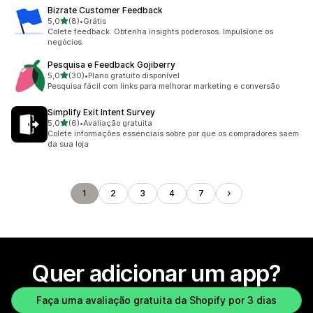
Bizrate Customer Feedback
de 5 estrelas
5,0
(8)
•
Grátis
8 avaliações ao todo
Colete feedback. Obtenha insights poderosos. Impulsione os
negócios.
Pesquisa e Feedback Gojiberry
de 5 estrelas
5,0
(30)
•
Plano gratuito disponível
30 avaliações ao todo
Pesquisa fácil com links para melhorar marketing e conversão
Simplify Exit Intent Survey
de 5 estrelas
5,0
(6)
•
Avaliação gratuita
6 avaliações ao todo
Colete informações essenciais sobre por que os compradores saem
da sua loja
1
2
3
4
7
Quer adicionar um app?
Faça uma avaliação gratuita da Shopify por 3 dias