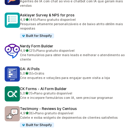
Agentes de IA com chat ao vivo e chatbot com IA que geram mais
vendas
Asklayer Survey & NPS for pros
de 5 estrelas
4,9
(44)
•
Plano gratuito disponível
44 avaliações ao todo
Pesquisas altamente personalizáveis e de baixo atrito obtêm mais
respostas
Built for Shopify
Nerdy Form Builder
de 5 estrelas
4,9
(21)
•
Plano gratuito disponível
21 avaliações ao todo
Crie formulários para obter mais leads e melhorar o atendimento ao
cliente
GA: AI Polls
de 5 estrelas
5,0
(5)
•
Grátis
5 avaliações ao todo
Crie enquetes e votações para engajar quem visita a loja
CK Forms ‑ AI Form Builder
de 5 estrelas
5,0
(1)
•
Plano gratuito disponível
1 avaliações ao todo
Crie e incorpore formulários com IA, sem precisar programar.
Testimony ‑ Reviews by Centous
de 5 estrelas
4,9
(8)
•
Plano gratuito disponível
8 avaliações ao todo
Colete e exiba widgets de depoimentos de clientes satisfeitos
Built for Shopify