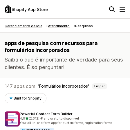
Shopify App Store
Gerenciamento de loja
Atendimento
Pesquisas
apps de pesquisa com recursos para
formulários incorporados
Saiba o que é importante de verdade para seus
clientes. É só perguntar!
147 apps com
Formulários incorporados
Limpar
Built for Shopify
Powerful Contact Form Builder
de 5 estrelas
4,9
(2.312)
•
Plano gratuito disponível
2312 avaliações ao todo
Your all-in-one form app for custom forms, registration forms