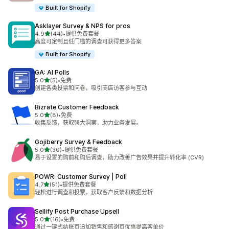
Built for Shopify
Asklayer Survey & NPS for pros
星（满分 5 星）
4.9
(44)
•
提供免费套餐
总共 44 条评论
高度可定制且低门槛的调查可获得更多答案
Built for Shopify
GA: AI Polls
星（满分 5 星）
5.0
(5)
•
免费
总共 5 条评论
创建各类投票和问卷，吸引商店访客参与互动
Bizrate Customer Feedback
星（满分 5 星）
5.0
(8)
•
免费
总共 8 条评论
收集反馈，获取强大洞察，助力业务发展。
Gojiberry Survey & Feedback
星（满分 5 星）
5.0
(30)
•
提供免费套餐
总共 30 条评论
易于设置的购前和购后调查，助力改善广告效果并提升转化率 (CVR)
POWR: Customer Survey | Poll
星（满分 5 星）
4.7
(51)
•
提供免费套餐
总共 51 条评论
轻松进行调查和投票，获取客户反馈和数据分析
Sellify Post Purchase Upsell
星（满分 5 星）
5.0
(16)
•
免费
总共 16 条评论
通过一键式结账页追加销售和感谢页优惠提高客单价