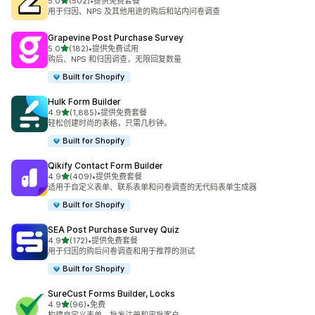
星（满分 5 星）
5.0
(502)
•
提供免费套餐
总共 502 条评论
用于归因、NPS 及其他用途的购后和站内问卷调查
Grapevine Post Purchase Survey
星（满分 5 星）
5.0
(182)
•
提供免费试用
总共 182 条评论
购后、NPS 和归因调查，无限回复数量
Built for Shopify
Hulk Form Builder
星（满分 5 星）
4.9
(1,885)
•
提供免费套餐
总共 1885 条评论
轻松创建时尚的表格，只需几秒钟。
Built for Shopify
Qikify Contact Form Builder
星（满分 5 星）
4.9
(409)
•
提供免费套餐
总共 409 条评论
适用于自定义表单、联系表单和问卷调查的无代码表单生成器
Built for Shopify
SEA Post Purchase Survey Quiz
星（满分 5 星）
4.9
(172)
•
提供免费套餐
总共 172 条评论
用于归因的购后问卷调查和用于推荐的测试
Built for Shopify
SureCust Forms Builder, Locks
星（满分 5 星）
4.9
(96)
•
免费
总共 96 条评论