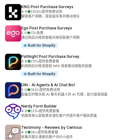
KNO Post Purchase Surveys
星（满分 5 星）
4.9
(109)
•
提供免费试用
总共 109 条评论
解锁客户洞察，提高留存率并推动增长
Ego Post Purchase Surveys
星（满分 5 星）
5.0
(7)
•
免费
总共 7 条评论
通过购后问卷和智能问卷获取客户洞察
Built for Shopify
Pathlight Post Purchase Survey
星（满分 5 星）
4.6
(17)
•
提供免费套餐
总共 17 条评论
利用购后问卷调查和 NPS 探索推动销售的因素
Built for Shopify
DIN ‑ AI Agents & AI Chat Bot
星（满分 5 星）
5.0
(62)
•
提供免费试用
总共 62 条评论
配备实时聊天和 AI 聊天机器人的 AI 代理，助力提高销量
Nerdy Form Builder
星（满分 5 星）
4.9
(21)
•
提供免费套餐
总共 21 条评论
构建表单以获取更多潜在客户并提升客户服务质量
Testimony ‑ Reviews by Centous
星（满分 5 星）
4.9
(8)
•
提供免费套餐
总共 8 条评论
收集并展示满意的客户评价小组件