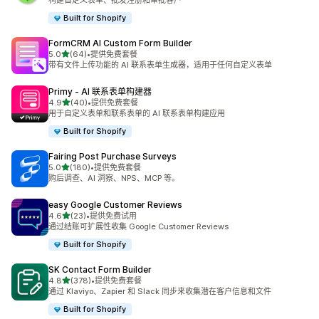
构建自定义表单、批发注册和审批客户
Built for Shopify
FormCRM AI Custom Form Builder
星（满分 5 星）
5.0
(64)
•
提供免费套餐
总共 64 条评论
带有文件上传功能的 AI 联系表单生成器，适用于任何自定义表单
Primy ‑ AI 联系表单构建器
星（满分 5 星）
4.9
(40)
•
提供免费套餐
总共 40 条评论
用于自定义表单和联系表单的 AI 联系表单构建应用
Built for Shopify
Fairing Post Purchase Surveys
星（满分 5 星）
5.0
(180)
•
提供免费套餐
总共 180 条评论
购后调查、AI 洞察、NPS、MCP 等。
easy Google Customer Reviews
星（满分 5 星）
4.6
(23)
•
提供免费试用
总共 23 条评论
通过结账可扩展性收集 Google Customer Reviews
Built for Shopify
SK Contact Form Builder
星（满分 5 星）
4.8
(378)
•
提供免费套餐
总共 378 条评论
通过 Klaviyo、Zapier 和 Slack 同步来收集潜在客户信息和文件
Built for Shopify