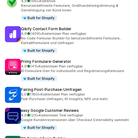
von 5 Sternen
4,9
(96)
•
Kostenlos
96 Rezensionen insgesamt
Benutzerdefinierte Formulare, Großhandelsregistrierung &
Genehmigung von Kund:innen
Built for Shopify
Qikify Contact Form Builder
von 5 Sternen
4,9
(409)
•
Kostenloser Plan verfügbar
409 Rezensionen insgesamt
No-Code-Formular-Builder für benutzerdefinierte Formulare,
Kontaktformulare und Umfragen
Built for Shopify
Primy Formulare‑Generator
von 5 Sternen
4,9
(41)
•
Kostenloser Plan verfügbar
41 Rezensionen insgesamt
KI‑Formulare‑Gen für individuelle und Registrierungsformulare
Built for Shopify
Fairing Post‑Purchase‑Umfragen
von 5 Sternen
5,0
(180)
•
Kostenloser Plan verfügbar
180 Rezensionen insgesamt
Post-Purchase-Umfragen, KI-Insights, NPS und mehr.
easy Google Customer Reviews
von 5 Sternen
4,6
(23)
•
Kostenloser Test verfügbar
23 Rezensionen insgesamt
Google Kundenrezensionen über Checkout Extensibility sammeln
Built for Shopify