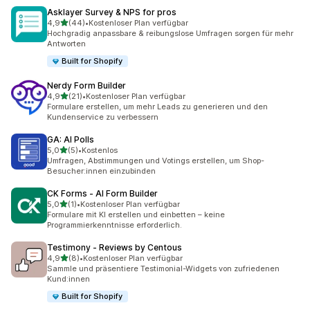
Asklayer Survey & NPS for pros
von 5 Sternen
4,9
(44)
•
Kostenloser Plan verfügbar
44 Rezensionen insgesamt
Hochgradig anpassbare & reibungslose Umfragen sorgen für mehr
Antworten
Built for Shopify
Nerdy Form Builder
von 5 Sternen
4,9
(21)
•
Kostenloser Plan verfügbar
21 Rezensionen insgesamt
Formulare erstellen, um mehr Leads zu generieren und den
Kundenservice zu verbessern
GA: AI Polls
von 5 Sternen
5,0
(5)
•
Kostenlos
5 Rezensionen insgesamt
Umfragen, Abstimmungen und Votings erstellen, um Shop-
Besucher:innen einzubinden
CK Forms ‑ AI Form Builder
von 5 Sternen
5,0
(1)
•
Kostenloser Plan verfügbar
1 Rezensionen insgesamt
Formulare mit KI erstellen und einbetten – keine
Programmierkenntnisse erforderlich.
Testimony ‑ Reviews by Centous
von 5 Sternen
4,9
(8)
•
Kostenloser Plan verfügbar
8 Rezensionen insgesamt
Sammle und präsentiere Testimonial-Widgets von zufriedenen
Kund:innen
Built for Shopify