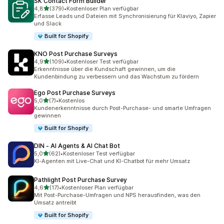
SK Contact Form Builder
von 5 Sternen
4,8
(379)
•
Kostenloser Plan verfügbar
379 Rezensionen insgesamt
Erfasse Leads und Dateien mit Synchronisierung für Klaviyo, Zapier
und Slack
Built for Shopify
KNO Post Purchase Surveys
von 5 Sternen
4,9
(109)
•
Kostenloser Test verfügbar
109 Rezensionen insgesamt
Erkenntnisse über die Kundschaft gewinnen, um die
Kundenbindung zu verbessern und das Wachstum zu fördern
Ego Post Purchase Surveys
von 5 Sternen
5,0
(7)
•
Kostenlos
7 Rezensionen insgesamt
Kundenerkenntnisse durch Post-Purchase- und smarte Umfragen
gewinnen
Built for Shopify
DIN ‑ AI Agents & AI Chat Bot
von 5 Sternen
5,0
(62)
•
Kostenloser Test verfügbar
62 Rezensionen insgesamt
KI-Agenten mit Live-Chat und KI-Chatbot für mehr Umsatz
Pathlight Post Purchase Survey
von 5 Sternen
4,6
(17)
•
Kostenloser Plan verfügbar
17 Rezensionen insgesamt
Mit Post-Purchase-Umfragen und NPS herausfinden, was den
Umsatz antreibt
Built for Shopify