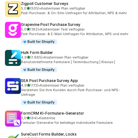
Zigpoll Customer Surveys
von 5 Sternen
5,0
(505)
•
Kostenloser Plan verfügbar
505 Rezensionen insgesamt
Post-Purchase- & On-Site-Umfragen für Attribution, NPS & mehr
Grapevine Post Purchase Survey
von 5 Sternen
5,0
(182)
•
Kostenloser Test verfügbar
182 Rezensionen insgesamt
Post-Purchase- & E-Mail-Umfragen für Attribution, NPS und mehr
Built for Shopify
Hulk Form Builder
von 5 Sternen
4,9
(1.885)
•
Kostenloser Plan verfügbar
1885 Rezensionen insgesamt
Benutzerdefinierte Formulare | Terminbuchung | Klaviyo |
Built for Shopify
SEA Post Purchase Survey App
von 5 Sternen
4,9
(173)
•
Kostenloser Plan verfügbar
173 Rezensionen insgesamt
Verstehen Sie Ihre Kunden durch Post-Purchase- und NPS-
Umfrage
Built for Shopify
FormCRM KI‑Formulare‑Generator
von 5 Sternen
5,0
(64)
•
Kostenlos
64 Rezensionen insgesamt
Formular-Generator für beliebige individuelle Formulare
SureCust Forms Builder, Locks