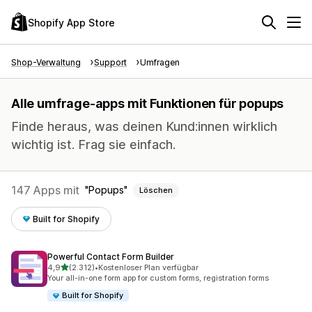
Shopify App Store
Shop-Verwaltung
Support
Umfragen
Alle umfrage-apps mit Funktionen für popups
Finde heraus, was deinen Kund:innen wirklich
wichtig ist. Frag sie einfach.
147 Apps mit
Popups
Löschen
Built for Shopify
Powerful Contact Form Builder
von 5 Sternen
4,9
(2.312)
•
Kostenloser Plan verfügbar
2312 Rezensionen insgesamt
Your all-in-one form app for custom forms, registration forms
Built for Shopify