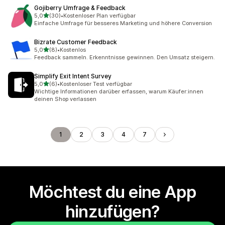
Gojiberry Umfrage & Feedback
von 5 Sternen
5,0
(30)
•
Kostenloser Plan verfügbar
30 Rezensionen insgesamt
Einfache Umfrage für besseres Marketing und höhere Conversion
Bizrate Customer Feedback
von 5 Sternen
5,0
(8)
•
Kostenlos
8 Rezensionen insgesamt
Feedback sammeln. Erkenntnisse gewinnen. Den Umsatz steigern.
Simplify Exit Intent Survey
von 5 Sternen
5,0
(6)
•
Kostenloser Test verfügbar
6 Rezensionen insgesamt
Wichtige Informationen darüber erfassen, warum Käufer:innen
deinen Shop verlassen
1
2
3
4
7
Möchtest du eine App
hinzufügen?