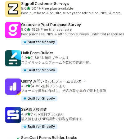
Zigpoll Customer Surveys
5つ星中
5.0
(504)
•
Free plan available
合計レビュー数：504件
Post-purchase & on-site surveys for attribution, NPS, & more
Grapevine Post Purchase Survey
5つ星中
5.0
(182)
•
Free trial available
合計レビュー数：182件
Post purchase, NPS & attribution surveys, unlimited responses
Built for Shopify
Hulk Form Builder
5つ星中
4.9
(1,884)
•
無料プランあり
合計レビュー数：1884件
スタイリッシュなフォームを数秒で作成可能。
Built for Shopify
Qikify お問い合わせフォームビルダー
5つ星中
4.9
(409)
•
無料プランあり
合計レビュー数：409件
フォームを簡単に作成し、見込み客を集めて売上を促進
Built for Shopify
SEA購入後調査
5つ星中
4.9
(173)
•
無料プランあり
合計レビュー数：173件
購入後およびNPS調査で顧客を理解する
Built for Shopify
SureCust Forms Builder, Locks