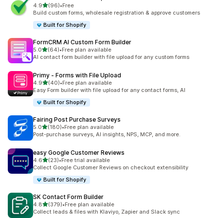
5つ星中
4.9
(96)
•
Free
合計レビュー数：96件
Build custom forms, wholesale registration & approve customers
Built for Shopify
FormCRM AI Custom Form Builder
5つ星中
5.0
(64)
•
Free plan available
合計レビュー数：64件
AI contact form builder with file upload for any custom forms
Primy ‑ Forms with File Upload
5つ星中
4.9
(40)
•
Free plan available
合計レビュー数：40件
Easy Form builder with file upload for any contact forms, AI
Built for Shopify
Fairing Post Purchase Surveys
5つ星中
5.0
(180)
•
Free plan available
合計レビュー数：180件
Post-purchase surveys, AI insights, NPS, MCP, and more.
easy Google Customer Reviews
5つ星中
4.6
(23)
•
Free trial available
合計レビュー数：23件
Collect Google Customer Reviews on checkout extensibility
Built for Shopify
SK Contact Form Builder
5つ星中
4.8
(379)
•
Free plan available
合計レビュー数：379件
Collect leads & files with Klaviyo, Zapier and Slack sync