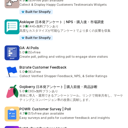
5つ星中
4.9
(8)
•
Free plan available
合計レビュー数：8件
Collect & Display Happy Customers Testimonials Widgets
Built for Shopify
Asklayer 日本発アンケート｜NPS・購入後・市場調査
5つ星中
4.9
(44)
•
無料プランあり
合計レビュー数：44件
高度なカスタマイズが可能なアンケートでより多くの反響を収集
Built for Shopify
GA: AI Polls
5つ星中
5.0
(5)
•
Free
合計レビュー数：5件
Create poll, polling and voting poll to engage store visitors
Bizrate Customer Feedback
5つ星中
5.0
(8)
•
Free
合計レビュー数：8件
Collect Verified Shopper Feedback, NPS, & Seller Ratings
Gojiberry 日本発アンケート | 購入前後・商品診断
5つ星中
5.0
(30)
•
無料プランあり
合計レビュー数：30件
簡単に導入・運用できるアンケートツール。リンクで簡単共有し、マーケ
ティングとコンバージョン率の改善に貢献します。
POWR: Customer Survey | Poll
5つ星中
4.7
(51)
•
Free plan available
合計レビュー数：51件
Easy surveys and polls for customer feedback and insights