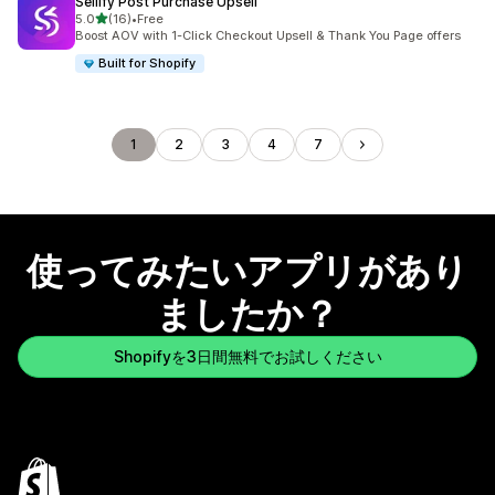
Sellify Post Purchase Upsell
5つ星中
5.0
(16)
•
Free
合計レビュー数：16件
Boost AOV with 1-Click Checkout Upsell & Thank You Page offers
Built for Shopify
1
2
3
4
7
使ってみたいアプリがあり
ましたか？
Shopifyを3日間無料でお試しください