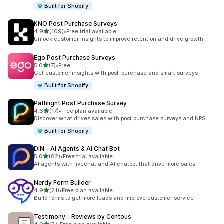
Built for Shopify
KNO Post Purchase Surveys
5つ星中
4.9
(109)
•
Free trial available
合計レビュー数：109件
Unlock customer insights to improve retention and drive growth
Ego Post Purchase Surveys
5つ星中
5.0
(7)
•
Free
合計レビュー数：7件
Get customer insights with post-purchase and smart surveys
Built for Shopify
Pathlight Post Purchase Survey
5つ星中
4.6
(17)
•
Free plan available
合計レビュー数：17件
Discover what drives sales with post purchase surveys and NPS
Built for Shopify
DIN ‑ AI Agents & AI Chat Bot
5つ星中
5.0
(62)
•
Free trial available
合計レビュー数：62件
AI agents with livechat and AI chatbot that drive more sales
Nerdy Form Builder
5つ星中
4.9
(21)
•
Free plan available
合計レビュー数：21件
Build forms to get more leads and improve customer service
Testimony ‑ Reviews by Centous