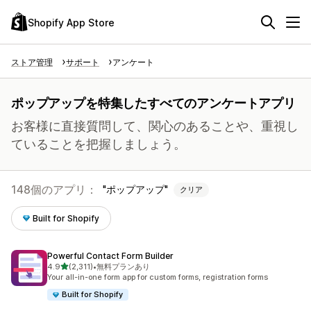
Shopify App Store
ストア管理
サポート
アンケート
ポップアップを特集したすべてのアンケートアプリ
お客様に直接質問して、関心のあることや、重視し
ていることを把握しましょう。
148個のアプリ：
ポップアップ
クリア
Built for Shopify
Powerful Contact Form Builder
5つ星中
4.9
(2,311)
•
無料プランあり
合計レビュー数：2311件
Your all-in-one form app for custom forms, registration forms
Built for Shopify