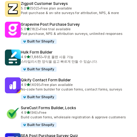
Zigpoll Customer Surveys
별 5개 중
5.0
(502)
•
Free plan available
총 리뷰 502개
Post-purchase & on-site surveys for attribution, NPS, & more
Grapevine Post Purchase Survey
별 5개 중
5.0
(182)
•
Free trial available
총 리뷰 182개
Post purchase, NPS & attribution surveys, unlimited responses
Built for Shopify
Hulk Form Builder
별 5개 중
4.9
(1,885)
•
무료 플랜 사용 가능
총 리뷰 1885개
스타일리시한 양식을 쉽고 빠르게 만들 수 있습니다.
Built for Shopify
Qikify Contact Form Builder
별 5개 중
4.9
(409)
•
Free plan available
총 리뷰 409개
No-code form builder for custom forms, contact forms, surveys
Built for Shopify
SureCust Forms Builder, Locks
별 5개 중
4.9
(96)
•
Free
총 리뷰 96개
Build custom forms, wholesale registration & approve customers
Built for Shopify
SEA Post Purchase Survey Quiz