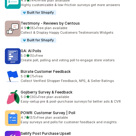
별 5개 중
4.9
(44)
•
Free plan available
총 리뷰 44개
Highly customizable & low-friction surveys get more answers
Built for Shopify
Testimony ‑ Reviews by Centous
별 5개 중
4.9
(8)
•
Free plan available
총 리뷰 8개
Collect & Display Happy Customers Testimonials Widgets
Built for Shopify
GA: AI Polls
별 5개 중
5.0
(5)
•
Free
총 리뷰 5개
Create poll, polling and voting poll to engage store visitors
Bizrate Customer Feedback
별 5개 중
5.0
(7)
•
Free
총 리뷰 7개
Collect Verified Shopper Feedback, NPS, & Seller Ratings
Gojiberry Survey & Feedback
별 5개 중
5.0
(30)
•
Free plan available
총 리뷰 30개
Easy-setup pre & post-purchase surveys for better ads & CVR
POWR: Customer Survey | Poll
별 5개 중
4.7
(51)
•
Free plan available
총 리뷰 51개
Easy surveys and polls for customer feedback and insights
Sellify Post Purchase Upsell