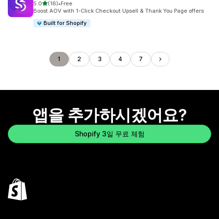
별 5개 중
5.0
(16)
•
Free
총 리뷰 16개
Boost AOV with 1-Click Checkout Upsell & Thank You Page offers
Built for Shopify
1
2
3
4
7
앱을 추가하시겠어요?
Shopify 3일 무료 체험