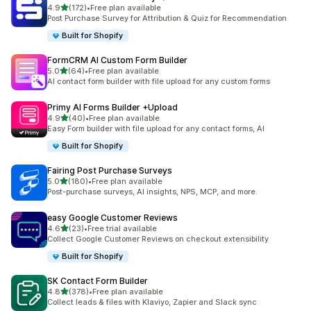
별 5개 중
4.9
(172)
•
Free plan available
총 리뷰 172개
Post Purchase Survey for Attribution & Quiz for Recommendation
Built for Shopify
FormCRM AI Custom Form Builder
별 5개 중
5.0
(64)
•
Free plan available
총 리뷰 64개
AI contact form builder with file upload for any custom forms
Primy AI Forms Builder +Upload
별 5개 중
4.9
(40)
•
Free plan available
총 리뷰 40개
Easy Form builder with file upload for any contact forms, AI
Built for Shopify
Fairing Post Purchase Surveys
별 5개 중
5.0
(180)
•
Free plan available
총 리뷰 180개
Post-purchase surveys, AI insights, NPS, MCP, and more.
easy Google Customer Reviews
별 5개 중
4.6
(23)
•
Free trial available
총 리뷰 23개
Collect Google Customer Reviews on checkout extensibility
Built for Shopify
SK Contact Form Builder
별 5개 중
4.8
(378)
•
Free plan available
총 리뷰 378개
Collect leads & files with Klaviyo, Zapier and Slack sync