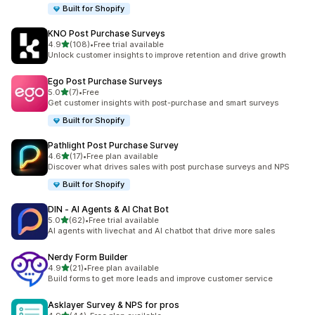
Built for Shopify
KNO Post Purchase Surveys
별 5개 중
4.9
(108)
•
Free trial available
총 리뷰 108개
Unlock customer insights to improve retention and drive growth
Ego Post Purchase Surveys
별 5개 중
5.0
(7)
•
Free
총 리뷰 7개
Get customer insights with post-purchase and smart surveys
Built for Shopify
Pathlight Post Purchase Survey
별 5개 중
4.6
(17)
•
Free plan available
총 리뷰 17개
Discover what drives sales with post purchase surveys and NPS
Built for Shopify
DIN ‑ AI Agents & AI Chat Bot
별 5개 중
5.0
(62)
•
Free trial available
총 리뷰 62개
AI agents with livechat and AI chatbot that drive more sales
Nerdy Form Builder
별 5개 중
4.9
(21)
•
Free plan available
총 리뷰 21개
Build forms to get more leads and improve customer service
Asklayer Survey & NPS for pros