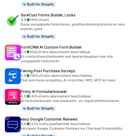
Built for Shopify
SureCust Forms Builder, Locks
van 5 sterren
4,9
(96)
•
Gratis
96 recensies in totaal
Bouw aangepaste formulieren, groothandelsregistraties en keur
klanten goed
Built for Shopify
FormCRM AI Custom Form Builder
van 5 sterren
5,0
(63)
•
Gratis abonnement beschikbaar
63 recensies in totaal
AI-contactformulierbouwer met bestandsupload voor alle
aangepaste formulieren
Fairing Post Purchase Surveys
van 5 sterren
5,0
(180)
•
Gratis abonnement beschikbaar
180 recensies in totaal
Post-purchase-enquêtes, AI-inzichten, NPS, MCP en meer.
Primy AI Formulierbouwer
van 5 sterren
4,9
(40)
•
Gratis abonnement beschikbaar
40 recensies in totaal
AI-formulierbouwer voor maatwerk- en registratieformulieren
Built for Shopify
easy Google Customer Reviews
van 5 sterren
4,6
(23)
•
Gratis proefperiode beschikbaar
23 recensies in totaal
Verzamel Google Customer Reviews via Checkout Extensibility