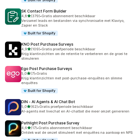
Built for Shopify
SK Contact Form Builder
van 5 sterren
4,8
(379)
•
Gratis abonnement beschikbaar
379 recensies in totaal
Verzamel leads en bestanden via synchronisatie met Klaviyo,
Zapier en Slack
Built for Shopify
KNO Post Purchase Surveys
van 5 sterren
4,9
(109)
•
Gratis proefperiode beschikbaar
109 recensies in totaal
Krijg klantinzichten om de retentie te verbeteren en de groei te
stimuleren
Ego Post Purchase Surveys
van 5 sterren
5,0
(7)
•
Gratis
7 recensies in totaal
Krijg klantinzichten met post-purchase-enquêtes en slimme
enquêtes
Built for Shopify
DIN ‑ AI Agents & AI Chat Bot
van 5 sterren
5,0
(62)
•
Gratis proefperiode beschikbaar
62 recensies in totaal
AI-agents met livechat en AI-chatbot die meer omzet genereren
Pathlight Post Purchase Survey
van 5 sterren
4,6
(17)
•
Gratis abonnement beschikbaar
17 recensies in totaal
Ontdek wat de omzet stimuleert met enquêtes na aankoop en NPS