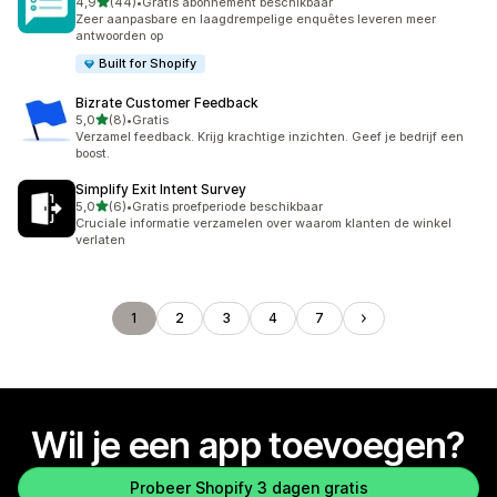
van 5 sterren
4,9
(44)
•
Gratis abonnement beschikbaar
44 recensies in totaal
Zeer aanpasbare en laagdrempelige enquêtes leveren meer
antwoorden op
Built for Shopify
Bizrate Customer Feedback
van 5 sterren
5,0
(8)
•
Gratis
8 recensies in totaal
Verzamel feedback. Krijg krachtige inzichten. Geef je bedrijf een
boost.
Simplify Exit Intent Survey
van 5 sterren
5,0
(6)
•
Gratis proefperiode beschikbaar
6 recensies in totaal
Cruciale informatie verzamelen over waarom klanten de winkel
verlaten
1
2
3
4
7
Wil je een app toevoegen?
Probeer Shopify 3 dagen gratis