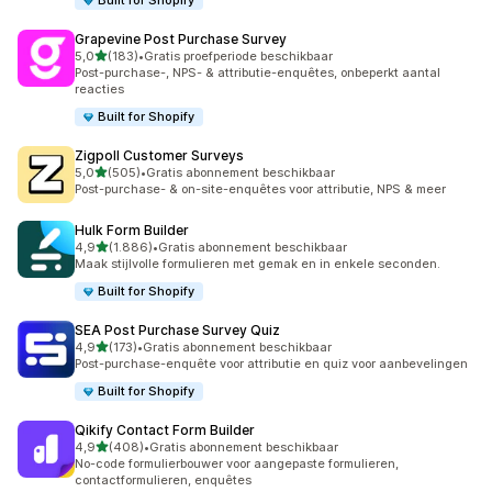
Built for Shopify
Grapevine Post Purchase Survey
van 5 sterren
5,0
(183)
•
Gratis proefperiode beschikbaar
183 recensies in totaal
Post-purchase-, NPS- & attributie-enquêtes, onbeperkt aantal
reacties
Built for Shopify
Zigpoll Customer Surveys
van 5 sterren
5,0
(505)
•
Gratis abonnement beschikbaar
505 recensies in totaal
Post-purchase- & on-site-enquêtes voor attributie, NPS & meer
Hulk Form Builder
van 5 sterren
4,9
(1.886)
•
Gratis abonnement beschikbaar
1886 recensies in totaal
Maak stijlvolle formulieren met gemak en in enkele seconden.
Built for Shopify
SEA Post Purchase Survey Quiz
van 5 sterren
4,9
(173)
•
Gratis abonnement beschikbaar
173 recensies in totaal
Post-purchase-enquête voor attributie en quiz voor aanbevelingen
Built for Shopify
Qikify Contact Form Builder
van 5 sterren
4,9
(408)
•
Gratis abonnement beschikbaar
408 recensies in totaal
No-code formulierbouwer voor aangepaste formulieren,
contactformulieren, enquêtes