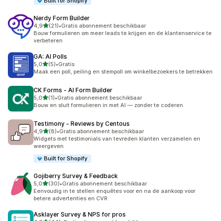
Built for Shopify
Nerdy Form Builder
van 5 sterren
4,9
(21)
•
Gratis abonnement beschikbaar
21 recensies in totaal
Bouw formulieren om meer leads te krijgen en de klantenservice te
verbeteren
GA: AI Polls
van 5 sterren
5,0
(5)
•
Gratis
5 recensies in totaal
Maak een poll, peiling en stempoll om winkelbezoekers te betrekken
CK Forms ‑ AI Form Builder
van 5 sterren
5,0
(1)
•
Gratis abonnement beschikbaar
1 recensies in totaal
Bouw en sluit formulieren in met AI — zonder te coderen.
Testimony ‑ Reviews by Centous
van 5 sterren
4,9
(8)
•
Gratis abonnement beschikbaar
8 recensies in totaal
Widgets met testimonials van tevreden klanten verzamelen en
weergeven
Built for Shopify
Gojiberry Survey & Feedback
van 5 sterren
5,0
(30)
•
Gratis abonnement beschikbaar
30 recensies in totaal
Eenvoudig in te stellen enquêtes voor en na de aankoop voor
betere advertenties en CVR
Asklayer Survey & NPS for pros