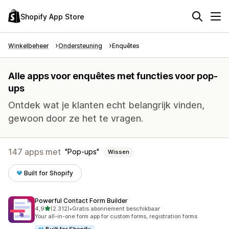
Shopify App Store
Winkelbeheer
Ondersteuning
Enquêtes
Alle apps voor enquêtes met functies voor pop-
ups
Ontdek wat je klanten echt belangrijk vinden,
gewoon door ze het te vragen.
147 apps met
Pop-ups
Wissen
Built for Shopify
Powerful Contact Form Builder
van 5 sterren
4,9
(2.312)
•
Gratis abonnement beschikbaar
2312 recensies in totaal
Your all-in-one form app for custom forms, registration forms