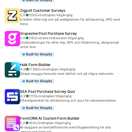
Built for Shopify
Zigpoll Customer Surveys
av 5 stjärnor
5,0
(505)
•
Gratisplan tillgänglig
505 recensioner totalt
Enkäter efter köp och på webbplatsen för attribuering, NPS med
mera
Grapevine Post Purchase Survey
av 5 stjärnor
5,0
(182)
•
Gratis testversion tillgänglig
182 recensioner totalt
Undersökningar för efter köp, NPS och tillskrivning, obegränsat
antal svar
Built for Shopify
Hulk Form Builder
av 5 stjärnor
4,9
(1 885)
•
Gratisplan tillgänglig
1885 recensioner totalt
Skapa snygga formulär med lätthet och på några sekunder.
Built for Shopify
SEA Post Purchase Survey Quiz
av 5 stjärnor
4,9
(173)
•
Gratisplan tillgänglig
173 recensioner totalt
Efterköpsenkät för attributering och quiz för rekommendation
Built for Shopify
FormCRM AI Custom Form Builder
av 5 stjärnor
5,0
(64)
•
Gratisplan tillgänglig
64 recensioner totalt
AI-byggare av kontaktformulär med filuppladdning för alla
anpassade formulär