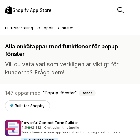
Shopify App Store
Butikshantering
Support
Enkäter
Alla enkätappar med funktioner för popup-
fönster
Vill du veta vad som verkligen är viktigt för
kunderna? Fråga dem!
147 appar med
Popup-fönster
Rensa
Built for Shopify
Powerful Contact Form Builder
av 5 stjärnor
4,9
(2 312)
•
Gratisplan tillgänglig
2312 recensioner totalt
Your all-in-one form app for custom forms, registration forms