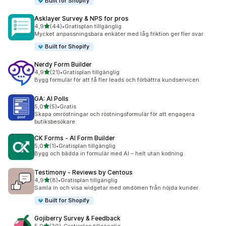
Built for Shopify
Asklayer Survey & NPS for pros
av 5 stjärnor
4,9
(44)
•
Gratisplan tillgänglig
44 recensioner totalt
Mycket anpassningsbara enkäter med låg friktion ger fler svar
Built for Shopify
Nerdy Form Builder
av 5 stjärnor
4,9
(21)
•
Gratisplan tillgänglig
21 recensioner totalt
Bygg formulär för att få fler leads och förbättra kundservicen
GA: AI Polls
av 5 stjärnor
5,0
(5)
•
Gratis
5 recensioner totalt
Skapa omröstningar och röstningsformulär för att engagera
butiksbesökare
CK Forms ‑ AI Form Builder
av 5 stjärnor
5,0
(1)
•
Gratisplan tillgänglig
1 recensioner totalt
Bygg och bädda in formulär med AI – helt utan kodning.
Testimony ‑ Reviews by Centous
av 5 stjärnor
4,9
(8)
•
Gratisplan tillgänglig
8 recensioner totalt
Samla in och visa widgetar med omdömen från nöjda kunder
Built for Shopify
Gojiberry Survey & Feedback
av 5 stjärnor