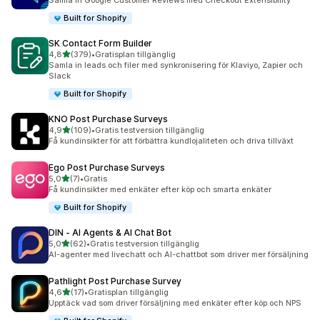
Samla in Google Customer Reviews med Checkout Extensibility
Built for Shopify
SK Contact Form Builder
av 5 stjärnor
4,8
(379)
•
Gratisplan tillgänglig
379 recensioner totalt
Samla in leads och filer med synkronisering för Klaviyo, Zapier och
Slack
Built for Shopify
KNO Post Purchase Surveys
av 5 stjärnor
4,9
(109)
•
Gratis testversion tillgänglig
109 recensioner totalt
Få kundinsikter för att förbättra kundlojaliteten och driva tillväxt
Ego Post Purchase Surveys
av 5 stjärnor
5,0
(7)
•
Gratis
7 recensioner totalt
Få kundinsikter med enkäter efter köp och smarta enkäter
Built for Shopify
DIN ‑ AI Agents & AI Chat Bot
av 5 stjärnor
5,0
(62)
•
Gratis testversion tillgänglig
62 recensioner totalt
AI-agenter med livechatt och AI-chattbot som driver mer försäljning
Pathlight Post Purchase Survey
av 5 stjärnor
4,6
(17)
•
Gratisplan tillgänglig
17 recensioner totalt
Upptäck vad som driver försäljning med enkäter efter köp och NPS