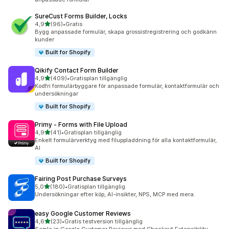
SureCust Forms Builder, Locks
av 5 stjärnor
4,9
(96)
•
Gratis
96 recensioner totalt
Bygg anpassade formulär, skapa grossistregistrering och godkänn
kunder
Built for Shopify
Qikify Contact Form Builder
av 5 stjärnor
4,9
(409)
•
Gratisplan tillgänglig
409 recensioner totalt
Kodfri formulärbyggare för anpassade formulär, kontaktformulär och
undersökningar
Built for Shopify
Primy ‑ Forms with File Upload
av 5 stjärnor
4,9
(41)
•
Gratisplan tillgänglig
41 recensioner totalt
Enkelt formulärverktyg med filuppladdning för alla kontaktformulär,
AI
Built for Shopify
Fairing Post Purchase Surveys
av 5 stjärnor
5,0
(180)
•
Gratisplan tillgänglig
180 recensioner totalt
Undersökningar efter köp, AI-insikter, NPS, MCP med mera.
easy Google Customer Reviews
av 5 stjärnor
4,6
(23)
•
Gratis testversion tillgänglig
23 recensioner totalt