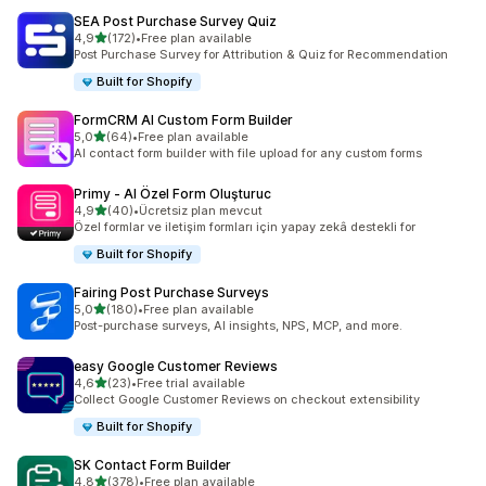
SEA Post Purchase Survey Quiz
5 yıldız üzerinden
4,9
(172)
•
Free plan available
toplam 172 değerlendirme
Post Purchase Survey for Attribution & Quiz for Recommendation
Built for Shopify
FormCRM AI Custom Form Builder
5 yıldız üzerinden
5,0
(64)
•
Free plan available
toplam 64 değerlendirme
AI contact form builder with file upload for any custom forms
Primy ‑ AI Özel Form Oluşturuc
5 yıldız üzerinden
4,9
(40)
•
Ücretsiz plan mevcut
toplam 40 değerlendirme
Özel formlar ve iletişim formları için yapay zekâ destekli for
Built for Shopify
Fairing Post Purchase Surveys
5 yıldız üzerinden
5,0
(180)
•
Free plan available
toplam 180 değerlendirme
Post-purchase surveys, AI insights, NPS, MCP, and more.
easy Google Customer Reviews
5 yıldız üzerinden
4,6
(23)
•
Free trial available
toplam 23 değerlendirme
Collect Google Customer Reviews on checkout extensibility
Built for Shopify
SK Contact Form Builder
5 yıldız üzerinden
4,8
(378)
•
Free plan available