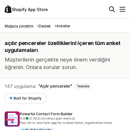
Shopify App Store
Mağaza yönetimi
Destek
Anketler
açılır pencereler özelliklerini içeren tüm anket
uygulamaları
Müşterilerin gerçekte neye önem verdiğini
öğrenin. Onlara sorular sorun.
147 uygulama:
Açılır pencereler
Temizle
Built for Shopify
Powerful Contact Form Builder
5 yıldız üzerinden
4,9
(2.302)
•
Ücretsiz plan mevcut
toplam 2302 değerlendirme
Your all-in-one form app for custom forms, registration forms