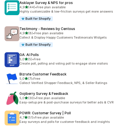
Asklayer Survey & NPS for pros
5 yıldız üzerinden
4,9
(44)
•
Free plan available
toplam 44 değerlendirme
Highly customizable & low-friction surveys get more answers
Built for Shopify
Testimony ‑ Reviews by Centous
5 yıldız üzerinden
4,9
(8)
•
Free plan available
toplam 8 değerlendirme
Collect & Display Happy Customers Testimonials Widgets
Built for Shopify
GA: AI Polls
5 yıldız üzerinden
5,0
(5)
•
Free
toplam 5 değerlendirme
Create poll, polling and voting poll to engage store visitors
Bizrate Customer Feedback
5 yıldız üzerinden
5,0
(7)
•
Free
toplam 7 değerlendirme
Collect Verified Shopper Feedback, NPS, & Seller Ratings
Gojiberry Survey & Feedback
5 yıldız üzerinden
5,0
(30)
•
Free plan available
toplam 30 değerlendirme
Easy-setup pre & post-purchase surveys for better ads & CVR
POWR: Customer Survey | Poll
5 yıldız üzerinden
4,7
(51)
•
Free plan available
toplam 51 değerlendirme
Easy surveys and polls for customer feedback and insights