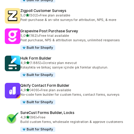
Built for Shopify
Zigpoll Customer Surveys
5 yıldız üzerinden
5,0
(502)
•
Free plan available
toplam 502 değerlendirme
Post-purchase & on-site surveys for attribution, NPS, & more
Grapevine Post Purchase Survey
5 yıldız üzerinden
5,0
(182)
•
Free trial available
toplam 182 değerlendirme
Post purchase, NPS & attribution surveys, unlimited responses
Built for Shopify
Hulk Form Builder
5 yıldız üzerinden
4,9
(1.885)
•
Ücretsiz plan mevcut
toplam 1885 değerlendirme
Kolaylıkla ve birkaç saniye içinde şık formlar oluşturun.
Built for Shopify
Qikify Contact Form Builder
5 yıldız üzerinden
4,9
(409)
•
Free plan available
toplam 409 değerlendirme
No-code form builder for custom forms, contact forms, surveys
Built for Shopify
SureCust Forms Builder, Locks
5 yıldız üzerinden
4,9
(96)
•
Free
toplam 96 değerlendirme
Build custom forms, wholesale registration & approve customers
Built for Shopify