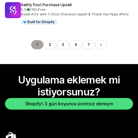
Sellify Post Purchase Upsell
5 yıldız üzerinden
5,0
(16)
•
Free
toplam 16 değerlendirme
Boost AOV with 1-Click Checkout Upsell & Thank You Page offers
Built for Shopify
1
2
3
4
7
Uygulama eklemek mi
istiyorsunuz?
Shopify'ı 3 gün boyunca ücretsiz deneyin