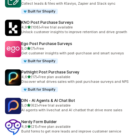
toplam 378 değerlendirme
Collect leads & files with Klaviyo, Zapier and Slack sync
Built for Shopify
KNO Post Purchase Surveys
5 yıldız üzerinden
4,9
(108)
•
Free trial available
toplam 108 değerlendirme
Unlock customer insights to improve retention and drive growth
Ego Post Purchase Surveys
5 yıldız üzerinden
5,0
(7)
•
Free
toplam 7 değerlendirme
Get customer insights with post-purchase and smart surveys
Built for Shopify
Pathlight Post Purchase Survey
5 yıldız üzerinden
4,6
(17)
•
Free plan available
toplam 17 değerlendirme
Discover what drives sales with post purchase surveys and NPS
Built for Shopify
DIN ‑ AI Agents & AI Chat Bot
5 yıldız üzerinden
5,0
(62)
•
Free trial available
toplam 62 değerlendirme
AI agents with livechat and AI chatbot that drive more sales
Nerdy Form Builder
5 yıldız üzerinden
4,9
(21)
•
Free plan available
toplam 21 değerlendirme
Build forms to get more leads and improve customer service