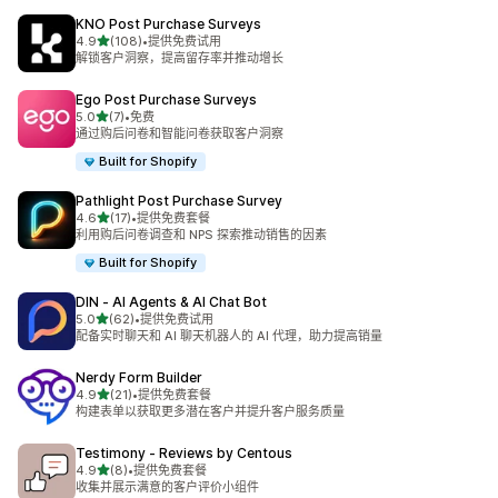
KNO Post Purchase Surveys
星（满分 5 星）
4.9
(108)
•
提供免费试用
总共 108 条评论
解锁客户洞察，提高留存率并推动增长
Ego Post Purchase Surveys
星（满分 5 星）
5.0
(7)
•
免费
总共 7 条评论
通过购后问卷和智能问卷获取客户洞察
Built for Shopify
Pathlight Post Purchase Survey
星（满分 5 星）
4.6
(17)
•
提供免费套餐
总共 17 条评论
利用购后问卷调查和 NPS 探索推动销售的因素
Built for Shopify
DIN ‑ AI Agents & AI Chat Bot
星（满分 5 星）
5.0
(62)
•
提供免费试用
总共 62 条评论
配备实时聊天和 AI 聊天机器人的 AI 代理，助力提高销量
Nerdy Form Builder
星（满分 5 星）
4.9
(21)
•
提供免费套餐
总共 21 条评论
构建表单以获取更多潜在客户并提升客户服务质量
Testimony ‑ Reviews by Centous
星（满分 5 星）
4.9
(8)
•
提供免费套餐
总共 8 条评论
收集并展示满意的客户评价小组件