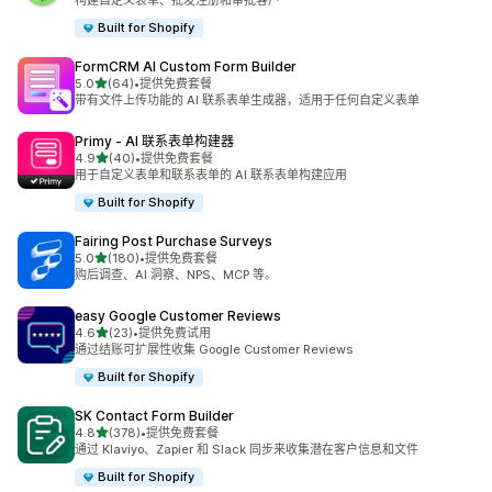
构建自定义表单、批发注册和审批客户
Built for Shopify
FormCRM AI Custom Form Builder
星（满分 5 星）
5.0
(64)
•
提供免费套餐
总共 64 条评论
带有文件上传功能的 AI 联系表单生成器，适用于任何自定义表单
Primy ‑ AI 联系表单构建器
星（满分 5 星）
4.9
(40)
•
提供免费套餐
总共 40 条评论
用于自定义表单和联系表单的 AI 联系表单构建应用
Built for Shopify
Fairing Post Purchase Surveys
星（满分 5 星）
5.0
(180)
•
提供免费套餐
总共 180 条评论
购后调查、AI 洞察、NPS、MCP 等。
easy Google Customer Reviews
星（满分 5 星）
4.6
(23)
•
提供免费试用
总共 23 条评论
通过结账可扩展性收集 Google Customer Reviews
Built for Shopify
SK Contact Form Builder
星（满分 5 星）
4.8
(378)
•
提供免费套餐
总共 378 条评论
通过 Klaviyo、Zapier 和 Slack 同步来收集潜在客户信息和文件
Built for Shopify