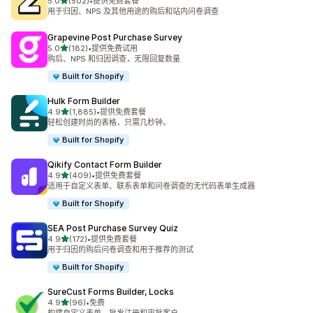
星（满分 5 星）
5.0
(502)
•
提供免费套餐
总共 502 条评论
用于归因、NPS 及其他用途的购后和站内问卷调查
Grapevine Post Purchase Survey
星（满分 5 星）
5.0
(182)
•
提供免费试用
总共 182 条评论
购后、NPS 和归因调查，无限回复数量
Built for Shopify
Hulk Form Builder
星（满分 5 星）
4.9
(1,885)
•
提供免费套餐
总共 1885 条评论
轻松创建时尚的表格，只需几秒钟。
Built for Shopify
Qikify Contact Form Builder
星（满分 5 星）
4.9
(409)
•
提供免费套餐
总共 409 条评论
适用于自定义表单、联系表单和问卷调查的无代码表单生成器
Built for Shopify
SEA Post Purchase Survey Quiz
星（满分 5 星）
4.9
(172)
•
提供免费套餐
总共 172 条评论
用于归因的购后问卷调查和用于推荐的测试
Built for Shopify
SureCust Forms Builder, Locks
星（满分 5 星）
4.9
(96)
•
免费
总共 96 条评论