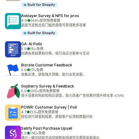
Built for Shopify
Asklayer Survey & NPS for pros
星（满分 5 星）
4.9
(44)
•
提供免费套餐
总共 44 条评论
高度可定制且低门槛的调查可获得更多答案
Built for Shopify
GA: AI Polls
星（满分 5 星）
5.0
(5)
•
免费
总共 5 条评论
创建各类投票和问卷，吸引商店访客参与互动
Bizrate Customer Feedback
星（满分 5 星）
5.0
(7)
•
免费
总共 7 条评论
收集反馈，获取强大洞察，助力业务发展。
Gojiberry Survey & Feedback
星（满分 5 星）
5.0
(30)
•
提供免费套餐
总共 30 条评论
易于设置的购前和购后调查，助力改善广告效果并提升转化率 (CVR)
POWR: Customer Survey | Poll
星（满分 5 星）
4.7
(51)
•
提供免费套餐
总共 51 条评论
轻松进行调查和投票，获取客户反馈和数据分析
Sellify Post Purchase Upsell
星（满分 5 星）
5.0
(16)
•
免费
总共 16 条评论
通过一键式结账页追加销售和感谢页优惠提高客单价