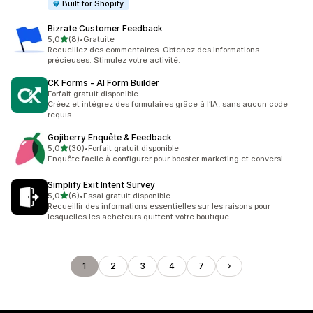
Built for Shopify
Bizrate Customer Feedback
étoile(s) sur 5
5,0
(8)
•
Gratuite
8 avis au total
Recueillez des commentaires. Obtenez des informations
précieuses. Stimulez votre activité.
CK Forms ‑ AI Form Builder
Forfait gratuit disponible
Créez et intégrez des formulaires grâce à l’IA, sans aucun code
requis.
Gojiberry Enquête & Feedback
étoile(s) sur 5
5,0
(30)
•
Forfait gratuit disponible
30 avis au total
Enquête facile à configurer pour booster marketing et conversi
Simplify Exit Intent Survey
étoile(s) sur 5
5,0
(6)
•
Essai gratuit disponible
6 avis au total
Recueillir des informations essentielles sur les raisons pour
lesquelles les acheteurs quittent votre boutique
1
2
3
4
7