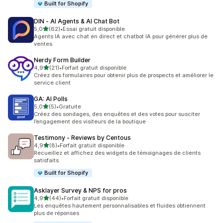
Built for Shopify
DIN ‑ AI Agents & AI Chat Bot
étoile(s) sur 5
5,0
(62)
•
Essai gratuit disponible
62 avis au total
Agents IA avec chat en direct et chatbot IA pour générer plus de
ventes
Nerdy Form Builder
étoile(s) sur 5
4,9
(21)
•
Forfait gratuit disponible
21 avis au total
Créez des formulaires pour obtenir plus de prospects et améliorer le
service client
GA: AI Polls
étoile(s) sur 5
5,0
(5)
•
Gratuite
5 avis au total
Créez des sondages, des enquêtes et des votes pour susciter
l’engagement des visiteurs de la boutique
Testimony ‑ Reviews by Centous
étoile(s) sur 5
4,9
(8)
•
Forfait gratuit disponible
8 avis au total
Recueillez et affichez des widgets de témoignages de clients
satisfaits
Built for Shopify
Asklayer Survey & NPS for pros
étoile(s) sur 5
4,9
(44)
•
Forfait gratuit disponible
44 avis au total
Les enquêtes hautement personnalisables et fluides obtiennent
plus de réponses