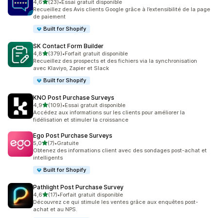
étoile(s) sur 5
4,6
(23)
•
Essai gratuit disponible
23 avis au total
Recueillez des Avis clients Google grâce à l’extensibilité de la page
de paiement
Built for Shopify
SK Contact Form Builder
étoile(s) sur 5
4,8
(379)
•
Forfait gratuit disponible
379 avis au total
Recueillez des prospects et des fichiers via la synchronisation
avec Klaviyo, Zapier et Slack
Built for Shopify
KNO Post Purchase Surveys
étoile(s) sur 5
4,9
(109)
•
Essai gratuit disponible
109 avis au total
Accédez aux informations sur les clients pour améliorer la
fidélisation et stimuler la croissance
Ego Post Purchase Surveys
étoile(s) sur 5
5,0
(7)
•
Gratuite
7 avis au total
Obtenez des informations client avec des sondages post-achat et
intelligents
Built for Shopify
Pathlight Post Purchase Survey
étoile(s) sur 5
4,6
(17)
•
Forfait gratuit disponible
17 avis au total
Découvrez ce qui stimule les ventes grâce aux enquêtes post-
achat et au NPS.