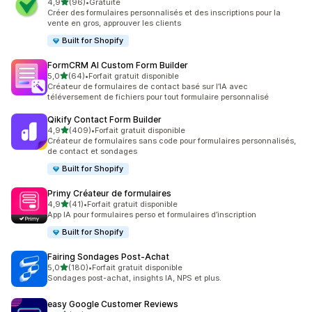
étoile(s) sur 5
4,9
(96)
•
Gratuite
96 avis au total
Créer des formulaires personnalisés et des inscriptions pour la
vente en gros, approuver les clients
Built for Shopify
FormCRM AI Custom Form Builder
étoile(s) sur 5
5,0
(64)
•
Forfait gratuit disponible
64 avis au total
Créateur de formulaires de contact basé sur l’IA avec
téléversement de fichiers pour tout formulaire personnalisé
Qikify Contact Form Builder
étoile(s) sur 5
4,9
(409)
•
Forfait gratuit disponible
409 avis au total
Créateur de formulaires sans code pour formulaires personnalisés,
de contact et sondages
Built for Shopify
Primy Créateur de formulaires
étoile(s) sur 5
4,9
(41)
•
Forfait gratuit disponible
41 avis au total
App IA pour formulaires perso et formulaires d’inscription
Built for Shopify
Fairing Sondages Post‑Achat
étoile(s) sur 5
5,0
(180)
•
Forfait gratuit disponible
180 avis au total
Sondages post-achat, insights IA, NPS et plus.
easy Google Customer Reviews