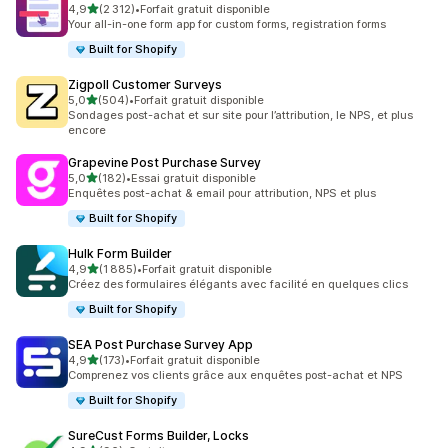
étoile(s) sur 5
4,9
(2 312)
•
Forfait gratuit disponible
2312 avis au total
Your all-in-one form app for custom forms, registration forms
Built for Shopify
Zigpoll Customer Surveys
étoile(s) sur 5
5,0
(504)
•
Forfait gratuit disponible
504 avis au total
Sondages post-achat et sur site pour l’attribution, le NPS, et plus
encore
Grapevine Post Purchase Survey
étoile(s) sur 5
5,0
(182)
•
Essai gratuit disponible
182 avis au total
Enquêtes post-achat & email pour attribution, NPS et plus
Built for Shopify
Hulk Form Builder
étoile(s) sur 5
4,9
(1 885)
•
Forfait gratuit disponible
1885 avis au total
Créez des formulaires élégants avec facilité en quelques clics
Built for Shopify
SEA Post Purchase Survey App
étoile(s) sur 5
4,9
(173)
•
Forfait gratuit disponible
173 avis au total
Comprenez vos clients grâce aux enquêtes post-achat et NPS
Built for Shopify
SureCust Forms Builder, Locks