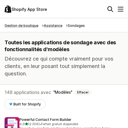
Shopify App Store
Gestion de boutique
Assistance
Sondages
Toutes les applications de sondage avec des
fonctionnalités d'modèles
Découvrez ce qui compte vraiment pour vos
clients, en leur posant tout simplement la
question.
148 applications avec
Modèles
Effacer
Built for Shopify
Powerful Contact Form Builder
étoile(s) sur 5
4,9
(2 306)
•
Forfait gratuit disponible
2306 avis au total