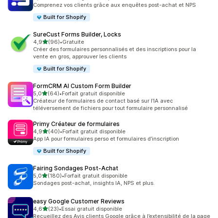
172 avis au total
Comprenez vos clients grâce aux enquêtes post-achat et NPS
Built for Shopify
SureCust Forms Builder, Locks
étoile(s) sur 5
4,9
(96)
•
Gratuite
96 avis au total
Créer des formulaires personnalisés et des inscriptions pour la
vente en gros, approuver les clients
Built for Shopify
FormCRM AI Custom Form Builder
étoile(s) sur 5
5,0
(64)
•
Forfait gratuit disponible
64 avis au total
Créateur de formulaires de contact basé sur l’IA avec
téléversement de fichiers pour tout formulaire personnalisé
Primy Créateur de formulaires
étoile(s) sur 5
4,9
(40)
•
Forfait gratuit disponible
40 avis au total
App IA pour formulaires perso et formulaires d’inscription
Built for Shopify
Fairing Sondages Post‑Achat
étoile(s) sur 5
5,0
(180)
•
Forfait gratuit disponible
180 avis au total
Sondages post-achat, insights IA, NPS et plus.
easy Google Customer Reviews
étoile(s) sur 5
4,6
(23)
•
Essai gratuit disponible
23 avis au total
Recueillez des Avis clients Google grâce à l’extensibilité de la page