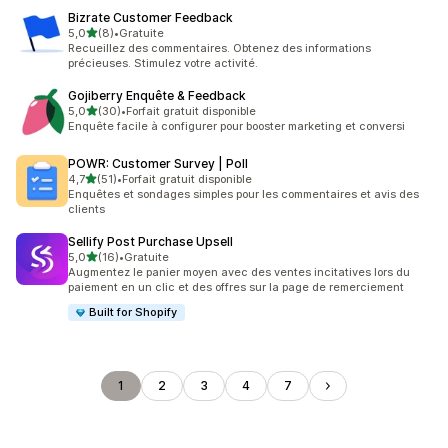
Bizrate Customer Feedback
étoile(s) sur 5
5,0
(8)
•
Gratuite
8 avis au total
Recueillez des commentaires. Obtenez des informations
précieuses. Stimulez votre activité.
Gojiberry Enquête & Feedback
étoile(s) sur 5
5,0
(30)
•
Forfait gratuit disponible
30 avis au total
Enquête facile à configurer pour booster marketing et conversi
POWR: Customer Survey | Poll
étoile(s) sur 5
4,7
(51)
•
Forfait gratuit disponible
51 avis au total
Enquêtes et sondages simples pour les commentaires et avis des
clients
Sellify Post Purchase Upsell
étoile(s) sur 5
5,0
(16)
•
Gratuite
16 avis au total
Augmentez le panier moyen avec des ventes incitatives lors du
paiement en un clic et des offres sur la page de remerciement
Built for Shopify
1
2
3
4
7