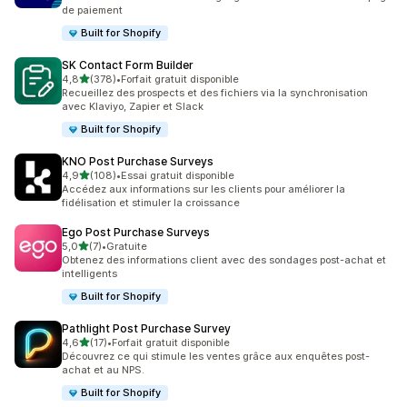
de paiement
Built for Shopify
SK Contact Form Builder
étoile(s) sur 5
4,8
(378)
•
Forfait gratuit disponible
378 avis au total
Recueillez des prospects et des fichiers via la synchronisation
avec Klaviyo, Zapier et Slack
Built for Shopify
KNO Post Purchase Surveys
étoile(s) sur 5
4,9
(108)
•
Essai gratuit disponible
108 avis au total
Accédez aux informations sur les clients pour améliorer la
fidélisation et stimuler la croissance
Ego Post Purchase Surveys
étoile(s) sur 5
5,0
(7)
•
Gratuite
7 avis au total
Obtenez des informations client avec des sondages post-achat et
intelligents
Built for Shopify
Pathlight Post Purchase Survey
étoile(s) sur 5
4,6
(17)
•
Forfait gratuit disponible
17 avis au total
Découvrez ce qui stimule les ventes grâce aux enquêtes post-
achat et au NPS.
Built for Shopify