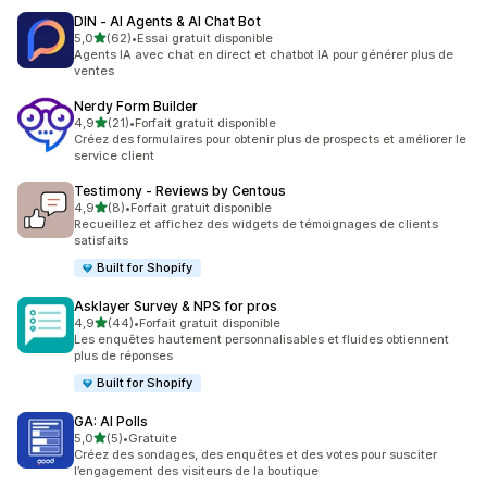
DIN ‑ AI Agents & AI Chat Bot
étoile(s) sur 5
5,0
(62)
•
Essai gratuit disponible
62 avis au total
Agents IA avec chat en direct et chatbot IA pour générer plus de
ventes
Nerdy Form Builder
étoile(s) sur 5
4,9
(21)
•
Forfait gratuit disponible
21 avis au total
Créez des formulaires pour obtenir plus de prospects et améliorer le
service client
Testimony ‑ Reviews by Centous
étoile(s) sur 5
4,9
(8)
•
Forfait gratuit disponible
8 avis au total
Recueillez et affichez des widgets de témoignages de clients
satisfaits
Built for Shopify
Asklayer Survey & NPS for pros
étoile(s) sur 5
4,9
(44)
•
Forfait gratuit disponible
44 avis au total
Les enquêtes hautement personnalisables et fluides obtiennent
plus de réponses
Built for Shopify
GA: AI Polls
étoile(s) sur 5
5,0
(5)
•
Gratuite
5 avis au total
Créez des sondages, des enquêtes et des votes pour susciter
l’engagement des visiteurs de la boutique