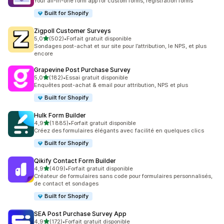
Your all-in-one form app for custom forms, registration forms
Built for Shopify
Zigpoll Customer Surveys
étoile(s) sur 5
5,0
(502)
•
Forfait gratuit disponible
502 avis au total
Sondages post-achat et sur site pour l’attribution, le NPS, et plus
encore
Grapevine Post Purchase Survey
étoile(s) sur 5
5,0
(182)
•
Essai gratuit disponible
182 avis au total
Enquêtes post-achat & email pour attribution, NPS et plus
Built for Shopify
Hulk Form Builder
étoile(s) sur 5
4,9
(1 885)
•
Forfait gratuit disponible
1885 avis au total
Créez des formulaires élégants avec facilité en quelques clics
Built for Shopify
Qikify Contact Form Builder
étoile(s) sur 5
4,9
(409)
•
Forfait gratuit disponible
409 avis au total
Créateur de formulaires sans code pour formulaires personnalisés,
de contact et sondages
Built for Shopify
SEA Post Purchase Survey App
étoile(s) sur 5
4,9
(172)
•
Forfait gratuit disponible