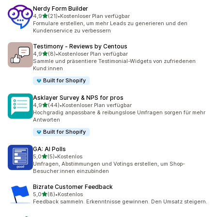
Nerdy Form Builder
von 5 Sternen
4,9
(21)
•
Kostenloser Plan verfügbar
21 Rezensionen insgesamt
Formulare erstellen, um mehr Leads zu generieren und den
Kundenservice zu verbessern
Testimony ‑ Reviews by Centous
von 5 Sternen
4,9
(8)
•
Kostenloser Plan verfügbar
8 Rezensionen insgesamt
Sammle und präsentiere Testimonial-Widgets von zufriedenen
Kund:innen
Built for Shopify
Asklayer Survey & NPS for pros
von 5 Sternen
4,9
(44)
•
Kostenloser Plan verfügbar
44 Rezensionen insgesamt
Hochgradig anpassbare & reibungslose Umfragen sorgen für mehr
Antworten
Built for Shopify
GA: AI Polls
von 5 Sternen
5,0
(5)
•
Kostenlos
5 Rezensionen insgesamt
Umfragen, Abstimmungen und Votings erstellen, um Shop-
Besucher:innen einzubinden
Bizrate Customer Feedback
von 5 Sternen
5,0
(8)
•
Kostenlos
8 Rezensionen insgesamt
Feedback sammeln. Erkenntnisse gewinnen. Den Umsatz steigern.