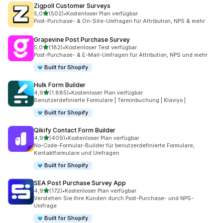
Zigpoll Customer Surveys
von 5 Sternen
5,0
(502)
•
Kostenloser Plan verfügbar
502 Rezensionen insgesamt
Post-Purchase- & On-Site-Umfragen für Attribution, NPS & mehr
Grapevine Post Purchase Survey
von 5 Sternen
5,0
(182)
•
Kostenloser Test verfügbar
182 Rezensionen insgesamt
Post-Purchase- & E-Mail-Umfragen für Attribution, NPS und mehr
Built for Shopify
Hulk Form Builder
von 5 Sternen
4,9
(1.885)
•
Kostenloser Plan verfügbar
1885 Rezensionen insgesamt
Benutzerdefinierte Formulare | Terminbuchung | Klaviyo |
Built for Shopify
Qikify Contact Form Builder
von 5 Sternen
4,9
(409)
•
Kostenloser Plan verfügbar
409 Rezensionen insgesamt
No-Code-Formular-Builder für benutzerdefinierte Formulare,
Kontaktformulare und Umfragen
Built for Shopify
SEA Post Purchase Survey App
von 5 Sternen
4,9
(172)
•
Kostenloser Plan verfügbar
172 Rezensionen insgesamt
Verstehen Sie Ihre Kunden durch Post-Purchase- und NPS-
Umfrage
Built for Shopify