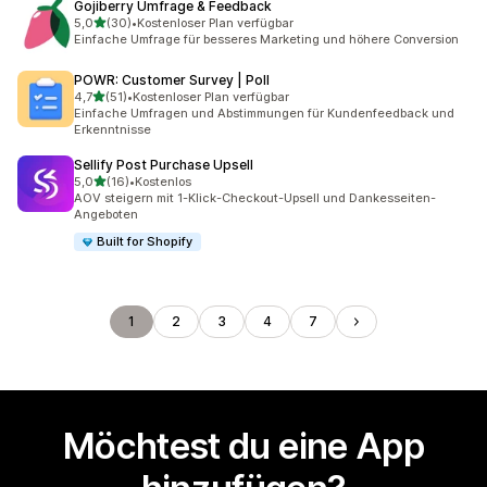
Gojiberry Umfrage & Feedback
von 5 Sternen
5,0
(30)
•
Kostenloser Plan verfügbar
30 Rezensionen insgesamt
Einfache Umfrage für besseres Marketing und höhere Conversion
POWR: Customer Survey | Poll
von 5 Sternen
4,7
(51)
•
Kostenloser Plan verfügbar
51 Rezensionen insgesamt
Einfache Umfragen und Abstimmungen für Kundenfeedback und
Erkenntnisse
Sellify Post Purchase Upsell
von 5 Sternen
5,0
(16)
•
Kostenlos
16 Rezensionen insgesamt
AOV steigern mit 1-Klick-Checkout-Upsell und Dankesseiten-
Angeboten
Built for Shopify
1
2
3
4
7
Möchtest du eine App