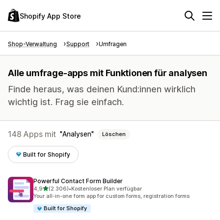
Shopify App Store
Shop-Verwaltung
Support
Umfragen
Alle umfrage-apps mit Funktionen für analysen
Finde heraus, was deinen Kund:innen wirklich
wichtig ist. Frag sie einfach.
148 Apps mit
Analysen
Löschen
Built for Shopify
Powerful Contact Form Builder
von 5 Sternen
4,9
(2.306)
•
Kostenloser Plan verfügbar
2306 Rezensionen insgesamt
Your all-in-one form app for custom forms, registration forms
Built for Shopify