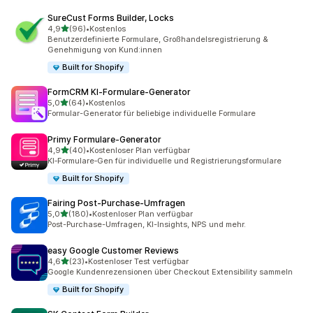
SureCust Forms Builder, Locks
von 5 Sternen
4,9
(96)
•
Kostenlos
96 Rezensionen insgesamt
Benutzerdefinierte Formulare, Großhandelsregistrierung &
Genehmigung von Kund:innen
Built for Shopify
FormCRM KI‑Formulare‑Generator
von 5 Sternen
5,0
(64)
•
Kostenlos
64 Rezensionen insgesamt
Formular-Generator für beliebige individuelle Formulare
Primy Formulare‑Generator
von 5 Sternen
4,9
(40)
•
Kostenloser Plan verfügbar
40 Rezensionen insgesamt
KI‑Formulare‑Gen für individuelle und Registrierungsformulare
Built for Shopify
Fairing Post‑Purchase‑Umfragen
von 5 Sternen
5,0
(180)
•
Kostenloser Plan verfügbar
180 Rezensionen insgesamt
Post-Purchase-Umfragen, KI-Insights, NPS und mehr.
easy Google Customer Reviews
von 5 Sternen
4,6
(23)
•
Kostenloser Test verfügbar
23 Rezensionen insgesamt
Google Kundenrezensionen über Checkout Extensibility sammeln
Built for Shopify