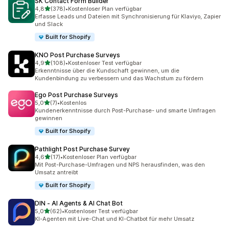
SK Contact Form Builder
von 5 Sternen
4,8
(378)
•
Kostenloser Plan verfügbar
378 Rezensionen insgesamt
Erfasse Leads und Dateien mit Synchronisierung für Klaviyo, Zapier
und Slack
Built for Shopify
KNO Post Purchase Surveys
von 5 Sternen
4,9
(108)
•
Kostenloser Test verfügbar
108 Rezensionen insgesamt
Erkenntnisse über die Kundschaft gewinnen, um die
Kundenbindung zu verbessern und das Wachstum zu fördern
Ego Post Purchase Surveys
von 5 Sternen
5,0
(7)
•
Kostenlos
7 Rezensionen insgesamt
Kundenerkenntnisse durch Post-Purchase- und smarte Umfragen
gewinnen
Built for Shopify
Pathlight Post Purchase Survey
von 5 Sternen
4,6
(17)
•
Kostenloser Plan verfügbar
17 Rezensionen insgesamt
Mit Post-Purchase-Umfragen und NPS herausfinden, was den
Umsatz antreibt
Built for Shopify
DIN ‑ AI Agents & AI Chat Bot
von 5 Sternen
5,0
(62)
•
Kostenloser Test verfügbar
62 Rezensionen insgesamt
KI-Agenten mit Live-Chat und KI-Chatbot für mehr Umsatz