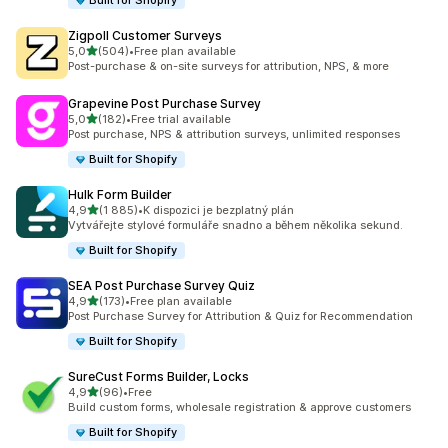
Built for Shopify
Zigpoll Customer Surveys
z 5 hvězd
5,0
(504)
•
Free plan available
Celkový počet recenzí: 504
Post-purchase & on-site surveys for attribution, NPS, & more
Grapevine Post Purchase Survey
z 5 hvězd
5,0
(182)
•
Free trial available
Celkový počet recenzí: 182
Post purchase, NPS & attribution surveys, unlimited responses
Built for Shopify
Hulk Form Builder
z 5 hvězd
4,9
(1 885)
•
K dispozici je bezplatný plán
Celkový počet recenzí: 1885
Vytvářejte stylové formuláře snadno a během několika sekund.
Built for Shopify
SEA Post Purchase Survey Quiz
z 5 hvězd
4,9
(173)
•
Free plan available
Celkový počet recenzí: 173
Post Purchase Survey for Attribution & Quiz for Recommendation
Built for Shopify
SureCust Forms Builder, Locks
z 5 hvězd
4,9
(96)
•
Free
Celkový počet recenzí: 96
Build custom forms, wholesale registration & approve customers
Built for Shopify