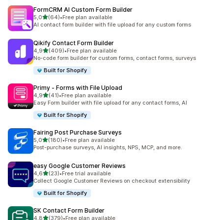
FormCRM AI Custom Form Builder
z 5 hvězd
5,0
(64)
•
Free plan available
Celkový počet recenzí: 64
AI contact form builder with file upload for any custom forms
Qikify Contact Form Builder
z 5 hvězd
4,9
(409)
•
Free plan available
Celkový počet recenzí: 409
No-code form builder for custom forms, contact forms, surveys
Built for Shopify
Primy ‑ Forms with File Upload
z 5 hvězd
4,9
(41)
•
Free plan available
Celkový počet recenzí: 41
Easy Form builder with file upload for any contact forms, AI
Built for Shopify
Fairing Post Purchase Surveys
z 5 hvězd
5,0
(180)
•
Free plan available
Celkový počet recenzí: 180
Post-purchase surveys, AI insights, NPS, MCP, and more.
easy Google Customer Reviews
z 5 hvězd
4,6
(23)
•
Free trial available
Celkový počet recenzí: 23
Collect Google Customer Reviews on checkout extensibility
Built for Shopify
SK Contact Form Builder
z 5 hvězd
4,8
(379)
•
Free plan available