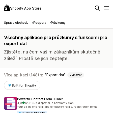
Shopify App Store
Správa obchodu
Podpora
Průzkumy
Všechny aplikace pro průzkumy s funkcemi pro
export dat
Zjistěte, na čem vašim zákazníkům skutečně
záleží. Prostě se jich zeptejte.
Více aplikací (148) s:
Export dat
Vymazat
Built for Shopify
Powerful Contact Form Builder
z 5 hvězd
4,9
(2 312)
•
K dispozici je bezplatný plán
Celkový počet recenzí: 2312
Your all-in-one form app for custom forms, registration forms