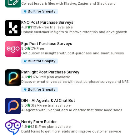
Celkový počet recenzí: 379
Collect leads & files with Klaviyo, Zapier and Slack sync
Built for Shopify
KNO Post Purchase Surveys
z 5 hvězd
4,9
(109)
•
Free trial available
Celkový počet recenzí: 109
Unlock customer insights to improve retention and drive growth
Ego Post Purchase Surveys
z 5 hvězd
5,0
(7)
•
Free
Celkový počet recenzí: 7
Get customer insights with post-purchase and smart surveys
Built for Shopify
Pathlight Post Purchase Survey
z 5 hvězd
4,6
(17)
•
Free plan available
Celkový počet recenzí: 17
Discover what drives sales with post purchase surveys and NPS
Built for Shopify
DIN ‑ AI Agents & AI Chat Bot
z 5 hvězd
5,0
(62)
•
Free trial available
Celkový počet recenzí: 62
AI agents with livechat and AI chatbot that drive more sales
Nerdy Form Builder
z 5 hvězd
4,9
(21)
•
Free plan available
Celkový počet recenzí: 21
Build forms to get more leads and improve customer service