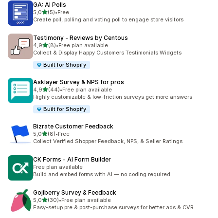
GA: AI Polls
z 5 hvězd
5,0
(5)
•
Free
Celkový počet recenzí: 5
Create poll, polling and voting poll to engage store visitors
Testimony ‑ Reviews by Centous
z 5 hvězd
4,9
(8)
•
Free plan available
Celkový počet recenzí: 8
Collect & Display Happy Customers Testimonials Widgets
Built for Shopify
Asklayer Survey & NPS for pros
z 5 hvězd
4,9
(44)
•
Free plan available
Celkový počet recenzí: 44
Highly customizable & low-friction surveys get more answers
Built for Shopify
Bizrate Customer Feedback
z 5 hvězd
5,0
(8)
•
Free
Celkový počet recenzí: 8
Collect Verified Shopper Feedback, NPS, & Seller Ratings
CK Forms ‑ AI Form Builder
Free plan available
Build and embed forms with AI — no coding required.
Gojiberry Survey & Feedback
z 5 hvězd
5,0
(30)
•
Free plan available
Celkový počet recenzí: 30
Easy-setup pre & post-purchase surveys for better ads & CVR