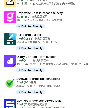
星（满分 5 星）
5.0
(502)
•
提供免费套餐
总共 502 条评论
用于归因、NPS 及其他用途的购后和站内问卷调查
Grapevine Post Purchase Survey
星（满分 5 星）
5.0
(182)
•
提供免费试用
总共 182 条评论
购后、NPS 和归因调查，无限回复数量
Built for Shopify
Hulk Form Builder
星（满分 5 星）
4.9
(1,885)
•
提供免费套餐
总共 1885 条评论
轻松创建时尚的表格，只需几秒钟。
Built for Shopify
Qikify Contact Form Builder
星（满分 5 星）
4.9
(409)
•
提供免费套餐
总共 409 条评论
适用于自定义表单、联系表单和问卷调查的无代码表单生成器
Built for Shopify
SureCust Forms Builder, Locks
星（满分 5 星）
4.9
(96)
•
免费
总共 96 条评论
构建自定义表单、批发注册和审批客户
Built for Shopify
SEA Post Purchase Survey Quiz
星（满分 5 星）
4.9
(172)
•
提供免费套餐
总共 172 条评论