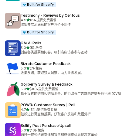
Built for Shopify
Testimony ‑ Reviews by Centous
星（满分 5 星）
4.9
(8)
•
提供免费套餐
总共 8 条评论
收集并展示满意的客户评价小组件
Built for Shopify
GA: AI Polls
星（满分 5 星）
5.0
(5)
•
免费
总共 5 条评论
创建各类投票和问卷，吸引商店访客参与互动
Bizrate Customer Feedback
星（满分 5 星）
5.0
(7)
•
免费
总共 7 条评论
收集反馈，获取强大洞察，助力业务发展。
Gojiberry Survey & Feedback
星（满分 5 星）
5.0
(30)
•
提供免费套餐
总共 30 条评论
易于设置的购前和购后调查，助力改善广告效果并提升转化率 (CVR)
POWR: Customer Survey | Poll
星（满分 5 星）
4.7
(51)
•
提供免费套餐
总共 51 条评论
轻松进行调查和投票，获取客户反馈和数据分析
Sellify Post Purchase Upsell
星（满分 5 星）
5.0
(16)
•
免费
总共 16 条评论
通过一键式结账页追加销售和感谢页优惠提高客单价