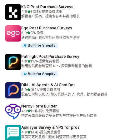
KNO Post Purchase Surveys
星（满分 5 星）
4.9
(108)
•
提供免费试用
总共 108 条评论
解锁客户洞察，提高留存率并推动增长
Ego Post Purchase Surveys
星（满分 5 星）
5.0
(7)
•
免费
总共 7 条评论
通过购后问卷和智能问卷获取客户洞察
Built for Shopify
Pathlight Post Purchase Survey
星（满分 5 星）
4.6
(17)
•
提供免费套餐
总共 17 条评论
利用购后问卷调查和 NPS 探索推动销售的因素
Built for Shopify
DIN ‑ AI Agents & AI Chat Bot
星（满分 5 星）
5.0
(62)
•
提供免费试用
总共 62 条评论
配备实时聊天和 AI 聊天机器人的 AI 代理，助力提高销量
Nerdy Form Builder
星（满分 5 星）
4.9
(21)
•
提供免费套餐
总共 21 条评论
构建表单以获取更多潜在客户并提升客户服务质量
Asklayer Survey & NPS for pros
星（满分 5 星）
4.9
(44)
•
提供免费套餐
总共 44 条评论
高度可定制且低门槛的调查可获得更多答案