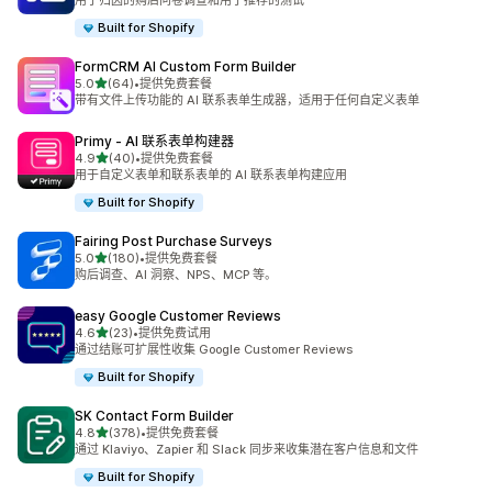
用于归因的购后问卷调查和用于推荐的测试
Built for Shopify
FormCRM AI Custom Form Builder
星（满分 5 星）
5.0
(64)
•
提供免费套餐
总共 64 条评论
带有文件上传功能的 AI 联系表单生成器，适用于任何自定义表单
Primy ‑ AI 联系表单构建器
星（满分 5 星）
4.9
(40)
•
提供免费套餐
总共 40 条评论
用于自定义表单和联系表单的 AI 联系表单构建应用
Built for Shopify
Fairing Post Purchase Surveys
星（满分 5 星）
5.0
(180)
•
提供免费套餐
总共 180 条评论
购后调查、AI 洞察、NPS、MCP 等。
easy Google Customer Reviews
星（满分 5 星）
4.6
(23)
•
提供免费试用
总共 23 条评论
通过结账可扩展性收集 Google Customer Reviews
Built for Shopify
SK Contact Form Builder
星（满分 5 星）
4.8
(378)
•
提供免费套餐
总共 378 条评论
通过 Klaviyo、Zapier 和 Slack 同步来收集潜在客户信息和文件
Built for Shopify