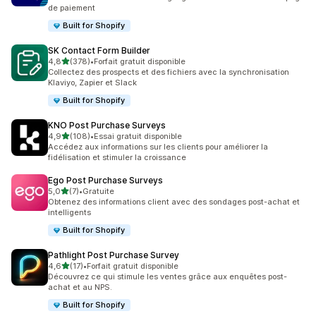
de paiement
Built for Shopify
SK Contact Form Builder
étoile(s) sur 5
4,8
(378)
•
Forfait gratuit disponible
378 avis au total
Collectez des prospects et des fichiers avec la synchronisation
Klaviyo, Zapier et Slack
Built for Shopify
KNO Post Purchase Surveys
étoile(s) sur 5
4,9
(108)
•
Essai gratuit disponible
108 avis au total
Accédez aux informations sur les clients pour améliorer la
fidélisation et stimuler la croissance
Ego Post Purchase Surveys
étoile(s) sur 5
5,0
(7)
•
Gratuite
7 avis au total
Obtenez des informations client avec des sondages post-achat et
intelligents
Built for Shopify
Pathlight Post Purchase Survey
étoile(s) sur 5
4,6
(17)
•
Forfait gratuit disponible
17 avis au total
Découvrez ce qui stimule les ventes grâce aux enquêtes post-
achat et au NPS.
Built for Shopify