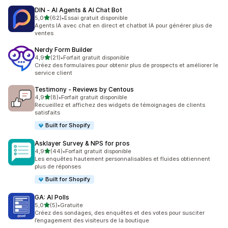
DIN ‑ AI Agents & AI Chat Bot
étoile(s) sur 5
5,0
(62)
•
Essai gratuit disponible
62 avis au total
Agents IA avec chat en direct et chatbot IA pour générer plus de
ventes
Nerdy Form Builder
étoile(s) sur 5
4,9
(21)
•
Forfait gratuit disponible
21 avis au total
Créez des formulaires pour obtenir plus de prospects et améliorer le
service client
Testimony ‑ Reviews by Centous
étoile(s) sur 5
4,9
(8)
•
Forfait gratuit disponible
8 avis au total
Recueillez et affichez des widgets de témoignages de clients
satisfaits
Built for Shopify
Asklayer Survey & NPS for pros
étoile(s) sur 5
4,9
(44)
•
Forfait gratuit disponible
44 avis au total
Les enquêtes hautement personnalisables et fluides obtiennent
plus de réponses
Built for Shopify
GA: AI Polls
étoile(s) sur 5
5,0
(5)
•
Gratuite
5 avis au total
Créez des sondages, des enquêtes et des votes pour susciter
l’engagement des visiteurs de la boutique