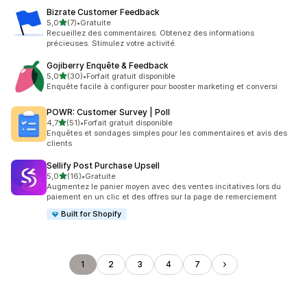
Bizrate Customer Feedback
étoile(s) sur 5
5,0
(7)
•
Gratuite
7 avis au total
Recueillez des commentaires. Obtenez des informations
précieuses. Stimulez votre activité.
Gojiberry Enquête & Feedback
étoile(s) sur 5
5,0
(30)
•
Forfait gratuit disponible
30 avis au total
Enquête facile à configurer pour booster marketing et conversi
POWR: Customer Survey | Poll
étoile(s) sur 5
4,7
(51)
•
Forfait gratuit disponible
51 avis au total
Enquêtes et sondages simples pour les commentaires et avis des
clients
Sellify Post Purchase Upsell
étoile(s) sur 5
5,0
(16)
•
Gratuite
16 avis au total
Augmentez le panier moyen avec des ventes incitatives lors du
paiement en un clic et des offres sur la page de remerciement
Built for Shopify
1
2
3
4
7