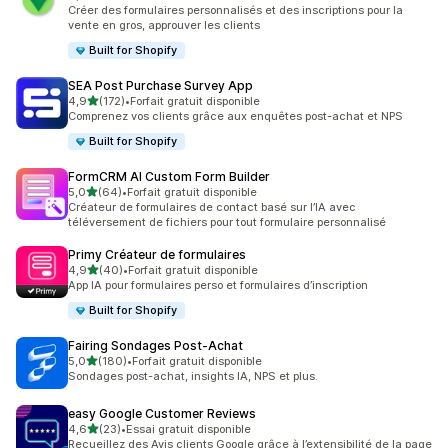
96 avis au total
Créer des formulaires personnalisés et des inscriptions pour la
vente en gros, approuver les clients
Built for Shopify
SEA Post Purchase Survey App
étoile(s) sur 5
4,9
(172)
•
Forfait gratuit disponible
172 avis au total
Comprenez vos clients grâce aux enquêtes post-achat et NPS
Built for Shopify
FormCRM AI Custom Form Builder
étoile(s) sur 5
5,0
(64)
•
Forfait gratuit disponible
64 avis au total
Créateur de formulaires de contact basé sur l’IA avec
téléversement de fichiers pour tout formulaire personnalisé
Primy Créateur de formulaires
étoile(s) sur 5
4,9
(40)
•
Forfait gratuit disponible
40 avis au total
App IA pour formulaires perso et formulaires d’inscription
Built for Shopify
Fairing Sondages Post‑Achat
étoile(s) sur 5
5,0
(180)
•
Forfait gratuit disponible
180 avis au total
Sondages post-achat, insights IA, NPS et plus.
easy Google Customer Reviews
étoile(s) sur 5
4,6
(23)
•
Essai gratuit disponible
23 avis au total
Recueillez des Avis clients Google grâce à l’extensibilité de la page