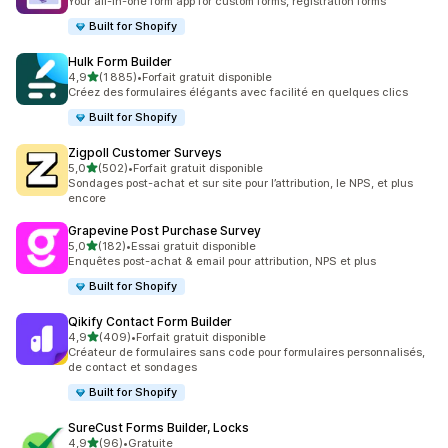
Your all-in-one form app for custom forms, registration forms
Built for Shopify
Hulk Form Builder
étoile(s) sur 5
4,9
(1 885)
•
Forfait gratuit disponible
1885 avis au total
Créez des formulaires élégants avec facilité en quelques clics
Built for Shopify
Zigpoll Customer Surveys
étoile(s) sur 5
5,0
(502)
•
Forfait gratuit disponible
502 avis au total
Sondages post-achat et sur site pour l’attribution, le NPS, et plus
encore
Grapevine Post Purchase Survey
étoile(s) sur 5
5,0
(182)
•
Essai gratuit disponible
182 avis au total
Enquêtes post-achat & email pour attribution, NPS et plus
Built for Shopify
Qikify Contact Form Builder
étoile(s) sur 5
4,9
(409)
•
Forfait gratuit disponible
409 avis au total
Créateur de formulaires sans code pour formulaires personnalisés,
de contact et sondages
Built for Shopify
SureCust Forms Builder, Locks
étoile(s) sur 5
4,9
(96)
•
Gratuite