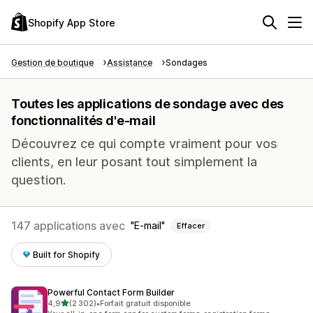
Shopify App Store
Gestion de boutique
Assistance
Sondages
Toutes les applications de sondage avec des
fonctionnalités d'e-mail
Découvrez ce qui compte vraiment pour vos
clients, en leur posant tout simplement la
question.
147 applications avec
E-mail
Effacer
Built for Shopify
Powerful Contact Form Builder
étoile(s) sur 5
4,9
(2 302)
•
Forfait gratuit disponible
2302 avis au total