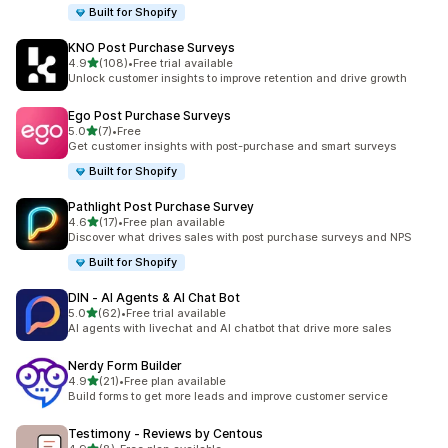
Built for Shopify
KNO Post Purchase Surveys
별 5개 중
4.9
(108)
•
Free trial available
총 리뷰 108개
Unlock customer insights to improve retention and drive growth
Ego Post Purchase Surveys
별 5개 중
5.0
(7)
•
Free
총 리뷰 7개
Get customer insights with post-purchase and smart surveys
Built for Shopify
Pathlight Post Purchase Survey
별 5개 중
4.6
(17)
•
Free plan available
총 리뷰 17개
Discover what drives sales with post purchase surveys and NPS
Built for Shopify
DIN ‑ AI Agents & AI Chat Bot
별 5개 중
5.0
(62)
•
Free trial available
총 리뷰 62개
AI agents with livechat and AI chatbot that drive more sales
Nerdy Form Builder
별 5개 중
4.9
(21)
•
Free plan available
총 리뷰 21개
Build forms to get more leads and improve customer service
Testimony ‑ Reviews by Centous