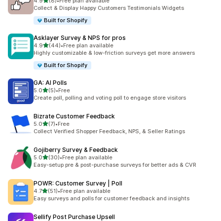
별 5개 중
4.9
(8)
•
Free plan available
총 리뷰 8개
Collect & Display Happy Customers Testimonials Widgets
Built for Shopify
Asklayer Survey & NPS for pros
별 5개 중
4.9
(44)
•
Free plan available
총 리뷰 44개
Highly customizable & low-friction surveys get more answers
Built for Shopify
GA: AI Polls
별 5개 중
5.0
(5)
•
Free
총 리뷰 5개
Create poll, polling and voting poll to engage store visitors
Bizrate Customer Feedback
별 5개 중
5.0
(7)
•
Free
총 리뷰 7개
Collect Verified Shopper Feedback, NPS, & Seller Ratings
Gojiberry Survey & Feedback
별 5개 중
5.0
(30)
•
Free plan available
총 리뷰 30개
Easy-setup pre & post-purchase surveys for better ads & CVR
POWR: Customer Survey | Poll
별 5개 중
4.7
(51)
•
Free plan available
총 리뷰 51개
Easy surveys and polls for customer feedback and insights
Sellify Post Purchase Upsell