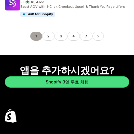
별 5개 중
5.0
(16)
•
Free
총 리뷰 16개
Boost AOV with 1-Click Checkout Upsell & Thank You Page offers
Built for Shopify
1
2
3
4
7
앱을 추가하시겠어요?
Shopify 3일 무료 체험