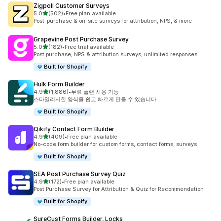
Zigpoll Customer Surveys
별 5개 중
5.0
(502)
•
Free plan available
총 리뷰 502개
Post-purchase & on-site surveys for attribution, NPS, & more
Grapevine Post Purchase Survey
별 5개 중
5.0
(182)
•
Free trial available
총 리뷰 182개
Post purchase, NPS & attribution surveys, unlimited responses
Built for Shopify
Hulk Form Builder
별 5개 중
4.9
(1,886)
•
무료 플랜 사용 가능
총 리뷰 1886개
스타일리시한 양식을 쉽고 빠르게 만들 수 있습니다.
Built for Shopify
Qikify Contact Form Builder
별 5개 중
4.9
(409)
•
Free plan available
총 리뷰 409개
No-code form builder for custom forms, contact forms, surveys
Built for Shopify
SEA Post Purchase Survey Quiz
별 5개 중
4.9
(172)
•
Free plan available
총 리뷰 172개
Post Purchase Survey for Attribution & Quiz for Recommendation
Built for Shopify
SureCust Forms Builder, Locks