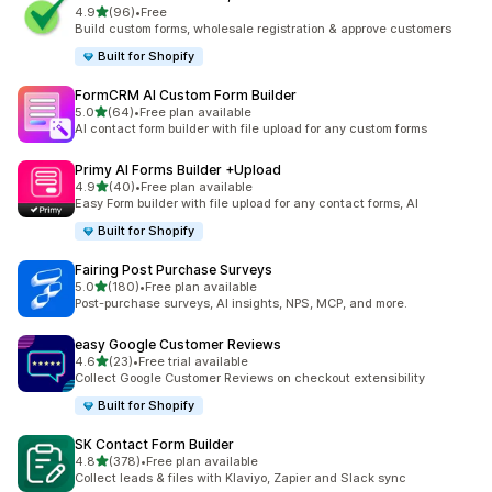
별 5개 중
4.9
(96)
•
Free
총 리뷰 96개
Build custom forms, wholesale registration & approve customers
Built for Shopify
FormCRM AI Custom Form Builder
별 5개 중
5.0
(64)
•
Free plan available
총 리뷰 64개
AI contact form builder with file upload for any custom forms
Primy AI Forms Builder +Upload
별 5개 중
4.9
(40)
•
Free plan available
총 리뷰 40개
Easy Form builder with file upload for any contact forms, AI
Built for Shopify
Fairing Post Purchase Surveys
별 5개 중
5.0
(180)
•
Free plan available
총 리뷰 180개
Post-purchase surveys, AI insights, NPS, MCP, and more.
easy Google Customer Reviews
별 5개 중
4.6
(23)
•
Free trial available
총 리뷰 23개
Collect Google Customer Reviews on checkout extensibility
Built for Shopify
SK Contact Form Builder
별 5개 중
4.8
(378)
•
Free plan available
총 리뷰 378개
Collect leads & files with Klaviyo, Zapier and Slack sync