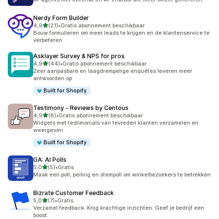
Nerdy Form Builder
van 5 sterren
4,9
(21)
•
Gratis abonnement beschikbaar
21 recensies in totaal
Bouw formulieren om meer leads te krijgen en de klantenservice te
verbeteren
Asklayer Survey & NPS for pros
van 5 sterren
4,9
(44)
•
Gratis abonnement beschikbaar
44 recensies in totaal
Zeer aanpasbare en laagdrempelige enquêtes leveren meer
antwoorden op
Built for Shopify
Testimony ‑ Reviews by Centous
van 5 sterren
4,9
(8)
•
Gratis abonnement beschikbaar
8 recensies in totaal
Widgets met testimonials van tevreden klanten verzamelen en
weergeven
Built for Shopify
GA: AI Polls
van 5 sterren
5,0
(5)
•
Gratis
5 recensies in totaal
Maak een poll, peiling en stempoll om winkelbezoekers te betrekken
Bizrate Customer Feedback
van 5 sterren
5,0
(7)
•
Gratis
7 recensies in totaal
Verzamel feedback. Krijg krachtige inzichten. Geef je bedrijf een
boost.