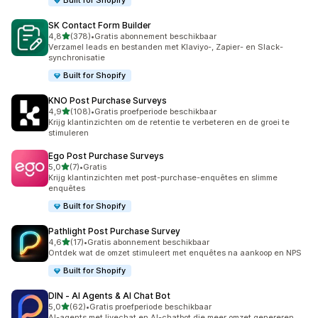
Built for Shopify
SK Contact Form Builder
van 5 sterren
4,8
(378)
•
Gratis abonnement beschikbaar
378 recensies in totaal
Verzamel leads en bestanden met Klaviyo-, Zapier- en Slack-
synchronisatie
Built for Shopify
KNO Post Purchase Surveys
van 5 sterren
4,9
(108)
•
Gratis proefperiode beschikbaar
108 recensies in totaal
Krijg klantinzichten om de retentie te verbeteren en de groei te
stimuleren
Ego Post Purchase Surveys
van 5 sterren
5,0
(7)
•
Gratis
7 recensies in totaal
Krijg klantinzichten met post-purchase-enquêtes en slimme
enquêtes
Built for Shopify
Pathlight Post Purchase Survey
van 5 sterren
4,6
(17)
•
Gratis abonnement beschikbaar
17 recensies in totaal
Ontdek wat de omzet stimuleert met enquêtes na aankoop en NPS
Built for Shopify
DIN ‑ AI Agents & AI Chat Bot
van 5 sterren
5,0
(62)
•
Gratis proefperiode beschikbaar
62 recensies in totaal
AI-agents met livechat en AI-chatbot die meer omzet genereren