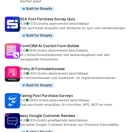
klanten goed
Built for Shopify
SEA Post Purchase Survey Quiz
van 5 sterren
4,9
(172)
•
Gratis abonnement beschikbaar
172 recensies in totaal
Post-purchase-enquête voor attributie en quiz voor aanbevelingen
Built for Shopify
FormCRM AI Custom Form Builder
van 5 sterren
5,0
(64)
•
Gratis abonnement beschikbaar
64 recensies in totaal
AI-contactformulierbouwer met bestandsupload voor alle
aangepaste formulieren
Primy AI Formulierbouwer
van 5 sterren
4,9
(40)
•
Gratis abonnement beschikbaar
40 recensies in totaal
AI-formulierbouwer voor maatwerk- en registratieformulieren
Built for Shopify
Fairing Post Purchase Surveys
van 5 sterren
5,0
(180)
•
Gratis abonnement beschikbaar
180 recensies in totaal
Post-purchase-enquêtes, AI-inzichten, NPS, MCP en meer.
easy Google Customer Reviews
van 5 sterren
4,6
(23)
•
Gratis proefperiode beschikbaar
23 recensies in totaal
Verzamel Google Customer Reviews via Checkout Extensibility