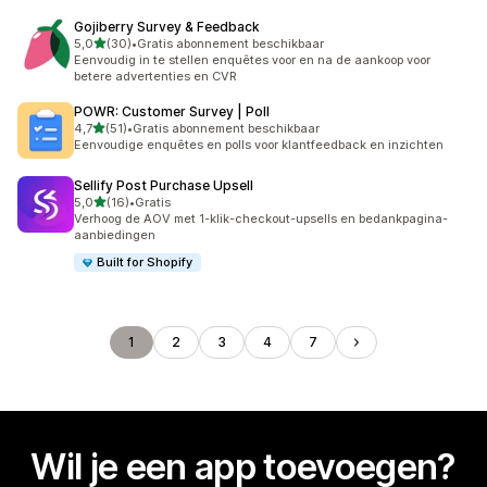
Gojiberry Survey & Feedback
van 5 sterren
5,0
(30)
•
Gratis abonnement beschikbaar
30 recensies in totaal
Eenvoudig in te stellen enquêtes voor en na de aankoop voor
betere advertenties en CVR
POWR: Customer Survey | Poll
van 5 sterren
4,7
(51)
•
Gratis abonnement beschikbaar
51 recensies in totaal
Eenvoudige enquêtes en polls voor klantfeedback en inzichten
Sellify Post Purchase Upsell
van 5 sterren
5,0
(16)
•
Gratis
16 recensies in totaal
Verhoog de AOV met 1-klik-checkout-upsells en bedankpagina-
aanbiedingen
Built for Shopify
1
2
3
4
7
Wil je een app toevoegen?