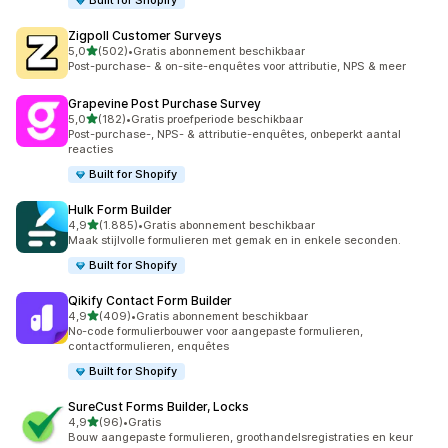
Built for Shopify
Zigpoll Customer Surveys
van 5 sterren
5,0
(502)
•
Gratis abonnement beschikbaar
502 recensies in totaal
Post-purchase- & on-site-enquêtes voor attributie, NPS & meer
Grapevine Post Purchase Survey
van 5 sterren
5,0
(182)
•
Gratis proefperiode beschikbaar
182 recensies in totaal
Post-purchase-, NPS- & attributie-enquêtes, onbeperkt aantal
reacties
Built for Shopify
Hulk Form Builder
van 5 sterren
4,9
(1.885)
•
Gratis abonnement beschikbaar
1885 recensies in totaal
Maak stijlvolle formulieren met gemak en in enkele seconden.
Built for Shopify
Qikify Contact Form Builder
van 5 sterren
4,9
(409)
•
Gratis abonnement beschikbaar
409 recensies in totaal
No-code formulierbouwer voor aangepaste formulieren,
contactformulieren, enquêtes
Built for Shopify
SureCust Forms Builder, Locks
van 5 sterren
4,9
(96)
•
Gratis
96 recensies in totaal
Bouw aangepaste formulieren, groothandelsregistraties en keur