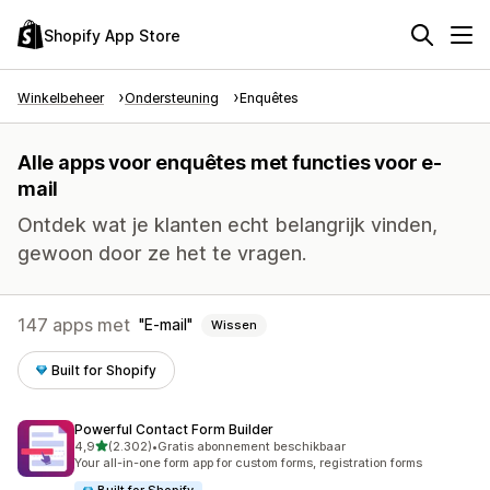
Shopify App Store
Winkelbeheer
Ondersteuning
Enquêtes
Alle apps voor enquêtes met functies voor e-
mail
Ontdek wat je klanten echt belangrijk vinden,
gewoon door ze het te vragen.
147 apps met
E-mail
Wissen
Built for Shopify
Powerful Contact Form Builder
van 5 sterren
4,9
(2.302)
•
Gratis abonnement beschikbaar
2302 recensies in totaal
Your all-in-one form app for custom forms, registration forms