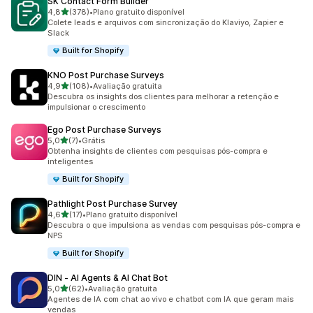
SK Contact Form Builder
de 5 estrelas
4,8
(378)
•
Plano gratuito disponível
378 avaliações ao todo
Colete leads e arquivos com sincronização do Klaviyo, Zapier e
Slack
Built for Shopify
KNO Post Purchase Surveys
de 5 estrelas
4,9
(108)
•
Avaliação gratuita
108 avaliações ao todo
Descubra os insights dos clientes para melhorar a retenção e
impulsionar o crescimento
Ego Post Purchase Surveys
de 5 estrelas
5,0
(7)
•
Grátis
7 avaliações ao todo
Obtenha insights de clientes com pesquisas pós-compra e
inteligentes
Built for Shopify
Pathlight Post Purchase Survey
de 5 estrelas
4,6
(17)
•
Plano gratuito disponível
17 avaliações ao todo
Descubra o que impulsiona as vendas com pesquisas pós-compra e
NPS
Built for Shopify
DIN ‑ AI Agents & AI Chat Bot
de 5 estrelas
5,0
(62)
•
Avaliação gratuita
62 avaliações ao todo
Agentes de IA com chat ao vivo e chatbot com IA que geram mais
vendas