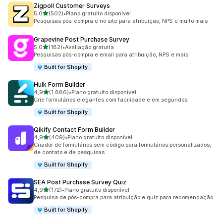
Zigpoll Customer Surveys
de 5 estrelas
5,0
(502)
•
Plano gratuito disponível
502 avaliações ao todo
Pesquisas pós-compra e no site para atribuição, NPS e muito mais
Grapevine Post Purchase Survey
de 5 estrelas
5,0
(182)
•
Avaliação gratuita
182 avaliações ao todo
Pesquisas pós-compra e email para atribuição, NPS e mais
Built for Shopify
Hulk Form Builder
de 5 estrelas
4,9
(1.886)
•
Plano gratuito disponível
1886 avaliações ao todo
Crie formulários elegantes com facilidade e em segundos.
Built for Shopify
Qikify Contact Form Builder
de 5 estrelas
4,9
(409)
•
Plano gratuito disponível
409 avaliações ao todo
Criador de formulários sem código para formulários personalizados,
de contato e de pesquisas
Built for Shopify
SEA Post Purchase Survey Quiz
de 5 estrelas
4,9
(172)
•
Plano gratuito disponível
172 avaliações ao todo
Pesquisa de pós-compra para atribuição e quiz para recomendação
Built for Shopify