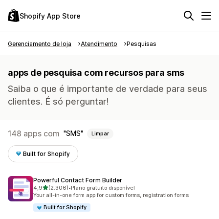
Shopify App Store
Gerenciamento de loja
Atendimento
Pesquisas
apps de pesquisa com recursos para sms
Saiba o que é importante de verdade para seus
clientes. É só perguntar!
148 apps com
SMS
Limpar
Built for Shopify
Powerful Contact Form Builder
de 5 estrelas
4,9
(2.306)
•
Plano gratuito disponível
2306 avaliações ao todo
Your all-in-one form app for custom forms, registration forms
Built for Shopify