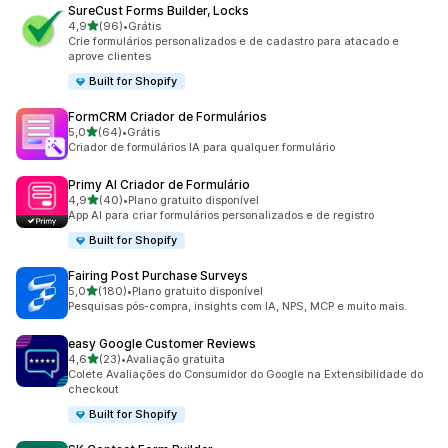
SureCust Forms Builder, Locks
de 5 estrelas
4,9
(96)
•
Grátis
96 avaliações ao todo
Crie formulários personalizados e de cadastro para atacado e
aprove clientes
Built for Shopify
FormCRM Criador de Formulários
de 5 estrelas
5,0
(64)
•
Grátis
64 avaliações ao todo
Criador de formulários IA para qualquer formulário
Primy AI Criador de Formulário
de 5 estrelas
4,9
(40)
•
Plano gratuito disponível
40 avaliações ao todo
App AI para criar formulários personalizados e de registro
Built for Shopify
Fairing Post Purchase Surveys
de 5 estrelas
5,0
(180)
•
Plano gratuito disponível
180 avaliações ao todo
Pesquisas pós-compra, insights com IA, NPS, MCP e muito mais.
easy Google Customer Reviews
de 5 estrelas
4,6
(23)
•
Avaliação gratuita
23 avaliações ao todo
Colete Avaliações do Consumidor do Google na Extensibilidade do
checkout
Built for Shopify