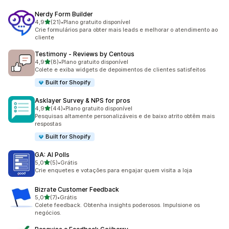
Nerdy Form Builder
de 5 estrelas
4,9
(21)
•
Plano gratuito disponível
21 avaliações ao todo
Crie formulários para obter mais leads e melhorar o atendimento ao
cliente
Testimony ‑ Reviews by Centous
de 5 estrelas
4,9
(8)
•
Plano gratuito disponível
8 avaliações ao todo
Colete e exiba widgets de depoimentos de clientes satisfeitos
Built for Shopify
Asklayer Survey & NPS for pros
de 5 estrelas
4,9
(44)
•
Plano gratuito disponível
44 avaliações ao todo
Pesquisas altamente personalizáveis e de baixo atrito obtêm mais
respostas
Built for Shopify
GA: AI Polls
de 5 estrelas
5,0
(5)
•
Grátis
5 avaliações ao todo
Crie enquetes e votações para engajar quem visita a loja
Bizrate Customer Feedback
de 5 estrelas
5,0
(7)
•
Grátis
7 avaliações ao todo
Colete feedback. Obtenha insights poderosos. Impulsione os
negócios.