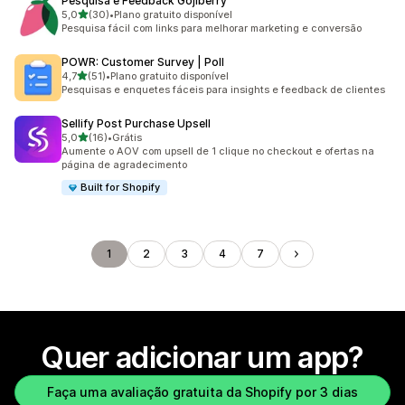
Pesquisa e Feedback Gojiberry
de 5 estrelas
5,0
(30)
•
Plano gratuito disponível
30 avaliações ao todo
Pesquisa fácil com links para melhorar marketing e conversão
POWR: Customer Survey | Poll
de 5 estrelas
4,7
(51)
•
Plano gratuito disponível
51 avaliações ao todo
Pesquisas e enquetes fáceis para insights e feedback de clientes
Sellify Post Purchase Upsell
de 5 estrelas
5,0
(16)
•
Grátis
16 avaliações ao todo
Aumente o AOV com upsell de 1 clique no checkout e ofertas na
página de agradecimento
Built for Shopify
1
2
3
4
7
Quer adicionar um app?
Faça uma avaliação gratuita da Shopify por 3 dias