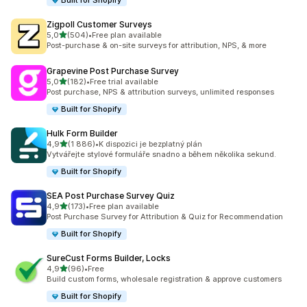
Built for Shopify
Zigpoll Customer Surveys
z 5 hvězd
5,0
(504)
•
Free plan available
Celkový počet recenzí: 504
Post-purchase & on-site surveys for attribution, NPS, & more
Grapevine Post Purchase Survey
z 5 hvězd
5,0
(182)
•
Free trial available
Celkový počet recenzí: 182
Post purchase, NPS & attribution surveys, unlimited responses
Built for Shopify
Hulk Form Builder
z 5 hvězd
4,9
(1 886)
•
K dispozici je bezplatný plán
Celkový počet recenzí: 1886
Vytvářejte stylové formuláře snadno a během několika sekund.
Built for Shopify
SEA Post Purchase Survey Quiz
z 5 hvězd
4,9
(173)
•
Free plan available
Celkový počet recenzí: 173
Post Purchase Survey for Attribution & Quiz for Recommendation
Built for Shopify
SureCust Forms Builder, Locks
z 5 hvězd
4,9
(96)
•
Free
Celkový počet recenzí: 96
Build custom forms, wholesale registration & approve customers
Built for Shopify