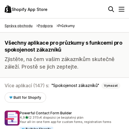
Shopify App Store
Správa obchodu
Podpora
Průzkumy
Všechny aplikace pro průzkumy s funkcemi pro
spokojenost zákazníků
Zjistěte, na čem vašim zákazníkům skutečně
záleží. Prostě se jich zeptejte.
Více aplikací (147) s:
Spokojenost zákazníků
Vymazat
Built for Shopify
Powerful Contact Form Builder
z 5 hvězd
4,9
(2 311)
•
K dispozici je bezplatný plán
Celkový počet recenzí: 2311
Your all-in-one form app for custom forms, registration forms