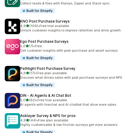
Celkový počet recenzí: 379
Collect leads & files with Klaviyo, Zapier and Slack sync
Built for Shopify
KNO Post Purchase Surveys
z 5 hvězd
4,9
(109)
•
Free trial available
Celkový počet recenzí: 109
Unlock customer insights to improve retention and drive growth
Ego Post Purchase Surveys
z 5 hvězd
5,0
(7)
•
Free
Celkový počet recenzí: 7
Get customer insights with post-purchase and smart surveys
Built for Shopify
Pathlight Post Purchase Survey
z 5 hvězd
4,6
(17)
•
Free plan available
Celkový počet recenzí: 17
Discover what drives sales with post purchase surveys and NPS
Built for Shopify
DIN ‑ AI Agents & AI Chat Bot
z 5 hvězd
5,0
(62)
•
Free trial available
Celkový počet recenzí: 62
AI agents with livechat and AI chatbot that drive more sales
Asklayer Survey & NPS for pros
z 5 hvězd
4,9
(44)
•
Free plan available
Celkový počet recenzí: 44
Highly customizable & low-friction surveys get more answers
Built for Shopify