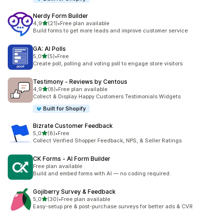
Nerdy Form Builder
z 5 hvězd
4,9
(21)
•
Free plan available
Celkový počet recenzí: 21
Build forms to get more leads and improve customer service
GA: AI Polls
z 5 hvězd
5,0
(5)
•
Free
Celkový počet recenzí: 5
Create poll, polling and voting poll to engage store visitors
Testimony ‑ Reviews by Centous
z 5 hvězd
4,9
(8)
•
Free plan available
Celkový počet recenzí: 8
Collect & Display Happy Customers Testimonials Widgets
Built for Shopify
Bizrate Customer Feedback
z 5 hvězd
5,0
(8)
•
Free
Celkový počet recenzí: 8
Collect Verified Shopper Feedback, NPS, & Seller Ratings
CK Forms ‑ AI Form Builder
Free plan available
Build and embed forms with AI — no coding required.
Gojiberry Survey & Feedback
z 5 hvězd
5,0
(30)
•
Free plan available
Celkový počet recenzí: 30
Easy-setup pre & post-purchase surveys for better ads & CVR