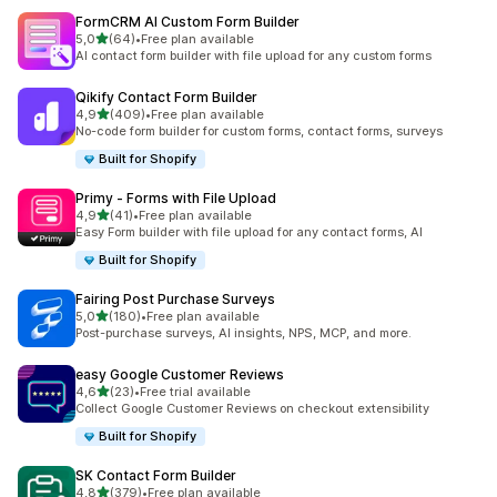
FormCRM AI Custom Form Builder
z 5 hvězd
5,0
(64)
•
Free plan available
Celkový počet recenzí: 64
AI contact form builder with file upload for any custom forms
Qikify Contact Form Builder
z 5 hvězd
4,9
(409)
•
Free plan available
Celkový počet recenzí: 409
No-code form builder for custom forms, contact forms, surveys
Built for Shopify
Primy ‑ Forms with File Upload
z 5 hvězd
4,9
(41)
•
Free plan available
Celkový počet recenzí: 41
Easy Form builder with file upload for any contact forms, AI
Built for Shopify
Fairing Post Purchase Surveys
z 5 hvězd
5,0
(180)
•
Free plan available
Celkový počet recenzí: 180
Post-purchase surveys, AI insights, NPS, MCP, and more.
easy Google Customer Reviews
z 5 hvězd
4,6
(23)
•
Free trial available
Celkový počet recenzí: 23
Collect Google Customer Reviews on checkout extensibility
Built for Shopify
SK Contact Form Builder
z 5 hvězd
4,8
(379)
•
Free plan available