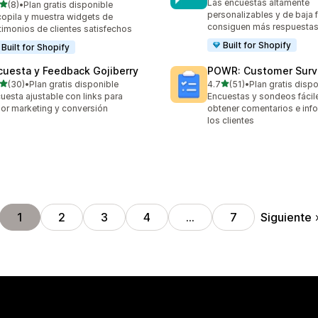
Las encuestas altamente
de 5 estrellas
(8)
•
Plan gratis disponible
eseñas en total
personalizables y de baja f
opila y muestra widgets de
consiguen más respuesta
timonios de clientes satisfechos
Built for Shopify
Built for Shopify
cuesta y Feedback Gojiberry
POWR: Customer Surve
de 5 estrellas
de 5 estrellas
(30)
•
Plan gratis disponible
4.7
(51)
•
Plan gratis disp
reseñas en total
51 reseñas en total
uesta ajustable con links para
Encuestas y sondeos fácil
or marketing y conversión
obtener comentarios e inf
los clientes
Siguiente
1
2
3
4
…
7