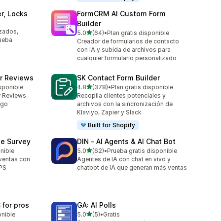
r, Locks
FormCRM AI Custom Form
Builder
izados,
de 5 estrellas
5.0
(64)
•
Plan gratis disponible
64 reseñas en total
rueba
Creador de formularios de contacto
con IA y subida de archivos para
cualquier formulario personalizado
r Reviews
SK Contact Form Builder
de 5 estrellas
sponible
4.8
(378)
•
Plan gratis disponible
378 reseñas en total
r Reviews
Recopila clientes potenciales y
ago
archivos con la sincronización de
Klaviyo, Zapier y Slack
Built for Shopify
se Survey
DIN ‑ AI Agents & AI Chat Bot
de 5 estrellas
onible
5.0
(62)
•
Prueba gratis disponible
62 reseñas en total
ventas con
Agentes de IA con chat en vivo y
PS
chatbot de IA que generan más ventas
 for pros
GA: AI Polls
de 5 estrellas
onible
5.0
(5)
•
Gratis
5 reseñas en total