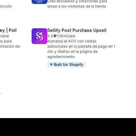
Crea encuestas y votaciones para
ricción
atraer a los visitantes de la tienda
s
y | Poll
Sellify Post Purchase Upsell
de 5 estrellas
onible
5.0
(16)
•
Gratis
16 reseñas en total
es para
Aumenta el AOV con ventas
ormación de
adicionales en la pantalla de pago en 1
clic y ofertas en la página de
agradecimiento
Built for Shopify