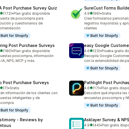
A Post Purchase Survey Quiz
SureCust Forms Builde
de 5 estrellas
de 5 estrellas
(172)
•
Plan gratis disponible
4.9
(96)
•
Gratis
 reseñas en total
96 reseñas en total
uesta de poscompra para
Crea formularios personal
ibución y cuestionarios de
registros mayoristas y ap
comendación
clientes
Built for Shopify
Built for Shopify
iring Post Purchase Surveys
easy Google Custome
de 5 estrellas
de 5 estrellas
(180)
•
Plan gratis disponible
4.6
(23)
•
Prueba gratis di
 reseñas en total
23 reseñas en total
uestas poscompra, información
Recopila Google Custome
 IA, NPS, MCP y más.
con la extensibilidad de p
Built for Shopify
o Post Purchase Surveys
Pathlight Post Purcha
de 5 estrellas
de 5 estrellas
(7)
•
Gratis
4.6
(17)
•
Plan gratis disp
eseñas en total
17 reseñas en total
én información de los clientes con
Descubre qué impulsa las 
uestas inteligentes y de
encuestas poscompra y N
scompra
Built for Shopify
Built for Shopify
stimony ‑ Reviews by
Asklayer Survey & NPS
de 5 estrellas
ntous
4.9
(44)
•
Plan gratis disp
44 reseñas en total