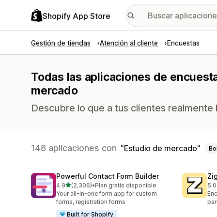
Shopify App Store
Gestión de tiendas
Atención al cliente
Encuestas
Todas las aplicaciones de encuesta
mercado
Descubre lo que a tus clientes realmente l
148 aplicaciones con
Estudio de mercado
Bo
Powerful Contact Form Builder
Zi
de 5 estrellas
4.9
(2,306)
•
Plan gratis disponible
5.0
2306 reseñas en total
502
Your all-in-one form app for custom
Enc
forms, registration forms
par
Built for Shopify