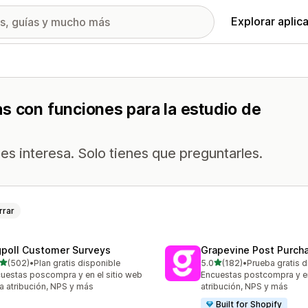
Explorar aplic
s con funciones para la estudio de
es interesa. Solo tienes que preguntarles.
rrar
gpoll Customer Surveys
Grapevine Post Purch
de 5 estrellas
de 5 estrellas
(502)
•
Plan gratis disponible
5.0
(182)
•
Prueba gratis d
 reseñas en total
182 reseñas en total
uestas poscompra y en el sitio web
Encuestas postcompra y e
a atribución, NPS y más
atribución, NPS y más
Built for Shopify