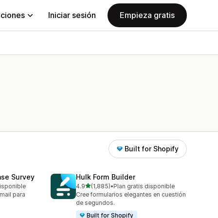
aciones
Iniciar sesión
Empieza gratis
Built for Shopify
ase Survey
Hulk Form Builder
de 5 estrellas
isponible
4.9
(1,885)
•
Plan gratis disponible
1885 reseñas en total
mail para
Cree formularios elegantes en cuestión
de segundos.
Built for Shopify