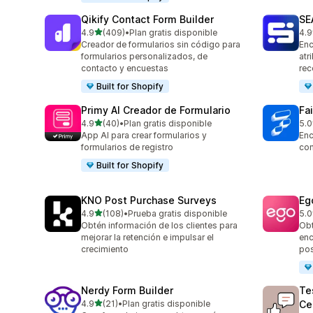
Qikify Contact Form Builder
SE
de 5 estrellas
4.9
(409)
•
Plan gratis disponible
4.9
409 reseñas en total
172
Creador de formularios sin código para
Enc
formularios personalizados, de
atr
contacto y encuestas
re
Built for Shopify
Primy AI Creador de Formulario
Fa
de 5 estrellas
4.9
(40)
•
Plan gratis disponible
5.0
40 reseñas en total
180
App AI para crear formularios y
Enc
formularios de registro
con
Built for Shopify
KNO Post Purchase Surveys
Eg
de 5 estrellas
4.9
(108)
•
Prueba gratis disponible
5.0
108 reseñas en total
7 r
Obtén información de los clientes para
Obt
mejorar la retención e impulsar el
enc
crecimiento
po
Nerdy Form Builder
Te
de 5 estrellas
4.9
(21)
•
Plan gratis disponible
Ce
21 reseñas en total