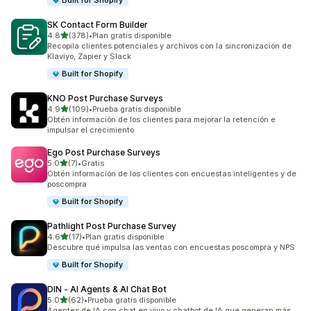
Built for Shopify
SK Contact Form Builder
de 5 estrellas
4.8
(378)
•
Plan gratis disponible
378 reseñas en total
Recopila clientes potenciales y archivos con la sincronización de
Klaviyo, Zapier y Slack
Built for Shopify
KNO Post Purchase Surveys
de 5 estrellas
4.9
(109)
•
Prueba gratis disponible
109 reseñas en total
Obtén información de los clientes para mejorar la retención e
impulsar el crecimiento
Ego Post Purchase Surveys
de 5 estrellas
5.0
(7)
•
Gratis
7 reseñas en total
Obtén información de los clientes con encuestas inteligentes y de
poscompra
Built for Shopify
Pathlight Post Purchase Survey
de 5 estrellas
4.6
(17)
•
Plan gratis disponible
17 reseñas en total
Descubre qué impulsa las ventas con encuestas poscompra y NPS
Built for Shopify
DIN ‑ AI Agents & AI Chat Bot
de 5 estrellas
5.0
(62)
•
Prueba gratis disponible
62 reseñas en total
Agentes de IA con chat en vivo y chatbot de IA que generan más