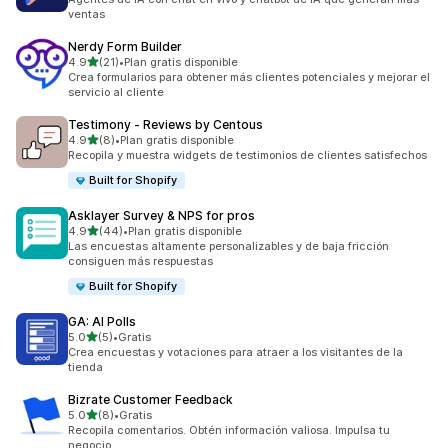
ventas
Nerdy Form Builder
de 5 estrellas
4.9
(21)
•
Plan gratis disponible
21 reseñas en total
Crea formularios para obtener más clientes potenciales y mejorar el
servicio al cliente
Testimony ‑ Reviews by Centous
de 5 estrellas
4.9
(8)
•
Plan gratis disponible
8 reseñas en total
Recopila y muestra widgets de testimonios de clientes satisfechos
Built for Shopify
Asklayer Survey & NPS for pros
de 5 estrellas
4.9
(44)
•
Plan gratis disponible
44 reseñas en total
Las encuestas altamente personalizables y de baja fricción
consiguen más respuestas
Built for Shopify
GA: AI Polls
de 5 estrellas
5.0
(5)
•
Gratis
5 reseñas en total
Crea encuestas y votaciones para atraer a los visitantes de la
tienda
Bizrate Customer Feedback
de 5 estrellas
5.0
(8)
•
Gratis
8 reseñas en total
Recopila comentarios. Obtén información valiosa. Impulsa tu
negocio.