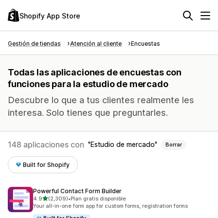
Shopify App Store
Gestión de tiendas
Atención al cliente
Encuestas
Todas las aplicaciones de encuestas con
funciones para la estudio de mercado
Descubre lo que a tus clientes realmente les
interesa. Solo tienes que preguntarles.
148 aplicaciones con
Estudio de mercado
Borrar
Built for Shopify
Powerful Contact Form Builder
de 5 estrellas
4.9
(2,309)
•
Plan gratis disponible
2309 reseñas en total
Your all-in-one form app for custom forms, registration forms