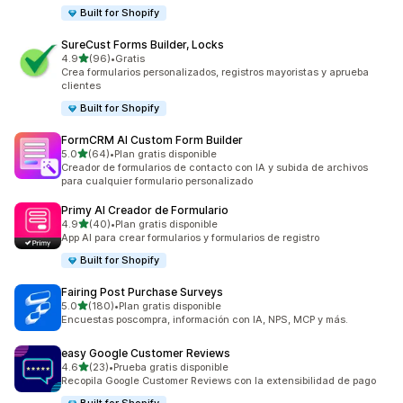
Built for Shopify
SureCust Forms Builder, Locks
de 5 estrellas
4.9
(96)
•
Gratis
96 reseñas en total
Crea formularios personalizados, registros mayoristas y aprueba
clientes
Built for Shopify
FormCRM AI Custom Form Builder
de 5 estrellas
5.0
(64)
•
Plan gratis disponible
64 reseñas en total
Creador de formularios de contacto con IA y subida de archivos
para cualquier formulario personalizado
Primy AI Creador de Formulario
de 5 estrellas
4.9
(40)
•
Plan gratis disponible
40 reseñas en total
App AI para crear formularios y formularios de registro
Built for Shopify
Fairing Post Purchase Surveys
de 5 estrellas
5.0
(180)
•
Plan gratis disponible
180 reseñas en total
Encuestas poscompra, información con IA, NPS, MCP y más.
easy Google Customer Reviews
de 5 estrellas
4.6
(23)
•
Prueba gratis disponible
23 reseñas en total
Recopila Google Customer Reviews con la extensibilidad de pago