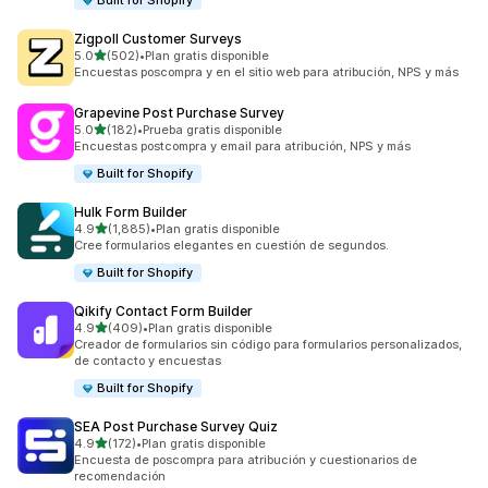
Built for Shopify
Zigpoll Customer Surveys
de 5 estrellas
5.0
(502)
•
Plan gratis disponible
502 reseñas en total
Encuestas poscompra y en el sitio web para atribución, NPS y más
Grapevine Post Purchase Survey
de 5 estrellas
5.0
(182)
•
Prueba gratis disponible
182 reseñas en total
Encuestas postcompra y email para atribución, NPS y más
Built for Shopify
Hulk Form Builder
de 5 estrellas
4.9
(1,885)
•
Plan gratis disponible
1885 reseñas en total
Cree formularios elegantes en cuestión de segundos.
Built for Shopify
Qikify Contact Form Builder
de 5 estrellas
4.9
(409)
•
Plan gratis disponible
409 reseñas en total
Creador de formularios sin código para formularios personalizados,
de contacto y encuestas
Built for Shopify
SEA Post Purchase Survey Quiz
de 5 estrellas
4.9
(172)
•
Plan gratis disponible
172 reseñas en total
Encuesta de poscompra para atribución y cuestionarios de
recomendación