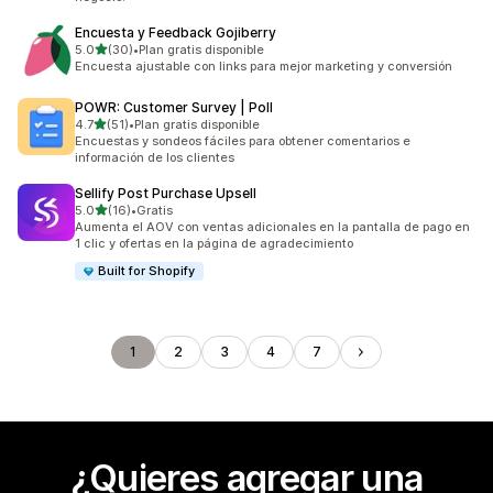
Encuesta y Feedback Gojiberry
de 5 estrellas
5.0
(30)
•
Plan gratis disponible
30 reseñas en total
Encuesta ajustable con links para mejor marketing y conversión
POWR: Customer Survey | Poll
de 5 estrellas
4.7
(51)
•
Plan gratis disponible
51 reseñas en total
Encuestas y sondeos fáciles para obtener comentarios e
información de los clientes
Sellify Post Purchase Upsell
de 5 estrellas
5.0
(16)
•
Gratis
16 reseñas en total
Aumenta el AOV con ventas adicionales en la pantalla de pago en
1 clic y ofertas en la página de agradecimiento
Built for Shopify
1
2
3
4
7
¿Quieres agregar una