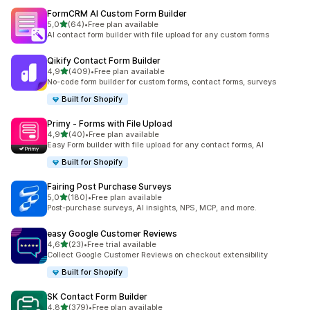
FormCRM AI Custom Form Builder
de 5 estrelas
5,0
(64)
•
Free plan available
64 total de avaliações
AI contact form builder with file upload for any custom forms
Qikify Contact Form Builder
de 5 estrelas
4,9
(409)
•
Free plan available
409 total de avaliações
No-code form builder for custom forms, contact forms, surveys
Built for Shopify
Primy ‑ Forms with File Upload
de 5 estrelas
4,9
(40)
•
Free plan available
40 total de avaliações
Easy Form builder with file upload for any contact forms, AI
Built for Shopify
Fairing Post Purchase Surveys
de 5 estrelas
5,0
(180)
•
Free plan available
180 total de avaliações
Post-purchase surveys, AI insights, NPS, MCP, and more.
easy Google Customer Reviews
de 5 estrelas
4,6
(23)
•
Free trial available
23 total de avaliações
Collect Google Customer Reviews on checkout extensibility
Built for Shopify
SK Contact Form Builder
de 5 estrelas
4,8
(379)
•
Free plan available