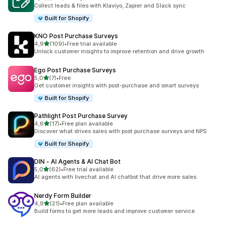
379 total de avaliações
Collect leads & files with Klaviyo, Zapier and Slack sync
Built for Shopify
KNO Post Purchase Surveys
de 5 estrelas
4,9
(109)
•
Free trial available
109 total de avaliações
Unlock customer insights to improve retention and drive growth
Ego Post Purchase Surveys
de 5 estrelas
5,0
(7)
•
Free
7 total de avaliações
Get customer insights with post-purchase and smart surveys
Built for Shopify
Pathlight Post Purchase Survey
de 5 estrelas
4,6
(17)
•
Free plan available
17 total de avaliações
Discover what drives sales with post purchase surveys and NPS
Built for Shopify
DIN ‑ AI Agents & AI Chat Bot
de 5 estrelas
5,0
(62)
•
Free trial available
62 total de avaliações
AI agents with livechat and AI chatbot that drive more sales
Nerdy Form Builder
de 5 estrelas
4,9
(21)
•
Free plan available
21 total de avaliações
Build forms to get more leads and improve customer service