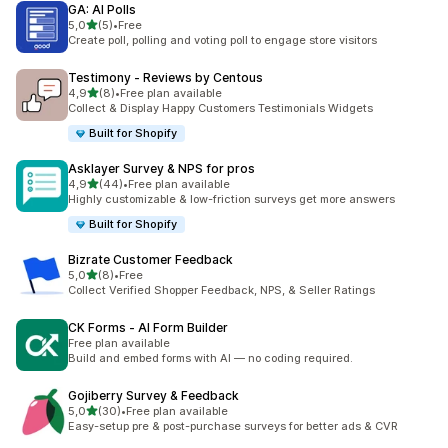
GA: AI Polls
de 5 estrelas
5,0
(5)
•
Free
5 total de avaliações
Create poll, polling and voting poll to engage store visitors
Testimony ‑ Reviews by Centous
de 5 estrelas
4,9
(8)
•
Free plan available
8 total de avaliações
Collect & Display Happy Customers Testimonials Widgets
Built for Shopify
Asklayer Survey & NPS for pros
de 5 estrelas
4,9
(44)
•
Free plan available
44 total de avaliações
Highly customizable & low-friction surveys get more answers
Built for Shopify
Bizrate Customer Feedback
de 5 estrelas
5,0
(8)
•
Free
8 total de avaliações
Collect Verified Shopper Feedback, NPS, & Seller Ratings
CK Forms ‑ AI Form Builder
Free plan available
Build and embed forms with AI — no coding required.
Gojiberry Survey & Feedback
de 5 estrelas
5,0
(30)
•
Free plan available
30 total de avaliações
Easy-setup pre & post-purchase surveys for better ads & CVR