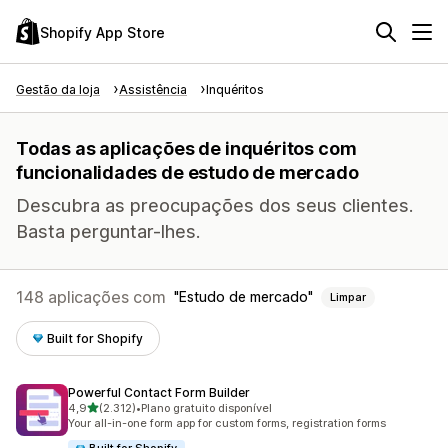
Shopify App Store
Gestão da loja
Assistência
Inquéritos
Todas as aplicações de inquéritos com
funcionalidades de estudo de mercado
Descubra as preocupações dos seus clientes.
Basta perguntar-lhes.
148 aplicações com
Estudo de mercado
Limpar
Built for Shopify
Powerful Contact Form Builder
de 5 estrelas
4,9
(2.312)
•
Plano gratuito disponível
2312 total de avaliações
Your all-in-one form app for custom forms, registration forms