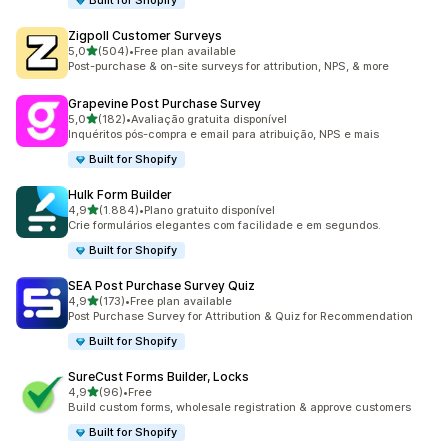
Built for Shopify
Zigpoll Customer Surveys
de 5 estrelas
5,0
(504)
•
Free plan available
504 total de avaliações
Post-purchase & on-site surveys for attribution, NPS, & more
Grapevine Post Purchase Survey
de 5 estrelas
5,0
(182)
•
Avaliação gratuita disponível
182 total de avaliações
Inquéritos pós-compra e email para atribuição, NPS e mais
Built for Shopify
Hulk Form Builder
de 5 estrelas
4,9
(1.884)
•
Plano gratuito disponível
1884 total de avaliações
Crie formulários elegantes com facilidade e em segundos.
Built for Shopify
SEA Post Purchase Survey Quiz
de 5 estrelas
4,9
(173)
•
Free plan available
173 total de avaliações
Post Purchase Survey for Attribution & Quiz for Recommendation
Built for Shopify
SureCust Forms Builder, Locks
de 5 estrelas
4,9
(96)
•
Free
96 total de avaliações
Build custom forms, wholesale registration & approve customers
Built for Shopify