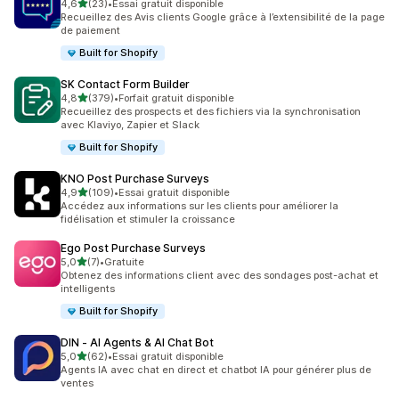
étoile(s) sur 5
4,6
(23)
•
Essai gratuit disponible
23 avis au total
Recueillez des Avis clients Google grâce à l’extensibilité de la page
de paiement
Built for Shopify
SK Contact Form Builder
étoile(s) sur 5
4,8
(379)
•
Forfait gratuit disponible
379 avis au total
Recueillez des prospects et des fichiers via la synchronisation
avec Klaviyo, Zapier et Slack
Built for Shopify
KNO Post Purchase Surveys
étoile(s) sur 5
4,9
(109)
•
Essai gratuit disponible
109 avis au total
Accédez aux informations sur les clients pour améliorer la
fidélisation et stimuler la croissance
Ego Post Purchase Surveys
étoile(s) sur 5
5,0
(7)
•
Gratuite
7 avis au total
Obtenez des informations client avec des sondages post-achat et
intelligents
Built for Shopify
DIN ‑ AI Agents & AI Chat Bot
étoile(s) sur 5
5,0
(62)
•
Essai gratuit disponible
62 avis au total
Agents IA avec chat en direct et chatbot IA pour générer plus de
ventes