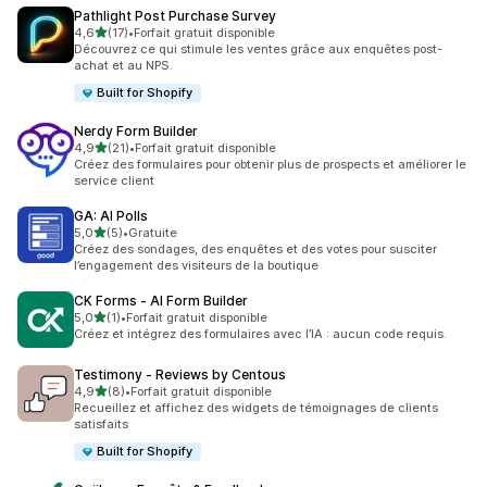
Pathlight Post Purchase Survey
étoile(s) sur 5
4,6
(17)
•
Forfait gratuit disponible
17 avis au total
Découvrez ce qui stimule les ventes grâce aux enquêtes post-
achat et au NPS.
Built for Shopify
Nerdy Form Builder
étoile(s) sur 5
4,9
(21)
•
Forfait gratuit disponible
21 avis au total
Créez des formulaires pour obtenir plus de prospects et améliorer le
service client
GA: AI Polls
étoile(s) sur 5
5,0
(5)
•
Gratuite
5 avis au total
Créez des sondages, des enquêtes et des votes pour susciter
l’engagement des visiteurs de la boutique
CK Forms ‑ AI Form Builder
étoile(s) sur 5
5,0
(1)
•
Forfait gratuit disponible
1 avis au total
Créez et intégrez des formulaires avec l’IA : aucun code requis.
Testimony ‑ Reviews by Centous
étoile(s) sur 5
4,9
(8)
•
Forfait gratuit disponible
8 avis au total
Recueillez et affichez des widgets de témoignages de clients
satisfaits
Built for Shopify