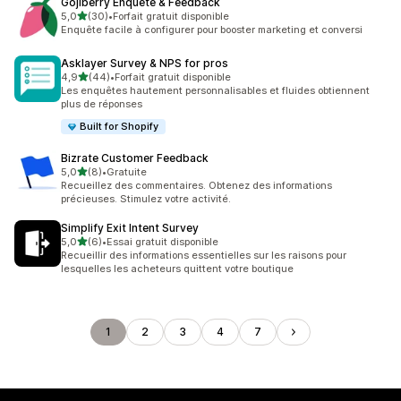
Gojiberry Enquête & Feedback
étoile(s) sur 5
5,0
(30)
•
Forfait gratuit disponible
30 avis au total
Enquête facile à configurer pour booster marketing et conversi
Asklayer Survey & NPS for pros
étoile(s) sur 5
4,9
(44)
•
Forfait gratuit disponible
44 avis au total
Les enquêtes hautement personnalisables et fluides obtiennent
plus de réponses
Built for Shopify
Bizrate Customer Feedback
étoile(s) sur 5
5,0
(8)
•
Gratuite
8 avis au total
Recueillez des commentaires. Obtenez des informations
précieuses. Stimulez votre activité.
Simplify Exit Intent Survey
étoile(s) sur 5
5,0
(6)
•
Essai gratuit disponible
6 avis au total
Recueillir des informations essentielles sur les raisons pour
lesquelles les acheteurs quittent votre boutique
1
2
3
4
7