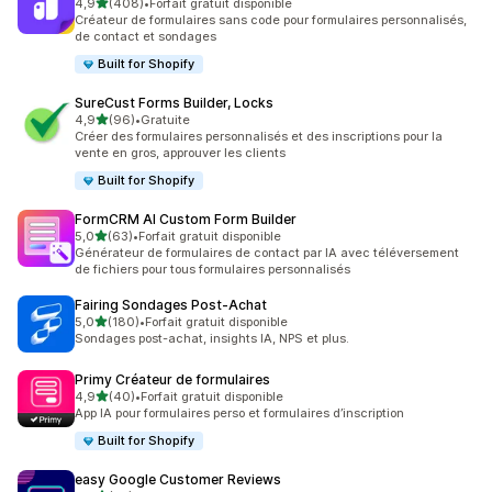
étoile(s) sur 5
4,9
(408)
•
Forfait gratuit disponible
408 avis au total
Créateur de formulaires sans code pour formulaires personnalisés,
de contact et sondages
Built for Shopify
SureCust Forms Builder, Locks
étoile(s) sur 5
4,9
(96)
•
Gratuite
96 avis au total
Créer des formulaires personnalisés et des inscriptions pour la
vente en gros, approuver les clients
Built for Shopify
FormCRM AI Custom Form Builder
étoile(s) sur 5
5,0
(63)
•
Forfait gratuit disponible
63 avis au total
Générateur de formulaires de contact par IA avec téléversement
de fichiers pour tous formulaires personnalisés
Fairing Sondages Post‑Achat
étoile(s) sur 5
5,0
(180)
•
Forfait gratuit disponible
180 avis au total
Sondages post-achat, insights IA, NPS et plus.
Primy Créateur de formulaires
étoile(s) sur 5
4,9
(40)
•
Forfait gratuit disponible
40 avis au total
App IA pour formulaires perso et formulaires d’inscription
Built for Shopify
easy Google Customer Reviews