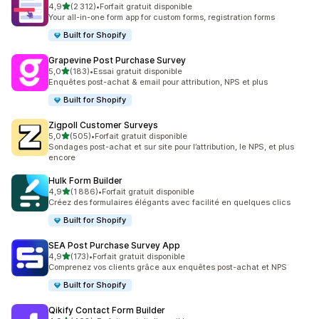
étoile(s) sur 5
4,9
(2 312)
•
Forfait gratuit disponible
2312 avis au total
Your all-in-one form app for custom forms, registration forms
Built for Shopify
Grapevine Post Purchase Survey
étoile(s) sur 5
5,0
(183)
•
Essai gratuit disponible
183 avis au total
Enquêtes post-achat & email pour attribution, NPS et plus
Built for Shopify
Zigpoll Customer Surveys
étoile(s) sur 5
5,0
(505)
•
Forfait gratuit disponible
505 avis au total
Sondages post-achat et sur site pour l’attribution, le NPS, et plus
encore
Hulk Form Builder
étoile(s) sur 5
4,9
(1 886)
•
Forfait gratuit disponible
1886 avis au total
Créez des formulaires élégants avec facilité en quelques clics
Built for Shopify
SEA Post Purchase Survey App
étoile(s) sur 5
4,9
(173)
•
Forfait gratuit disponible
173 avis au total
Comprenez vos clients grâce aux enquêtes post-achat et NPS
Built for Shopify
Qikify Contact Form Builder