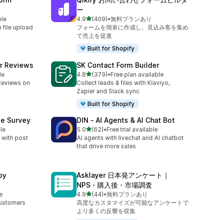
ー
5つ星中
ble
4.9
(409)
•
無料プランあり
合計レビュー数：409件
h file upload
フォームを簡単に作成し、見込み客を集め
て売上を促進
Built for Shopify
r Reviews
SK Contact Form Builder
5つ星中
le
4.8
(379)
•
Free plan available
合計レビュー数：379件
Reviews on
Collect leads & files with Klaviyo,
Zapier and Slack sync
Built for Shopify
se Survey
DIN ‑ AI Agents & AI Chat Bot
5つ星中
le
5.0
(62)
•
Free trial available
合計レビュー数：62件
 with post
AI agents with livechat and AI chatbot
that drive more sales
by
Asklayer 日本発アンケート｜
NPS・購入後・市場調査
5つ星中
e
4.9
(44)
•
無料プランあり
合計レビュー数：44件
Customers
高度なカスタマイズが可能なアンケートで
より多くの反響を収集