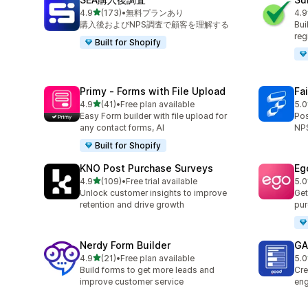
5つ星中
4.9
(173)
•
無料プランあり
4.9
合計レビュー数：173件
合
購入後およびNPS調査で顧客を理解する
Bui
reg
Built for Shopify
Primy ‑ Forms with File Upload
Fa
5つ星中
4.9
(41)
•
Free plan available
5.0
合計レビュー数：41件
合
Easy Form builder with file upload for
Pos
any contact forms, AI
NPS
Built for Shopify
KNO Post Purchase Surveys
Eg
5つ星中
4.9
(109)
•
Free trial available
5.0
合計レビュー数：109件
合
Unlock customer insights to improve
Get
retention and drive growth
pur
Nerdy Form Builder
GA:
5つ星中
4.9
(21)
•
Free plan available
5.0
合計レビュー数：21件
合
Build forms to get more leads and
Cre
improve customer service
eng