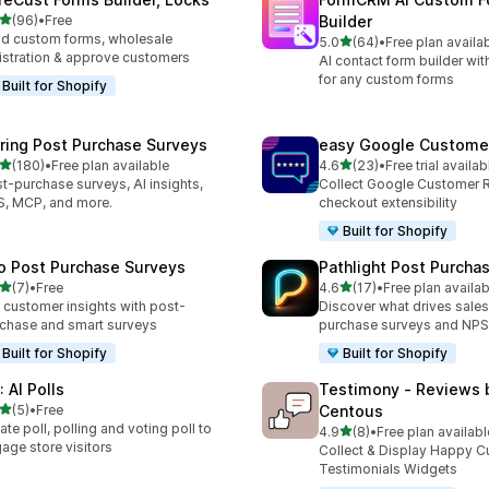
5つ星中
(96)
•
Free
Builder
計レビュー数：96件
ld custom forms, wholesale
5つ星中
5.0
(64)
•
Free plan availa
合計レビュー数：64件
istration & approve customers
AI contact form builder wit
for any custom forms
Built for Shopify
iring Post Purchase Surveys
easy Google Custome
5つ星中
5つ星中
(180)
•
Free plan available
4.6
(23)
•
Free trial availab
計レビュー数：180件
合計レビュー数：23件
t-purchase surveys, AI insights,
Collect Google Customer 
, MCP, and more.
checkout extensibility
Built for Shopify
o Post Purchase Surveys
Pathlight Post Purcha
5つ星中
5つ星中
(7)
•
Free
4.6
(17)
•
Free plan availab
計レビュー数：7件
合計レビュー数：17件
 customer insights with post-
Discover what drives sales
chase and smart surveys
purchase surveys and NPS
Built for Shopify
Built for Shopify
 AI Polls
Testimony ‑ Reviews 
5つ星中
(5)
•
Free
Centous
計レビュー数：5件
ate poll, polling and voting poll to
5つ星中
4.9
(8)
•
Free plan availabl
合計レビュー数：8件
age store visitors
Collect & Display Happy 
Testimonials Widgets