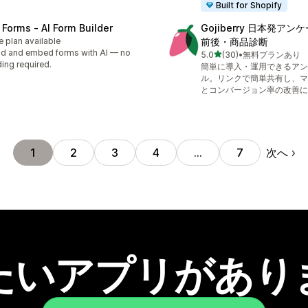
Built for Shopify
 Forms ‑ AI Form Builder
Gojiberry 日本発アンケ
e plan available
前後・商品診断
ld and embed forms with AI — no
5つ星中
5.0
(30)
•
無料プランあり
合計レビュー数：30件
ing required.
簡単に導入・運用できるアン
ル。リンクで簡単共有し、マ
とコンバージョン率の改善に
次へ
1
2
3
4
…
7
たいアプリがあり