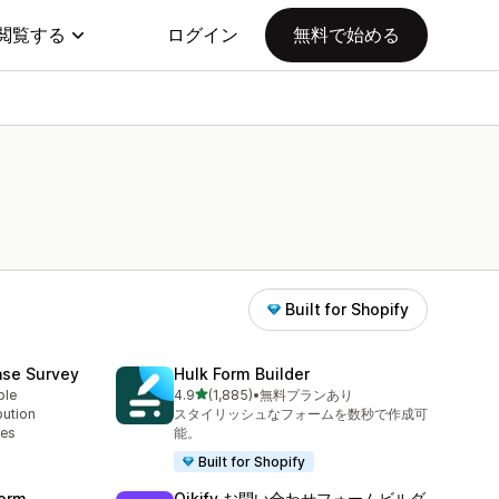
閲覧する
ログイン
無料で始める
Built for Shopify
ase Survey
Hulk Form Builder
5つ星中
ble
4.9
(1,885)
•
無料プランあり
合計レビュー数：1885件
bution
スタイリッシュなフォームを数秒で作成可
ses
能。
Built for Shopify
orm
Qikify お問い合わせフォームビルダ