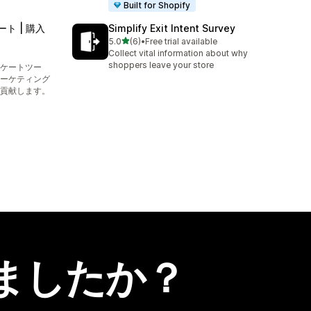
Built for Shopify
ート | 購入
Simplify Exit Intent Survey
5つ星中
5.0
(6)
•
Free trial available
合計レビュー数：6件
Collect vital information about why
shoppers leave your store
ケートツー
ーケティング
貢献します。
ましたか？