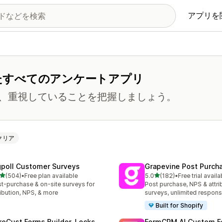
アプリを
)を特集したすべてのアンケートアプリ
、重視していることを把握しましょう。
クリア
gpoll Customer Surveys
Grapevine Post Purch
5つ星中
5つ星中
(504)
•
Free plan available
5.0
(182)
•
Free trial availa
計レビュー数：504件
合計レビュー数：182件
t-purchase & on-site surveys for
Post purchase, NPS & attri
ribution, NPS, & more
surveys, unlimited respon
Built for Shopify
reCust Forms Builder, Locks
FormCRM AI Custom F