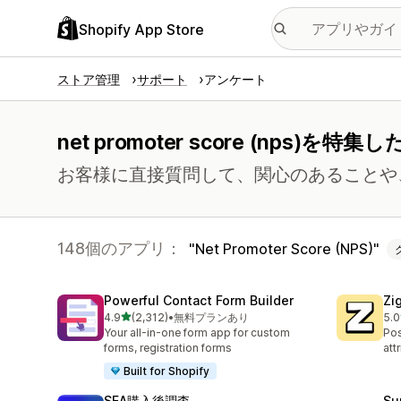
Shopify App Store
ストア管理
サポート
アンケート
net promoter score (nps
お客様に直接質問して、関心のあることや
148個のアプリ：
Net Promoter Score (NPS)
Powerful Contact Form Builder
Zi
5つ星中
4.9
(2,312)
•
無料プランあり
5.0
合計レビュー数：2312件
合
Your all-in-one form app for custom
Pos
forms, registration forms
att
Built for Shopify
SEA購入後調査
Su