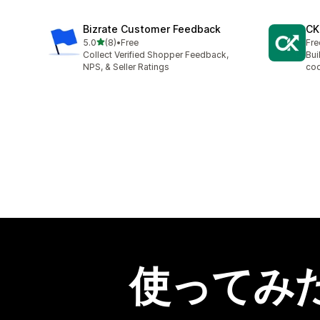
Bizrate Customer Feedback
CK
5つ星中
5.0
(8)
•
Free
Fre
合計レビュー数：8件
Collect Verified Shopper Feedback,
Bui
NPS, & Seller Ratings
cod
使ってみ