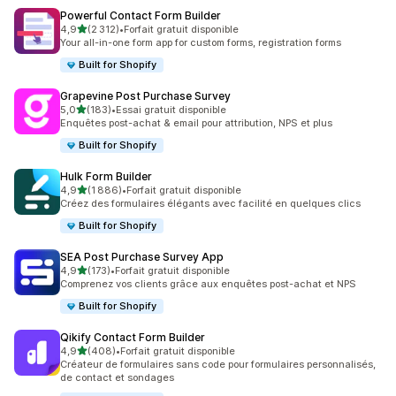
Powerful Contact Form Builder
étoile(s) sur 5
4,9
(2 312)
•
Forfait gratuit disponible
2312 avis au total
Your all-in-one form app for custom forms, registration forms
Built for Shopify
Grapevine Post Purchase Survey
étoile(s) sur 5
5,0
(183)
•
Essai gratuit disponible
183 avis au total
Enquêtes post-achat & email pour attribution, NPS et plus
Built for Shopify
Hulk Form Builder
étoile(s) sur 5
4,9
(1 886)
•
Forfait gratuit disponible
1886 avis au total
Créez des formulaires élégants avec facilité en quelques clics
Built for Shopify
SEA Post Purchase Survey App
étoile(s) sur 5
4,9
(173)
•
Forfait gratuit disponible
173 avis au total
Comprenez vos clients grâce aux enquêtes post-achat et NPS
Built for Shopify
Qikify Contact Form Builder
étoile(s) sur 5
4,9
(408)
•
Forfait gratuit disponible
408 avis au total
Créateur de formulaires sans code pour formulaires personnalisés,
de contact et sondages