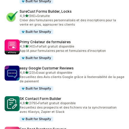
Built for Shopify
SureCust Forms Builder, Locks
étoile(s) sur 5
4,9
(96)
•
Gratuite
96 avis au total
Créer des formulaires personnalisés et des inscriptions pour la
vente en gros, approuver les clients
Built for Shopify
Primy Créateur de formulaires
étoile(s) sur 5
4,9
(40)
•
Forfait gratuit disponible
40 avis au total
App IA pour formulaires perso et formulaires d’inscription
Built for Shopify
easy Google Customer Reviews
étoile(s) sur 5
4,6
(23)
•
Essai gratuit disponible
23 avis au total
Recueillez des Avis clients Google grâce à l’extensibilité de la page
de paiement
Built for Shopify
SK Contact Form Builder
étoile(s) sur 5
4,8
(379)
•
Forfait gratuit disponible
379 avis au total
Recueillez des prospects et des fichiers via la synchronisation
avec Klaviyo, Zapier et Slack
Built for Shopify