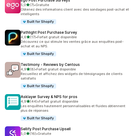
Ego Post Purchase Surveys
étoile(s) sur 5
5,0
(7)
•
Gratuite
7 avis au total
Obtenez des informations client avec des sondages post-achat et
intelligents
Built for Shopify
Pathlight Post Purchase Survey
étoile(s) sur 5
4,6
(17)
•
Forfait gratuit disponible
17 avis au total
Découvrez ce qui stimule les ventes grâce aux enquêtes post-
achat et au NPS.
Built for Shopify
Testimony ‑ Reviews by Centous
étoile(s) sur 5
4,9
(8)
•
Forfait gratuit disponible
8 avis au total
Recueillez et affichez des widgets de témoignages de clients
satisfaits
Built for Shopify
Asklayer Survey & NPS for pros
étoile(s) sur 5
4,9
(44)
•
Forfait gratuit disponible
44 avis au total
Les enquêtes hautement personnalisables et fluides obtiennent
plus de réponses
Built for Shopify
Sellify Post Purchase Upsell
étoile(s) sur 5
5,0
(16)
•
Gratuite
16 avis au total